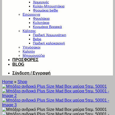
Χειμερινές
Κολάν-Μπουστάκια
Φορμάκια beBe
Εσώρουχα
Φανελάκια
Κυλοτάκια
Κορμάκια Βρεφικά
Κάλτσες
Παιδική Χειμωνιάτικη
Bebe
Παιδική καλοκαιρινή
Υπνόσακοι
Καλσόν
Μπουρνούζια
ΠΡΟΣΦΟΡΕΣ
BLOG
Σύνδεση / Εγγραφή
Home
»
Shop