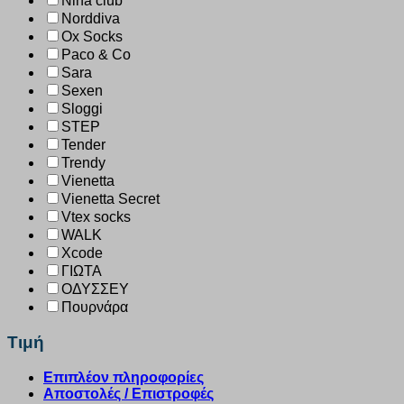
Nina club
Norddiva
Ox Socks
Paco & Co
Sara
Sexen
Sloggi
STEP
Tender
Trendy
Vienetta
Vienetta Secret
Vtex socks
WALK
Xcode
ΓΙΩΤΑ
ΟΔΥΣΣΕΥ
Πουρνάρα
Τιμή
Επιπλέον πληροφορίες
Αποστολές / Επιστροφές