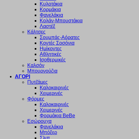
Κυλοτάκια
Κορμάκια
Φανελάκια
Κολάν-Μπουστάκια
Λαστέξ
Κάλτσες
Σουμπάς-Αόρατες
Κοντές Σοσόνια
Ημίκοντες
Αθλητικές
Ισοθερμικές
Καλσόν
Μπουρνούζια
ΑΓΟΡΙ
Πυτζάμες
Καλοκαιρινές
Χειμερινές
Φόρμες
Καλοκαιρινές
Χειμερινές
Φορμάκια BeBe
Εσώρουχα
Φανελάκια
Μπόξερ
Σλιπ