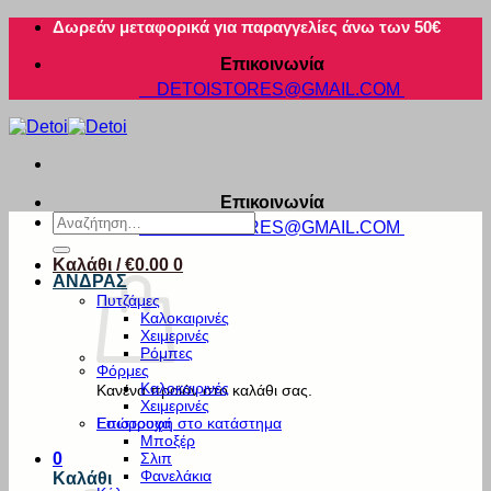
Μετάβαση
Δωρεάν μεταφορικά για παραγγελίες άνω των 50€
στο
Επικοινωνία
περιεχόμενο
DETOISTORES@GMAIL.COM
Επικοινωνία
Αναζήτηση
DETOISTORES@GMAIL.COM
για:
Καλάθι /
€
0.00
0
ΑΝΔΡΑΣ
Πυτζάμες
Καλοκαιρινές
Χειμερινές
Ρόμπες
Φόρμες
Καλοκαιρινές
Κανένα προϊόν στο καλάθι σας.
Χειμερινές
Εσώρουχα
Επιστροφή στο κατάστημα
Μποξέρ
Σλιπ
0
Φανελάκια
Καλάθι