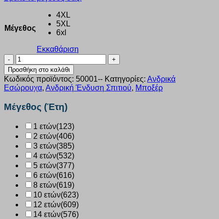
4XL
5XL
Μέγεθος
6xl
Εκκαθάριση
Μπόξερ
ανδρικό
Προσθήκη στο καλάθι
Plus
Κωδικός προϊόντος:
50001--
Κατηγορίες:
Ανδρικά
Size
Εσώρουχα
,
Ανδρική Ένδυση Σπιτιού
,
Μποξέρ
Mad
Box
Μέγεθος (Έτη)
μαύρα
5τεμ.
1 ετών
(123)
50001
2 ετών
(406)
ποσότητα
3 ετών
(385)
4 ετών
(532)
5 ετών
(377)
6 ετών
(616)
8 ετών
(619)
10 ετών
(623)
12 ετών
(609)
14 ετών
(576)