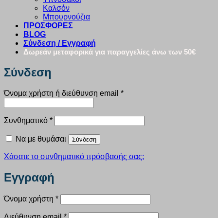
Καλσόν
Μπουρνούζια
ΠΡΟΣΦΟΡΕΣ
BLOG
Σύνδεση / Εγγραφή
Δωρεάν μεταφορικά για παραγγελίες άνω των 50€
Σύνδεση
Απαιτείται
Όνομα χρήστη ή διεύθυνση email
*
Απαιτείται
Συνθηματικό
*
Να με θυμάσαι
Σύνδεση
Χάσατε το συνθηματικό πρόσβασής σας;
Εγγραφή
Απαιτείται
Όνομα χρήστη
*
Απαιτείται
Διεύθυνση email
*