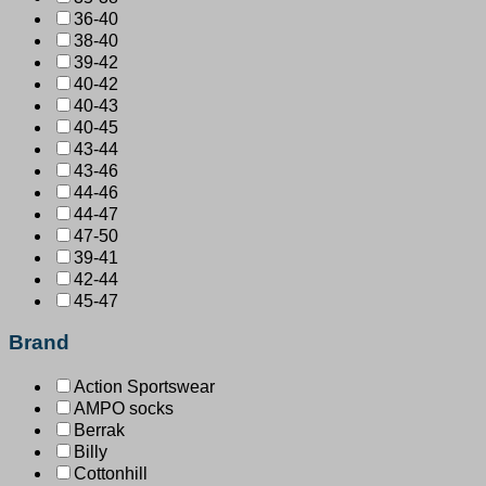
36-40
38-40
39-42
40-42
40-43
40-45
43-44
43-46
44-46
44-47
47-50
39-41
42-44
45-47
Brand
Action Sportswear
AMPO socks
Berrak
Billy
Cottonhill