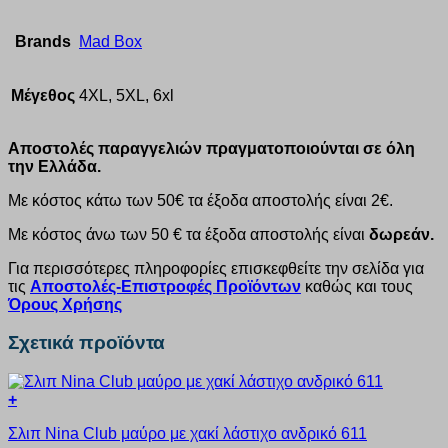
Brands
Mad Box
Μέγεθος
4XL, 5XL, 6xl
Αποστολές παραγγελιών πραγματοποιούνται σε όλη
την Ελλάδα.
Με κόστος κάτω των 50€ τα έξοδα αποστολής είναι 2€.
Με κόστος άνω των 50 € τα έξοδα αποστολής είναι
δωρεάν.
Για περισσότερες πληροφορίες επισκεφθείτε την σελίδα για
τις
Αποστολές-Επιστροφές Προϊόντων
καθώς και τους
Όρους Χρήσης
Σχετικά προϊόντα
+
Αυτό
Σλιπ Nina Club μαύρο με χακί λάστιχο ανδρικό 611
το