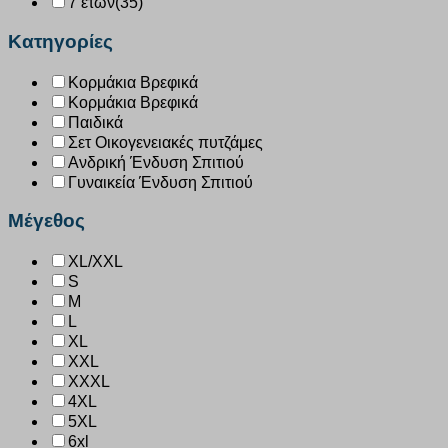
7 ετών
(35)
Κατηγορίες
Κορμάκια Βρεφικά
Κορμάκια Βρεφικά
Παιδικά
Σετ Οικογενειακές πυτζάμες
Ανδρική Ένδυση Σπιτιού
Γυναικεία Ένδυση Σπιτιού
Μέγεθος
XL/XXL
S
M
L
XL
XXL
XXXL
4XL
5XL
6xl