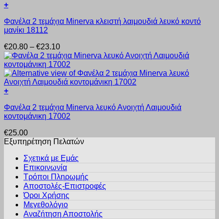
+
μπορούν
προϊόντος
Αυτό
να
Φανέλα 2 τεμάχια Minerva κλειστή λαιμουδιά λευκό κοντό
το
επιλεγούν
μανίκι 18112
προϊόν
στη
έχει
σελίδα
Price
€
20.80
–
€
23.10
πολλαπλές
του
range:
παραλλαγές.
προϊόντος
€20.80
Οι
through
επιλογές
€23.10
μπορούν
+
να
Αυτό
επιλεγούν
Φανέλα 2 τεμάχια Minerva λευκό Ανοιχτή Λαιμουδιά
το
στη
κοντομάνικη 17002
προϊόν
σελίδα
έχει
του
€
25.00
πολλαπλές
προϊόντος
Εξυπηρέτηση Πελατών
παραλλαγές.
Οι
Σχετικά με Εμάς
επιλογές
Επικοινωνία
μπορούν
Τρόποι Πληρωμής
να
Αποστολές-Επιστροφές
επιλεγούν
Όροι Χρήσης
στη
σελίδα
Μεγεθολόγιο
του
Αναζήτηση Αποστολής