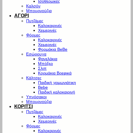
Ισοθερμικές
Καλσόν
Μπουρνούζια
ΑΓΟΡΙ
Πυτζάμες
Καλοκαιρινές
Χειμερινές
Φόρμες
Καλοκαιρινές
Χειμερινές
Φορμάκια BeBe
Εσώρουχα
Φανελάκια
Μπόξερ
Σλιπ
Κορμάκια Βρεφικά
Κάλτσες
Παιδική χειμωνιάτικη
Bebe
Παιδική καλοκαιρινή
Υπνόσακοι
Μπουρνούζια
ΚΟΡΙΤΣΙ
Πυτζάμες
Καλοκαιρινές
Χειμερινές
Φόρμες
Καλοκαρινές