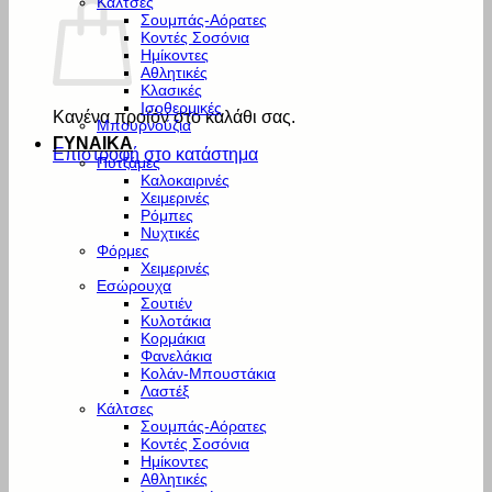
Κάλτσες
Σουμπάς-Αόρατες
Κοντές Σοσόνια
Ημίκοντες
Αθλητικές
Κλασικές
Ισοθερμικές
Κανένα προϊόν στο καλάθι σας.
Μπουρνούζια
ΓΥΝΑΙΚΑ
Επιστροφή στο κατάστημα
Πυτζάμες
Καλοκαιρινές
Χειμερινές
Ρόμπες
Νυχτικές
Φόρμες
Χειμερινές
Εσώρουχα
Σουτιέν
Κυλοτάκια
Κορμάκια
Φανελάκια
Κολάν-Μπουστάκια
Λαστέξ
Κάλτσες
Σουμπάς-Αόρατες
Κοντές Σοσόνια
Ημίκοντες
Αθλητικές