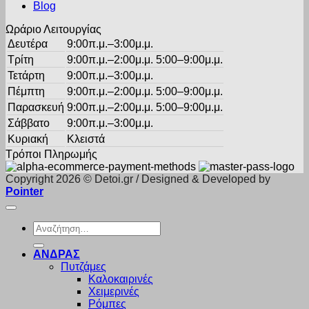
προϊόντος
Blog
Ωράριο Λειτουργίας
Δευτέρα
9:00π.μ.–3:00μ.μ.
Τρίτη
9:00π.μ.–2:00μ.μ. 5:00–9:00μ.μ.
Τετάρτη
9:00π.μ.–3:00μ.μ.
Πέμπτη
9:00π.μ.–2:00μ.μ. 5:00–9:00μ.μ.
Παρασκευή
9:00π.μ.–2:00μ.μ. 5:00–9:00μ.μ.
Σάββατο
9:00π.μ.–3:00μ.μ.
Κυριακή
Κλειστά
Τρόποι Πληρωμής
Copyright 2026 © Detoi.gr / Designed & Developed by
Pointer
Αναζήτηση
για:
ΑΝΔΡΑΣ
Πυτζάμες
Καλοκαιρινές
Χειμερινές
Ρόμπες