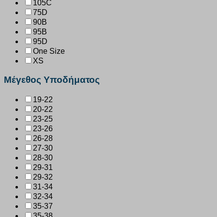
105C
75D
90B
95B
95D
One Size
XS
Μέγεθος Υποδήματος
19-22
20-22
23-25
23-26
26-28
27-30
28-30
29-31
29-32
31-34
32-34
35-37
35-38