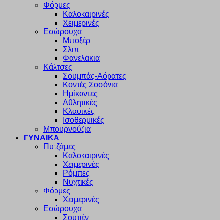
Φόρμες
Καλοκαιρινές
Χειμερινές
Εσώρουχα
Μποξέρ
Σλιπ
Φανελάκια
Κάλτσες
Σουμπάς-Αόρατες
Κοντές Σοσόνια
Ημίκοντες
Αθλητικές
Κλασικές
Ισοθερμικές
Μπουρνούζια
ΓΥΝΑΙΚΑ
Πυτζάμες
Καλοκαιρινές
Χειμερινές
Ρόμπες
Νυχτικές
Φόρμες
Χειμερινές
Εσώρουχα
Σουτιέν