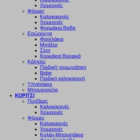
Χειμερινές
Φόρμες
Καλοκαιρινές
Χειμερινές
Φορμάκια BeBe
Εσώρουχα
Φανελάκια
Μπόξερ
Σλιπ
Κορμάκια Βρεφικά
Κάλτσες
Παιδική χειμωνιάτικη
Bebe
Παιδική καλοκαιρινή
Υπνόσακοι
Μπουρνούζια
ΚΟΡΙΤΣΙ
Πυτζάμες
Καλοκαιρινές
Χειμερινές
Φόρμες
Καλοκαρινές
Χειμερινές
Κολάν-Μπουστάκια