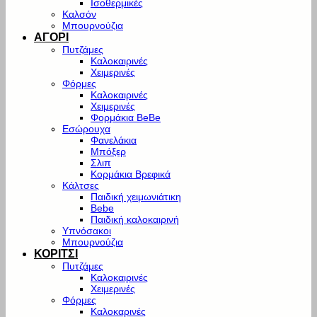
Ισοθερμικές
Καλσόν
Μπουρνούζια
ΑΓΟΡΙ
Πυτζάμες
Καλοκαιρινές
Χειμερινές
Φόρμες
Καλοκαιρινές
Χειμερινές
Φορμάκια BeBe
Εσώρουχα
Φανελάκια
Μπόξερ
Σλιπ
Κορμάκια Βρεφικά
Κάλτσες
Παιδική χειμωνιάτικη
Bebe
Παιδική καλοκαιρινή
Υπνόσακοι
Μπουρνούζια
ΚΟΡΙΤΣΙ
Πυτζάμες
Καλοκαιρινές
Χειμερινές
Φόρμες
Καλοκαρινές