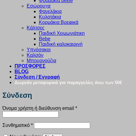
Φορμάκια beBe
Εσώρουχα
Φανελάκια
Κυλοτάκια
Κορμάκια Βρεφικά
Κάλτσες
Παιδική Χειμωνιάτικη
Bebe
Παιδική καλοκαιρινή
Υπνόσακοι
Καλσόν
Μπουρνούζια
ΠΡΟΣΦΟΡΕΣ
BLOG
Σύνδεση / Εγγραφή
Δωρεάν μεταφορικά για παραγγελίες άνω των 50€
Σύνδεση
Απαιτείται
Όνομα χρήστη ή διεύθυνση email
*
Απαιτείται
Συνθηματικό
*