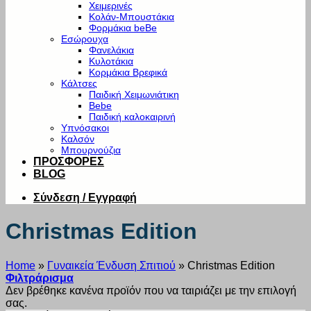
Χειμερινές
Κολάν-Μπουστάκια
Φορμάκια beBe
Εσώρουχα
Φανελάκια
Κυλοτάκια
Κορμάκια Βρεφικά
Κάλτσες
Παιδική Χειμωνιάτικη
Bebe
Παιδική καλοκαιρινή
Υπνόσακοι
Καλσόν
Μπουρνούζια
ΠΡΟΣΦΟΡΕΣ
BLOG
Σύνδεση / Εγγραφή
Christmas Edition
Home
»
Γυναικεία Ένδυση Σπιτιού
»
Christmas Edition
Φιλτράρισμα
Δεν βρέθηκε κανένα προϊόν που να ταιριάζει με την επιλογή
σας.