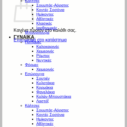
Κάλτσες
Σουμπάς-Αόρατες
Κοντές Σοσόνια
Ημίκοντες
Αθλητικές
Κλασικές
Ισοθερμικές
Κανένα προϊόν στο καλάθι σας.
Μπουρνούζια
ΓΥΝΑΙΚΑ
Επιστροφή στο κατάστημα
Πυτζάμες
Καλοκαιρινές
Χειμερινές
Ρόμπες
Νυχτικές
Φόρμες
Χειμερινές
Εσώρουχα
Σουτιέν
Κυλοτάκια
Κορμάκια
Φανελάκια
Κολάν-Μπουστάκια
Λαστέξ
Κάλτσες
Σουμπάς-Αόρατες
Κοντές Σοσόνια
Ημίκοντες
Αθλητικές