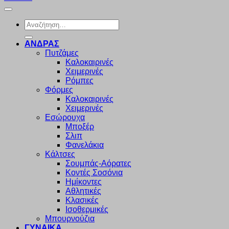
Αναζήτηση
για:
ΑΝΔΡΑΣ
Πυτζάμες
Καλοκαιρινές
Χειμερινές
Ρόμπες
Φόρμες
Καλοκαιρινές
Χειμερινές
Εσώρουχα
Μποξέρ
Σλιπ
Φανελάκια
Κάλτσες
Σουμπάς-Αόρατες
Κοντές Σοσόνια
Ημίκοντες
Αθλητικές
Κλασικές
Ισοθερμικές
Μπουρνούζια
ΓΥΝΑΙΚΑ