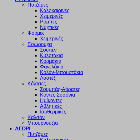
Πυτζάμες
Καλοκαιρινές
Χειμερινές
Ρόμπες
Νυχτικές
Φόρμες
Χειμερινές
Εσώρουχα
Σουτιέν
Κυλοτάκια
Κορμάκια
Φανελάκια
Κολάν-Μπουστάκια
Λαστέξ
Κάλτσες
Σουμπάς-Αόρατες
Κοντές Σοσόνια
Ημίκοντες
Αθλητικές
Ισοθερμικές
Καλσόν
Μπουρνούζια
ΑΓΟΡΙ
Πυτζάμες
Καλοκαιρινές