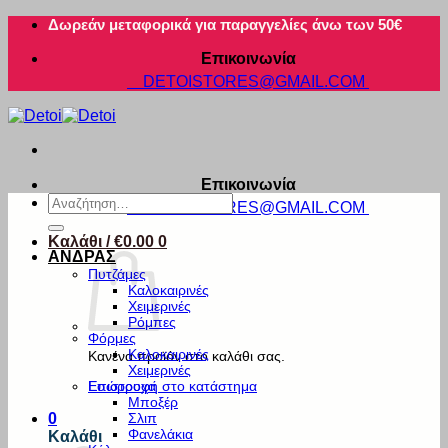
Μετάβαση
Δωρεάν μεταφορικά για παραγγελίες άνω των 50€
στο
Επικοινωνία
περιεχόμενο
DETOISTORES@GMAIL.COM
Επικοινωνία
Αναζήτηση
DETOISTORES@GMAIL.COM
για:
Καλάθι /
€
0.00
0
ΑΝΔΡΑΣ
Πυτζάμες
Καλοκαιρινές
Χειμερινές
Ρόμπες
Φόρμες
Καλοκαιρινές
Κανένα προϊόν στο καλάθι σας.
Χειμερινές
Εσώρουχα
Επιστροφή στο κατάστημα
Μποξέρ
Σλιπ
0
Φανελάκια
Καλάθι