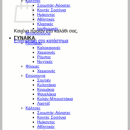
Κάλτσες
Σουμπάς-Αόρατες
Κοντές Σοσόνια
Ημίκοντες
Αθλητικές
Κλασικές
Ισοθερμικές
Κανένα προϊόν στο καλάθι σας.
Μπουρνούζια
ΓΥΝΑΙΚΑ
Επιστροφή στο κατάστημα
Πυτζάμες
Καλοκαιρινές
Χειμερινές
Ρόμπες
Νυχτικές
Φόρμες
Χειμερινές
Εσώρουχα
Σουτιέν
Κυλοτάκια
Κορμάκια
Φανελάκια
Κολάν-Μπουστάκια
Λαστέξ
Κάλτσες
Σουμπάς-Αόρατες
Κοντές Σοσόνια
Ημίκοντες
Αθλητικές