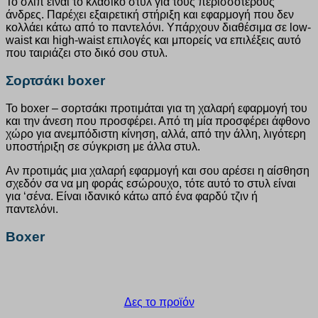
Το σλιπ είναι το κλασικό στυλ για τους περισσότερους
άνδρες. Παρέχει εξαιρετική στήριξη και εφαρμογή που δεν
κολλάει κάτω από το παντελόνι. Υπάρχουν διαθέσιμα σε low-
waist και high-waist επιλογές και μπορείς να επιλέξεις αυτό
που ταιριάζει στο δικό σου στυλ.
Σορτσάκι boxer
Το boxer – σορτσάκι προτιμάται για τη χαλαρή εφαρμογή του
και την άνεση που προσφέρει. Από τη μία προσφέρει άφθονο
χώρο για ανεμπόδιστη κίνηση, αλλά, από την άλλη, λιγότερη
υποστήριξη σε σύγκριση με άλλα στυλ.
Αν προτιμάς μια χαλαρή εφαρμογή και σου αρέσει η αίσθηση
σχεδόν σα να μη φοράς εσώρουχο, τότε αυτό το στυλ είναι
για ‘σένα. Είναι ιδανικό κάτω από ένα φαρδύ τζιν ή
παντελόνι.
Boxer
Δες το προϊόν