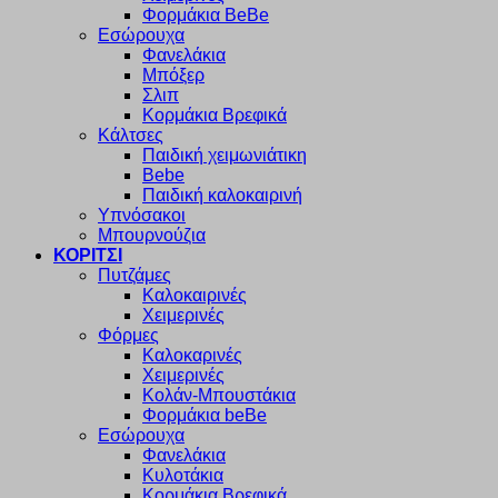
Φορμάκια BeBe
Εσώρουχα
Φανελάκια
Μπόξερ
Σλιπ
Κορμάκια Βρεφικά
Κάλτσες
Παιδική χειμωνιάτικη
Bebe
Παιδική καλοκαιρινή
Υπνόσακοι
Μπουρνούζια
ΚΟΡΙΤΣΙ
Πυτζάμες
Καλοκαιρινές
Χειμερινές
Φόρμες
Καλοκαρινές
Χειμερινές
Κολάν-Μπουστάκια
Φορμάκια beBe
Εσώρουχα
Φανελάκια
Κυλοτάκια
Κορμάκια Βρεφικά