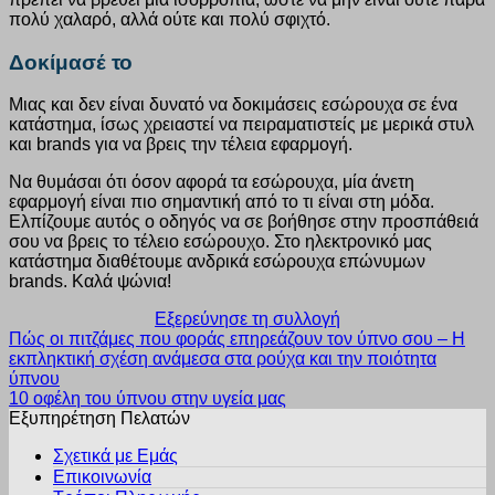
πολύ χαλαρό, αλλά ούτε και πολύ σφιχτό.
Δοκίμασέ το
Μιας και δεν είναι δυνατό να δοκιμάσεις εσώρουχα σε ένα
κατάστημα, ίσως χρειαστεί να πειραματιστείς με μερικά στυλ
και brands για να βρεις την τέλεια εφαρμογή.
Να θυμάσαι ότι όσον αφορά τα εσώρουχα, μία άνετη
εφαρμογή είναι πιο σημαντική από το τι είναι στη μόδα.
Ελπίζουμε αυτός ο οδηγός να σε βοήθησε στην προσπάθειά
σου να βρεις το τέλειο εσώρουχο. Στο ηλεκτρονικό μας
κατάστημα διαθέτουμε ανδρικά εσώρουχα επώνυμων
brands. Kαλά ψώνια!
Εξερεύνησε τη συλλογή
Πώς οι πιτζάμες που φοράς επηρεάζουν τον ύπνο σου – Η
εκπληκτική σχέση ανάμεσα στα ρούχα και την ποιότητα
ύπνου
10 οφέλη του ύπνου στην υγεία μας
Εξυπηρέτηση Πελατών
Σχετικά με Εμάς
Επικοινωνία