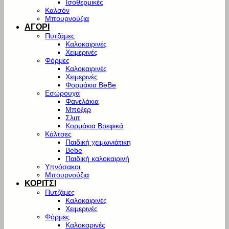
Ισοθερμικές
Καλσόν
Μπουρνούζια
ΑΓΟΡΙ
Πυτζάμες
Καλοκαιρινές
Χειμερινές
Φόρμες
Καλοκαιρινές
Χειμερινές
Φορμάκια BeBe
Εσώρουχα
Φανελάκια
Μπόξερ
Σλιπ
Κορμάκια Βρεφικά
Κάλτσες
Παιδική χειμωνιάτικη
Bebe
Παιδική καλοκαιρινή
Υπνόσακοι
Μπουρνούζια
ΚΟΡΙΤΣΙ
Πυτζάμες
Καλοκαιρινές
Χειμερινές
Φόρμες
Καλοκαρινές