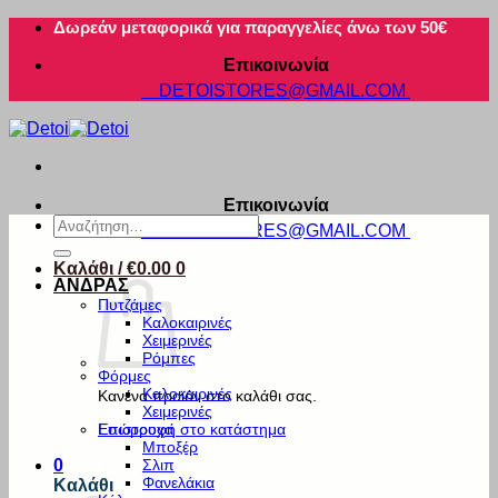
Μετάβαση
Δωρεάν μεταφορικά για παραγγελίες άνω των 50€
στο
Επικοινωνία
περιεχόμενο
DETOISTORES@GMAIL.COM
Επικοινωνία
Αναζήτηση
DETOISTORES@GMAIL.COM
για:
Καλάθι /
€
0.00
0
ΑΝΔΡΑΣ
Πυτζάμες
Καλοκαιρινές
Χειμερινές
Ρόμπες
Φόρμες
Καλοκαιρινές
Κανένα προϊόν στο καλάθι σας.
Χειμερινές
Εσώρουχα
Επιστροφή στο κατάστημα
Μποξέρ
Σλιπ
0
Φανελάκια
Καλάθι