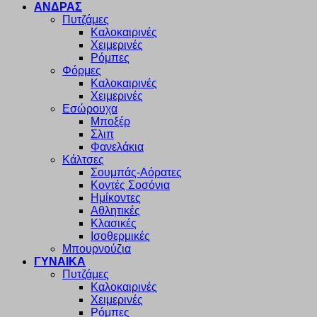
ΑΝΔΡΑΣ
Πυτζάμες
Καλοκαιρινές
Χειμερινές
Ρόμπες
Φόρμες
Καλοκαιρινές
Χειμερινές
Εσώρουχα
Μποξέρ
Σλιπ
Φανελάκια
Κάλτσες
Σουμπάς-Αόρατες
Κοντές Σοσόνια
Ημίκοντες
Αθλητικές
Κλασικές
Ισοθερμικές
Μπουρνούζια
ΓΥΝΑΙΚΑ
Πυτζάμες
Καλοκαιρινές
Χειμερινές
Ρόμπες