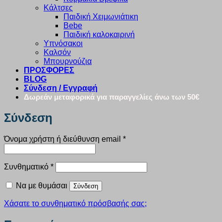
Κάλτσες
Παιδική Χειμωνιάτικη
Bebe
Παιδική καλοκαιρινή
Υπνόσακοι
Καλσόν
Μπουρνούζια
ΠΡΟΣΦΟΡΕΣ
BLOG
Σύνδεση / Εγγραφή
Δωρεάν μεταφορικά για παραγγελίες άνω των 50€
Σύνδεση
Απαιτείται
Όνομα χρήστη ή διεύθυνση email
*
Απαιτείται
Συνθηματικό
*
Να με θυμάσαι
Σύνδεση
Χάσατε το συνθηματικό πρόσβασής σας;