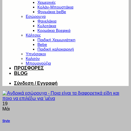
Χειμερινές
Κολάν-Μπουστάκια
Φορμάκια beBe
Εσώρουχα
Φανελάκια
Κυλοτάκια
Κορμάκια Βρεφικά
Κάλτσες
Παιδική Χειμωνιάτικη
Bebe
Παιδική καλοκαιρινή
Υπνόσακοι
Καλσόν
Μπουρνούζια
ΠΡΟΣΦΟΡΕΣ
BLOG
Σύνδεση / Εγγραφή
19
Μάι
Style