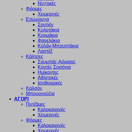
Νυχτικές
Φόρμες
Χειμερινές
Εσώρουχα
Σουτιέν
Κυλοτάκια
Κορμάκια
Φανελάκια
Κολάν-Μπουστάκια
Λαστέξ
Κάλτσες
Σουμπάς-Αόρατες
Κοντές Σοσόνια
Ημίκοντες
Αθλητικές
Ισοθερμικές
Καλσόν
Μπουρνούζια
ΑΓΟΡΙ
Πυτζάμες
Καλοκαιρινές
Χειμερινές
Φόρμες
Καλοκαιρινές
Χειμερινές