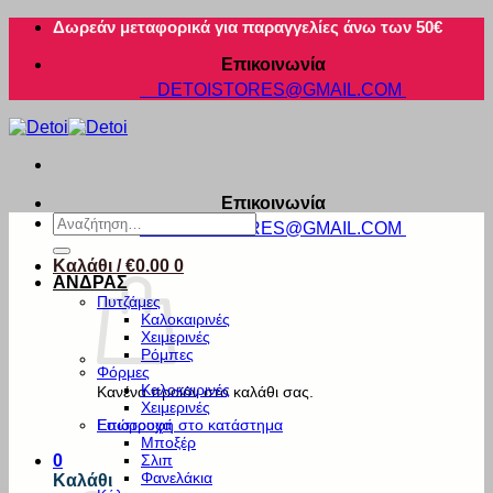
Μετάβαση
Δωρεάν μεταφορικά για παραγγελίες άνω των 50€
στο
Επικοινωνία
περιεχόμενο
DETOISTORES@GMAIL.COM
Επικοινωνία
Αναζήτηση
DETOISTORES@GMAIL.COM
για:
Καλάθι /
€
0.00
0
ΑΝΔΡΑΣ
Πυτζάμες
Καλοκαιρινές
Χειμερινές
Ρόμπες
Φόρμες
Καλοκαιρινές
Κανένα προϊόν στο καλάθι σας.
Χειμερινές
Εσώρουχα
Επιστροφή στο κατάστημα
Μποξέρ
Σλιπ
0
Φανελάκια
Καλάθι