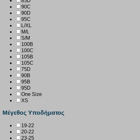
85D
90C
90D
95C
L/XL
M/L
S/M
100B
100C
105B
105C
75D
90B
95B
95D
One Size
XS
Μέγεθος Υποδήματος
19-22
20-22
23-25