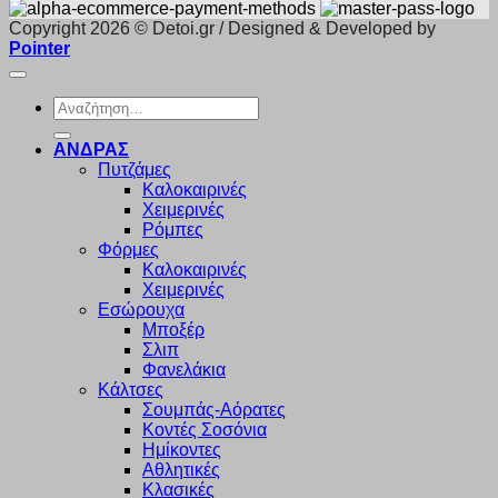
Copyright 2026 © Detoi.gr / Designed & Developed by
Pointer
Αναζήτηση
για:
ΑΝΔΡΑΣ
Πυτζάμες
Καλοκαιρινές
Χειμερινές
Ρόμπες
Φόρμες
Καλοκαιρινές
Χειμερινές
Εσώρουχα
Μποξέρ
Σλιπ
Φανελάκια
Κάλτσες
Σουμπάς-Αόρατες
Κοντές Σοσόνια
Ημίκοντες
Αθλητικές
Κλασικές