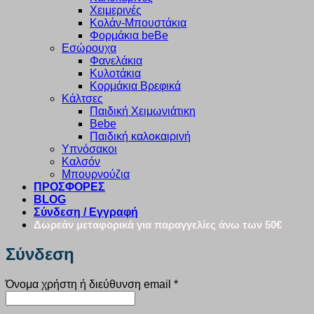
Χειμερινές
Κολάν-Μπουστάκια
Φορμάκια beBe
Εσώρουχα
Φανελάκια
Κυλοτάκια
Κορμάκια Βρεφικά
Κάλτσες
Παιδική Χειμωνιάτικη
Bebe
Παιδική καλοκαιρινή
Υπνόσακοι
Καλσόν
Μπουρνούζια
ΠΡΟΣΦΟΡΕΣ
BLOG
Σύνδεση / Εγγραφή
Δωρεάν μεταφορικά για παραγγελίες άνω των 50€
Σύνδεση
Απαιτείται
Όνομα χρήστη ή διεύθυνση email
*