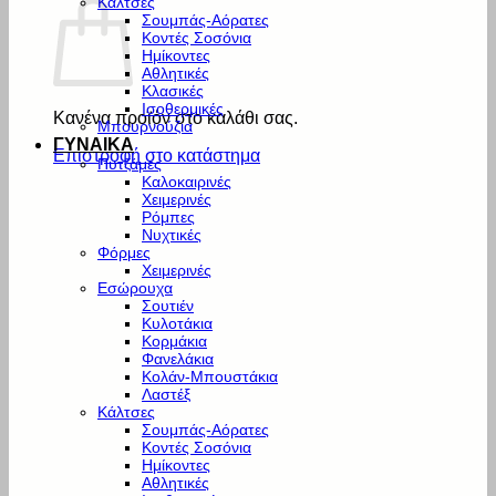
Κάλτσες
Σουμπάς-Αόρατες
Κοντές Σοσόνια
Ημίκοντες
Αθλητικές
Κλασικές
Ισοθερμικές
Κανένα προϊόν στο καλάθι σας.
Μπουρνούζια
ΓΥΝΑΙΚΑ
Επιστροφή στο κατάστημα
Πυτζάμες
Καλοκαιρινές
Χειμερινές
Ρόμπες
Νυχτικές
Φόρμες
Χειμερινές
Εσώρουχα
Σουτιέν
Κυλοτάκια
Κορμάκια
Φανελάκια
Κολάν-Μπουστάκια
Λαστέξ
Κάλτσες
Σουμπάς-Αόρατες
Κοντές Σοσόνια
Ημίκοντες
Αθλητικές