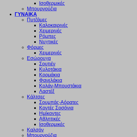
Ισοθερμικές
Μπουρνούζια
ΓΥΝΑΙΚΑ
Πυτζάμες
Καλοκαιρινές
Χειμερινές
Ρόμπες
Νυχτικές
Φόρμες
Χειμερινές
Εσώρουχα
Σουτιέν
Κυλοτάκια
Κορμάκια
Φανελάκια
Κολάν-Μπουστάκια
Λαστέξ
Κάλτσες
Σουμπάς-Αόρατες
Κοντές Σοσόνια
Ημίκοντες
Αθλητικές
Ισοθερμικές
Καλσόν
Μπουρνούζια