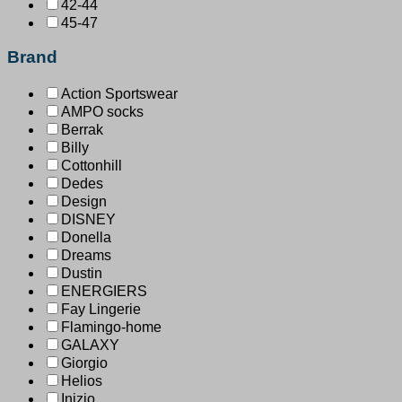
42-44
45-47
Brand
Action Sportswear
AMPO socks
Berrak
Billy
Cottonhill
Dedes
Design
DISNEY
Donella
Dreams
Dustin
ENERGIERS
Fay Lingerie
Flamingo-home
GALAXY
Giorgio
Helios
Inizio