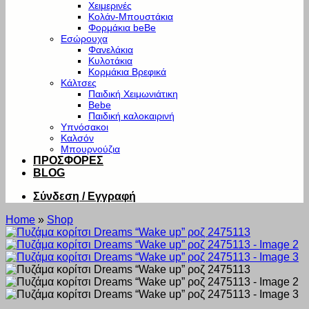
Χειμερινές
Κολάν-Μπουστάκια
Φορμάκια beBe
Εσώρουχα
Φανελάκια
Κυλοτάκια
Κορμάκια Βρεφικά
Κάλτσες
Παιδική Χειμωνιάτικη
Bebe
Παιδική καλοκαιρινή
Υπνόσακοι
Καλσόν
Μπουρνούζια
ΠΡΟΣΦΟΡΕΣ
BLOG
Σύνδεση / Εγγραφή
Home
»
Shop