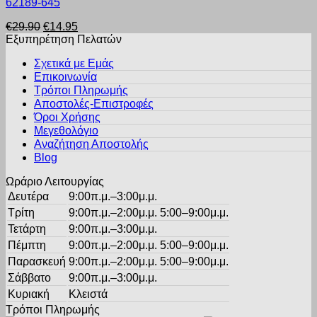
62189-645
προϊόν
σελίδα
έχει
του
Original
Η
€
29.90
€
14.95
πολλαπλές
προϊόντος
price
τρέχουσα
Εξυπηρέτηση Πελατών
παραλλαγές.
was:
τιμή
Οι
Σχετικά με Εμάς
€29.90.
είναι:
επιλογές
Επικοινωνία
€14.95.
μπορούν
Τρόποι Πληρωμής
να
Αποστολές-Επιστροφές
επιλεγούν
Όροι Χρήσης
στη
σελίδα
Μεγεθολόγιο
του
Αναζήτηση Αποστολής
προϊόντος
Blog
Ωράριο Λειτουργίας
Δευτέρα
9:00π.μ.–3:00μ.μ.
Τρίτη
9:00π.μ.–2:00μ.μ. 5:00–9:00μ.μ.
Τετάρτη
9:00π.μ.–3:00μ.μ.
Πέμπτη
9:00π.μ.–2:00μ.μ. 5:00–9:00μ.μ.
Παρασκευή
9:00π.μ.–2:00μ.μ. 5:00–9:00μ.μ.
Σάββατο
9:00π.μ.–3:00μ.μ.
Κυριακή
Κλειστά
Τρόποι Πληρωμής