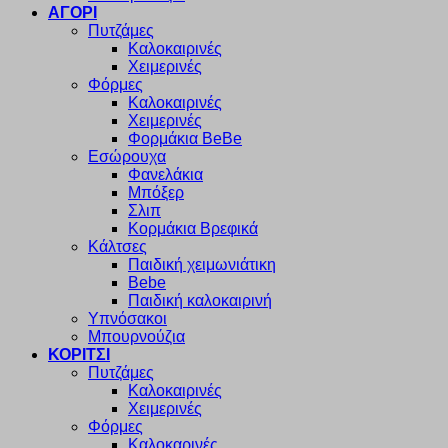
ΑΓΟΡΙ
Πυτζάμες
Καλοκαιρινές
Χειμερινές
Φόρμες
Καλοκαιρινές
Χειμερινές
Φορμάκια BeBe
Εσώρουχα
Φανελάκια
Μπόξερ
Σλιπ
Κορμάκια Βρεφικά
Κάλτσες
Παιδική χειμωνιάτικη
Bebe
Παιδική καλοκαιρινή
Υπνόσακοι
Μπουρνούζια
ΚΟΡΙΤΣΙ
Πυτζάμες
Καλοκαιρινές
Χειμερινές
Φόρμες
Καλοκαρινές