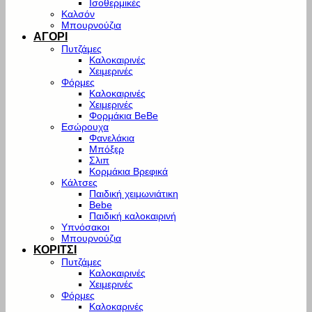
Ισοθερμικές
Καλσόν
Μπουρνούζια
ΑΓΟΡΙ
Πυτζάμες
Καλοκαιρινές
Χειμερινές
Φόρμες
Καλοκαιρινές
Χειμερινές
Φορμάκια BeBe
Εσώρουχα
Φανελάκια
Μπόξερ
Σλιπ
Κορμάκια Βρεφικά
Κάλτσες
Παιδική χειμωνιάτικη
Bebe
Παιδική καλοκαιρινή
Υπνόσακοι
Μπουρνούζια
ΚΟΡΙΤΣΙ
Πυτζάμες
Καλοκαιρινές
Χειμερινές
Φόρμες
Καλοκαρινές