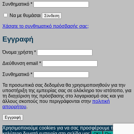
Απαιτείται
Συνθηματικό
*
Να με θυμάσαι
Σύνδεση
Χάσατε το συνθηματικό πρόσβασής σας;
Εγγραφή
Απαιτείται
Όνομα χρήστη
*
Απαιτείται
Διεύθυνση email
*
Απαιτείται
Συνθηματικό
*
Τα προσωπικά σας δεδομένα θα χρησιμοποιηθούν για την
υποστήριξη της εμπειρίας σας σε ολόκληρο τον ιστότοπο, για
τη διαχείριση της πρόσβασης στο λογαριασμό σας και για
άλλους σκοπούς που περιγράφονται στην
πολιτική
απορρήτου
.
Εγγραφή
Χρησιμοποιούμε cookies για να σας προσφέρουμε την
καλύτερη δυνατή εμπειρία στη σελίδα μας.
ΟΚ!
Όχι