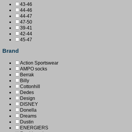
43-46
44-46
44-47
47-50
39-41
42-44
45-47
Brand
Action Sportswear
AMPO socks
Berrak
Billy
Cottonhill
Dedes
Design
DISNEY
Donella
Dreams
Dustin
ENERGIERS