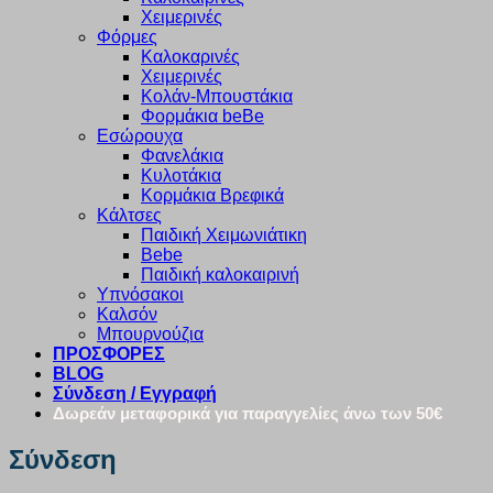
Χειμερινές
Φόρμες
Καλοκαρινές
Χειμερινές
Κολάν-Μπουστάκια
Φορμάκια beBe
Εσώρουχα
Φανελάκια
Κυλοτάκια
Κορμάκια Βρεφικά
Κάλτσες
Παιδική Χειμωνιάτικη
Bebe
Παιδική καλοκαιρινή
Υπνόσακοι
Καλσόν
Μπουρνούζια
ΠΡΟΣΦΟΡΕΣ
BLOG
Σύνδεση / Εγγραφή
Δωρεάν μεταφορικά για παραγγελίες άνω των 50€
Σύνδεση