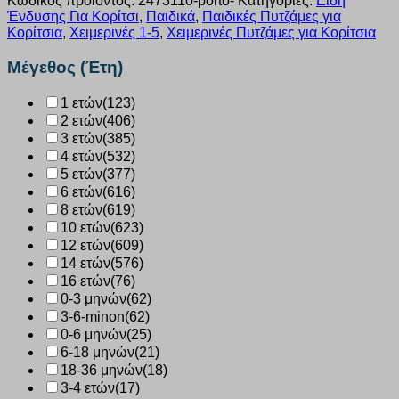
Κωδικός προϊόντος:
2473110-porto-
Κατηγορίες:
Είδη
Ένδυσης Για Κορίτσι
,
Παιδικά
,
Παιδικές Πυτζάμες για
Κορίτσια
,
Χειμερινές 1-5
,
Χειμερινές Πυτζάμες για Κορίτσια
Μέγεθος (Έτη)
1 ετών
(123)
2 ετών
(406)
3 ετών
(385)
4 ετών
(532)
5 ετών
(377)
6 ετών
(616)
8 ετών
(619)
10 ετών
(623)
12 ετών
(609)
14 ετών
(576)
16 ετών
(76)
0-3 μηνών
(62)
3-6-minon
(62)
0-6 μηνών
(25)
6-18 μηνών
(21)
18-36 μηνών
(18)
3-4 ετών
(17)