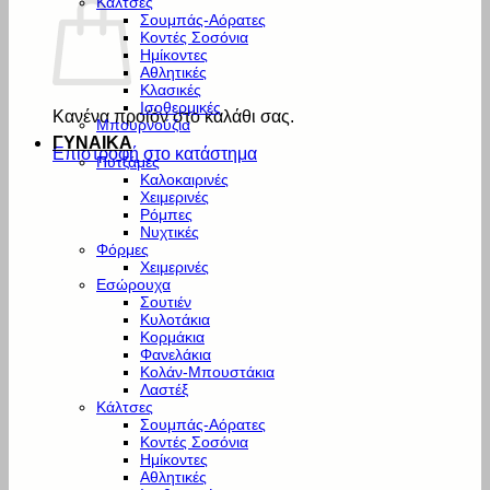
Κάλτσες
Σουμπάς-Αόρατες
Κοντές Σοσόνια
Ημίκοντες
Αθλητικές
Κλασικές
Ισοθερμικές
Κανένα προϊόν στο καλάθι σας.
Μπουρνούζια
ΓΥΝΑΙΚΑ
Επιστροφή στο κατάστημα
Πυτζάμες
Καλοκαιρινές
Χειμερινές
Ρόμπες
Νυχτικές
Φόρμες
Χειμερινές
Εσώρουχα
Σουτιέν
Κυλοτάκια
Κορμάκια
Φανελάκια
Κολάν-Μπουστάκια
Λαστέξ
Κάλτσες
Σουμπάς-Αόρατες
Κοντές Σοσόνια
Ημίκοντες
Αθλητικές