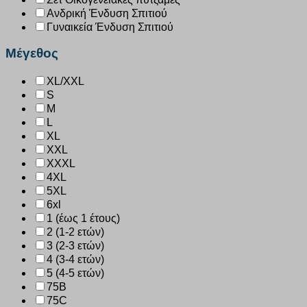
Ανδρική Ένδυση Σπιτιού
Γυναικεία Ένδυση Σπιτιού
Μέγεθος
XL/XXL
S
M
L
XL
XXL
XXXL
4XL
5XL
6xl
1 (έως 1 έτους)
2 (1-2 ετών)
3 (2-3 ετών)
4 (3-4 ετών)
5 (4-5 ετών)
75B
75C