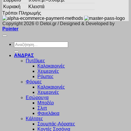
Κυριακή
Κλειστά
Τρόποι Πληρωμής
Copyright 2026 © Detoi.gr / Designed & Developed by
Pointer
Αναζήτηση
για:
ΑΝΔΡΑΣ
Πυτζάμες
Καλοκαιρινές
Χειμερινές
Ρόμπες
Φόρμες
Καλοκαιρινές
Χειμερινές
Εσώρουχα
Μποξέρ
Σλιπ
Φανελάκια
Κάλτσες
Σουμπάς-Αόρατες
Κοντές Σοσόνια