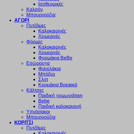
Ισοθερμικές
Καλσόν
Μπουρνούζια
ΑΓΟΡΙ
Πυτζάμες
Καλοκαιρινές
Χειμερινές
Φόρμες
Καλοκαιρινές
Χειμερινές
Φορμάκια BeBe
Εσώρουχα
Φανελάκια
Μπόξερ
Σλιπ
Κορμάκια Βρεφικά
Κάλτσες
Παιδική χειμωνιάτικη
Bebe
Παιδική καλοκαιρινή
Υπνόσακοι
Μπουρνούζια
ΚΟΡΙΤΣΙ
Πυτζάμες
Καλοκαιρινές