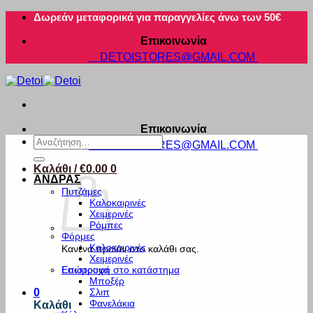
Μετάβαση
Δωρεάν μεταφορικά για παραγγελίες άνω των 50€
στο
Επικοινωνία
περιεχόμενο
DETOISTORES@GMAIL.COM
Επικοινωνία
Αναζήτηση
DETOISTORES@GMAIL.COM
για:
Καλάθι /
€
0.00
0
ΑΝΔΡΑΣ
Πυτζάμες
Καλοκαιρινές
Χειμερινές
Ρόμπες
Φόρμες
Καλοκαιρινές
Κανένα προϊόν στο καλάθι σας.
Χειμερινές
Εσώρουχα
Επιστροφή στο κατάστημα
Μποξέρ
Σλιπ
0
Φανελάκια
Καλάθι