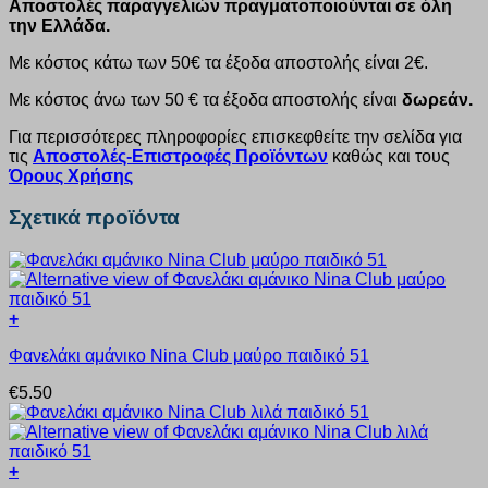
Αποστολές παραγγελιών πραγματοποιούνται σε όλη
την Ελλάδα.
Με κόστος κάτω των 50€ τα έξοδα αποστολής είναι 2€.
Με κόστος άνω των 50 € τα έξοδα αποστολής είναι
δωρεάν.
Για περισσότερες πληροφορίες επισκεφθείτε την σελίδα για
τις
Αποστολές-Επιστροφές Προϊόντων
καθώς και τους
Όρους Χρήσης
Σχετικά προϊόντα
+
Αυτό
Φανελάκι αμάνικο Nina Club μαύρο παιδικό 51
το
προϊόν
€
5.50
έχει
πολλαπλές
παραλλαγές.
Οι
+
επιλογές