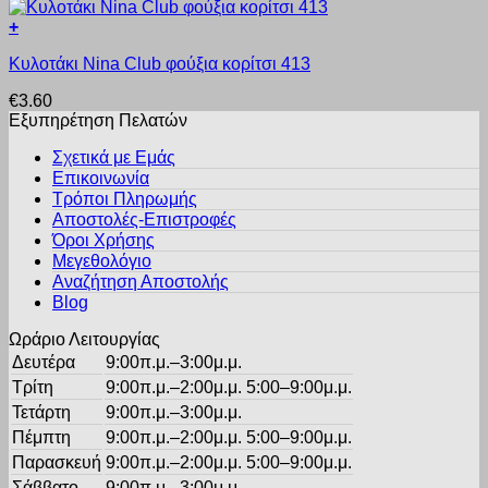
πολλαπλές
επιλεγούν
+
παραλλαγές.
στη
Αυτό
Οι
σελίδα
Κυλοτάκι Nina Club φούξια κορίτσι 413
το
επιλογές
του
προϊόν
μπορούν
προϊόντος
€
3.60
έχει
να
Εξυπηρέτηση Πελατών
πολλαπλές
επιλεγούν
παραλλαγές.
στη
Σχετικά με Εμάς
Οι
σελίδα
Επικοινωνία
επιλογές
του
Τρόποι Πληρωμής
μπορούν
προϊόντος
Αποστολές-Επιστροφές
να
Όροι Χρήσης
επιλεγούν
στη
Μεγεθολόγιο
σελίδα
Αναζήτηση Αποστολής
του
Blog
προϊόντος
Ωράριο Λειτουργίας
Δευτέρα
9:00π.μ.–3:00μ.μ.
Τρίτη
9:00π.μ.–2:00μ.μ. 5:00–9:00μ.μ.
Τετάρτη
9:00π.μ.–3:00μ.μ.
Πέμπτη
9:00π.μ.–2:00μ.μ. 5:00–9:00μ.μ.
Παρασκευή
9:00π.μ.–2:00μ.μ. 5:00–9:00μ.μ.
Σάββατο
9:00π.μ.–3:00μ.μ.