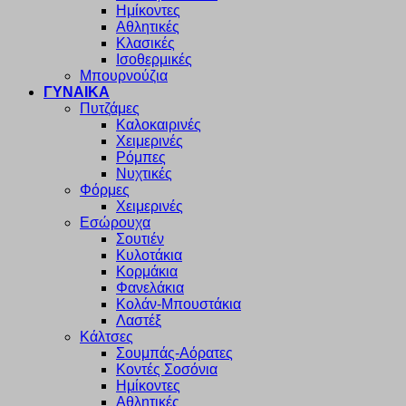
Ημίκοντες
Αθλητικές
Κλασικές
Ισοθερμικές
Μπουρνούζια
ΓΥΝΑΙΚΑ
Πυτζάμες
Καλοκαιρινές
Χειμερινές
Ρόμπες
Νυχτικές
Φόρμες
Χειμερινές
Εσώρουχα
Σουτιέν
Κυλοτάκια
Κορμάκια
Φανελάκια
Κολάν-Μπουστάκια
Λαστέξ
Κάλτσες
Σουμπάς-Αόρατες
Κοντές Σοσόνια
Ημίκοντες
Αθλητικές