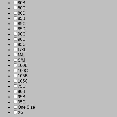
80B
80C
80D
85B
85C
85D
90C
90D
95C
L/XL
M/L
S/M
100B
100C
105B
105C
75D
90B
95B
95D
One Size
XS