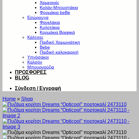
Χειμερινές
Κολάν-Μπουστάκια
Φορμάκια beBe
Εσώρουχα
Φανελάκια
Κυλοτάκια
Κορμάκια Βρεφικά
Κάλτσες
Παιδική Χειμωνιάτικη
Bebe
Παιδική καλοκαιρινή
Υπνόσακοι
Καλσόν
Μπουρνούζια
ΠΡΟΣΦΟΡΕΣ
BLOG
Σύνδεση / Εγγραφή
Home
»
Shop