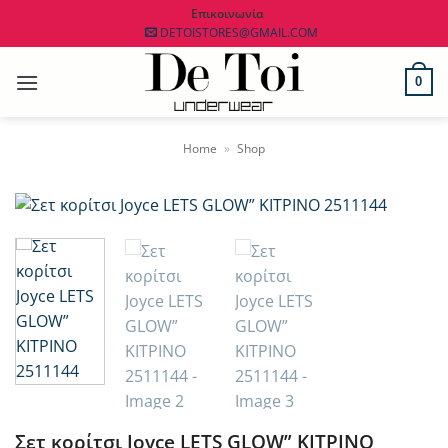
Μετάβαση
Επικοινωνία
DETOISTORES@GMAIL.COM
στο
περιεχόμενο
0
Home
»
Shop
Σετ κορίτσι Joyce LETS GLOW” ΚΙΤΡΙΝΟ