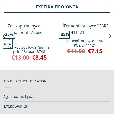
ΣΧΕΤΙΚΆ ΠΡΟΪΌΝΤΑ
-35%
-35%
Σετ κορίτσι Joyce “CAR”
NEW
ΡΟΖ 2411121
Σετ κορίτσι Joyce “animal
€
11.00
€
7.15
Original
Η
print” λευκό 13748
ουσα
price
τρέχο
€
13.00
€
8.45
Original
Η
was:
τιμή
price
τρέχουσα
:
€11.00.
είναι:
was:
τιμή
.
€7.15.
€13.00.
είναι:
€8.45.
ΕΞΥΠΗΡΈΤΗΣΗ ΠΕΛΑΤΏΝ
Σχετικά με Εμάς
Επικοινωνία