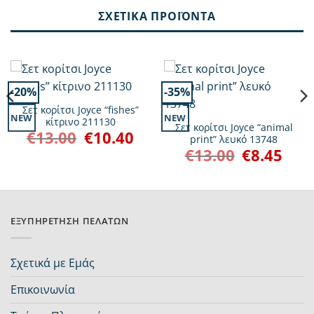
ΣΧΕΤΙΚΆ ΠΡΟΪΌΝΤΑ
-20%
-35%
Σετ κορίτσι Joyce “fishes”
NEW
NEW
κίτρινο 211130
Σετ κορίτσι Joyce “animal
€
13.00
€
10.40
Original
Η
print” λευκό 13748
ουσα
price
τρέχουσα
€
13.00
€
8.45
Original
Η
was:
τιμή
price
τρέχο
:
€13.00.
είναι:
was:
τιμή
.
€10.40.
€13.00.
είναι:
€8.45.
ΕΞΥΠΗΡΈΤΗΣΗ ΠΕΛΑΤΏΝ
Σχετικά με Εμάς
Επικοινωνία