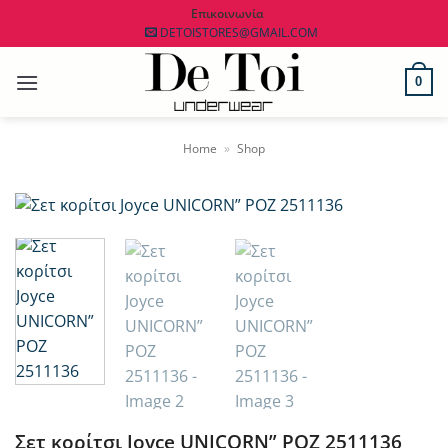
Μετάβαση
Επικοινωνία
DETOISTORES@GMAIL.COM
στο
περιεχόμενο
0
Home
»
Shop
Σετ κορίτσι Joyce UNICORN” ΡΟΖ 2511136