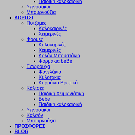
Παιδική καλοκαιρινή
Υπνόσακοι
Μπουρνούζια
ΚΟΡΙΤΣΙ
Πυτζάμες
Καλοκαιρινές
Χειμερινές
Φόρμες
Καλοκαρινές
Χειμερινές
Κολάν-Μπουστάκια
Φορμάκια beBe
Εσώρουχα
Φανελάκια
Κυλοτάκια
Κορμάκια Βρεφικά
Κάλτσες
Παιδική Χειμωνιάτικη
Bebe
Παιδική καλοκαιρινή
Υπνόσακοι
Καλσόν
Μπουρνούζια
ΠΡΟΣΦΟΡΕΣ
BLOG