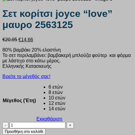
Σετ κορίτσι joyce “love”
μαυρο 2563125
Original
Η
€
20.95
€
14.66
price
τρέχουσα
80% βαμβάκι 20% ελαστίνη
was:
τιμή
Το σετ περιλαμβάνει: βαμβακερή μπλούζα φούτερ και φόρμα
€20.95.
είναι:
με λάστιχο στο κάτω μέρος.
€14.66.
Ελληνικής Κατασκευής
Βρείτε το μέγεθός σας!
6 ετών
8 ετών
10 ετών
Μέγεθος ('Ετη)
12 ετών
14 ετών
Εκκαθάριση
Σετ
κορίτσι
Προσθήκη στο καλάθι