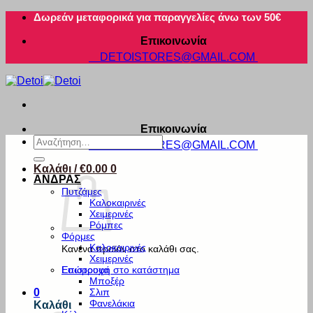
Μετάβαση
Δωρεάν μεταφορικά για παραγγελίες άνω των 50€
στο
Επικοινωνία
περιεχόμενο
DETOISTORES@GMAIL.COM
Επικοινωνία
Αναζήτηση
DETOISTORES@GMAIL.COM
για:
Καλάθι /
€
0.00
0
ΑΝΔΡΑΣ
Πυτζάμες
Καλοκαιρινές
Χειμερινές
Ρόμπες
Φόρμες
Καλοκαιρινές
Κανένα προϊόν στο καλάθι σας.
Χειμερινές
Εσώρουχα
Επιστροφή στο κατάστημα
Μποξέρ
Σλιπ
0
Φανελάκια
Καλάθι