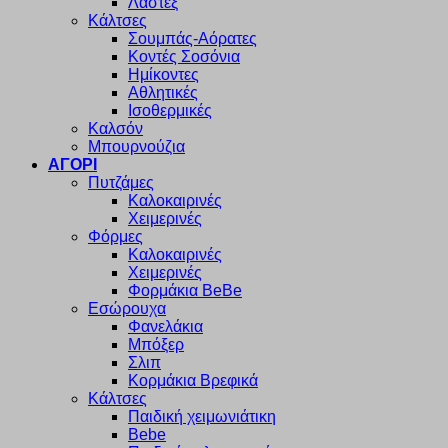
Λαστέξ
Κάλτσες
Σουμπάς-Αόρατες
Κοντές Σοσόνια
Ημίκοντες
Αθλητικές
Ισοθερμικές
Καλσόν
Μπουρνούζια
ΑΓΟΡΙ
Πυτζάμες
Καλοκαιρινές
Χειμερινές
Φόρμες
Καλοκαιρινές
Χειμερινές
Φορμάκια BeBe
Εσώρουχα
Φανελάκια
Μπόξερ
Σλιπ
Κορμάκια Βρεφικά
Κάλτσες
Παιδική χειμωνιάτικη
Bebe