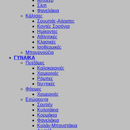
Μποξέρ
Σλιπ
Φανελάκια
Κάλτσες
Σουμπάς-Αόρατες
Κοντές Σοσόνια
Ημίκοντες
Αθλητικές
Κλασικές
Ισοθερμικές
Μπουρνούζια
ΓΥΝΑΙΚΑ
Πυτζάμες
Καλοκαιρινές
Χειμερινές
Ρόμπες
Νυχτικές
Φόρμες
Χειμερινές
Εσώρουχα
Σουτιέν
Κυλοτάκια
Κορμάκια
Φανελάκια
Κολάν-Μπουστάκια