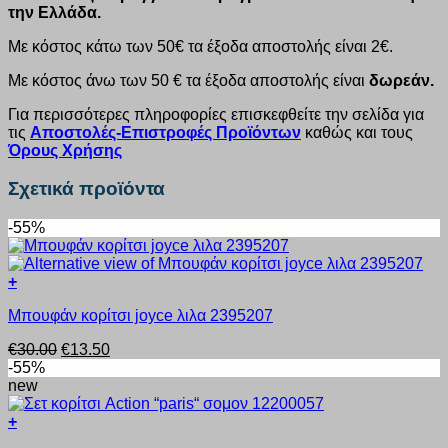
την Ελλάδα.
Με κόστος κάτω των 50€ τα έξοδα αποστολής είναι 2€.
Με κόστος άνω των 50 € τα έξοδα αποστολής είναι
δωρεάν.
Για περισσότερες πληροφορίες επισκεφθείτε την σελίδα για
τις
Αποστολές-Επιστροφές Προϊόντων
καθώς και τους
Όρους Χρήσης
Σχετικά προϊόντα
-55%
+
Αυτό
Μπουφάν κορίτσι joyce λιλα 2395207
το
προϊόν
Original
Η
€
30.00
€
13.50
έχει
price
τρέχουσα
-55%
πολλαπλές
was:
τιμή
new
παραλλαγές.
€30.00.
είναι:
Οι
€13.50.
+
επιλογές
Αυτό
μπορούν