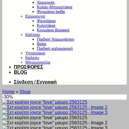
Χειμερινές
Κολάν-Μπουστάκια
Φορμάκια beBe
Εσώρουχα
Φανελάκια
Κυλοτάκια
Κορμάκια Βρεφικά
Κάλτσες
Παιδική Χειμωνιάτικη
Bebe
Παιδική καλοκαιρινή
Υπνόσακοι
Καλσόν
Μπουρνούζια
ΠΡΟΣΦΟΡΕΣ
BLOG
Σύνδεση / Εγγραφή
Home
»
Shop
-30%