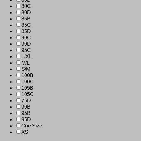
80C
80D
85B
85C
85D
90C
90D
95C
L/XL
M/L
S/M
100B
100C
105B
105C
75D
90B
95B
95D
One Size
XS