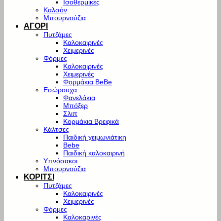
Ισοθερμικές
Καλσόν
Μπουρνούζια
ΑΓΟΡΙ
Πυτζάμες
Καλοκαιρινές
Χειμερινές
Φόρμες
Καλοκαιρινές
Χειμερινές
Φορμάκια BeBe
Εσώρουχα
Φανελάκια
Μπόξερ
Σλιπ
Κορμάκια Βρεφικά
Κάλτσες
Παιδική χειμωνιάτικη
Bebe
Παιδική καλοκαιρινή
Υπνόσακοι
Μπουρνούζια
ΚΟΡΙΤΣΙ
Πυτζάμες
Καλοκαιρινές
Χειμερινές
Φόρμες
Καλοκαρινές