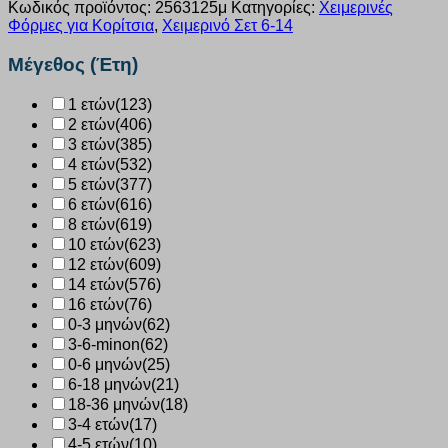
joyce
Κωδικός προϊόντος:
2563125μ
Κατηγορίες:
Χειμερινές
“love”
Φόρμες για Κορίτσια
,
Χειμερινό Σετ 6-14
μαυρο
2563125
Μέγεθος (Έτη)
ποσότητα
1 ετών
(123)
2 ετών
(406)
3 ετών
(385)
4 ετών
(532)
5 ετών
(377)
6 ετών
(616)
8 ετών
(619)
10 ετών
(623)
12 ετών
(609)
14 ετών
(576)
16 ετών
(76)
0-3 μηνών
(62)
3-6-minon
(62)
0-6 μηνών
(25)
6-18 μηνών
(21)
18-36 μηνών
(18)
3-4 ετών
(17)
4-5 ετών
(10)