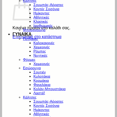
Κάλτσες
Σουμπάς-Αόρατες
Κοντές Σοσόνια
Ημίκοντες
Αθλητικές
Κλασικές
Ισοθερμικές
Κανένα προϊόν στο καλάθι σας.
Μπουρνούζια
ΓΥΝΑΙΚΑ
Επιστροφή στο κατάστημα
Πυτζάμες
Καλοκαιρινές
Χειμερινές
Ρόμπες
Νυχτικές
Φόρμες
Χειμερινές
Εσώρουχα
Σουτιέν
Κυλοτάκια
Κορμάκια
Φανελάκια
Κολάν-Μπουστάκια
Λαστέξ
Κάλτσες
Σουμπάς-Αόρατες
Κοντές Σοσόνια
Ημίκοντες
Αθλητικές