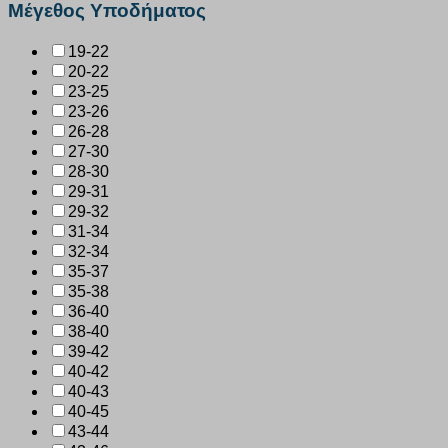
Μέγεθος Υποδήματος
19-22
20-22
23-25
23-26
26-28
27-30
28-30
29-31
29-32
31-34
32-34
35-37
35-38
36-40
38-40
39-42
40-42
40-43
40-45
43-44