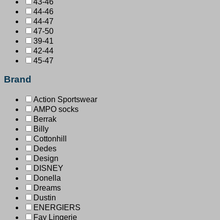
43-46
44-46
44-47
47-50
39-41
42-44
45-47
Brand
Action Sportswear
AMPO socks
Berrak
Billy
Cottonhill
Dedes
Design
DISNEY
Donella
Dreams
Dustin
ENERGIERS
Fay Lingerie