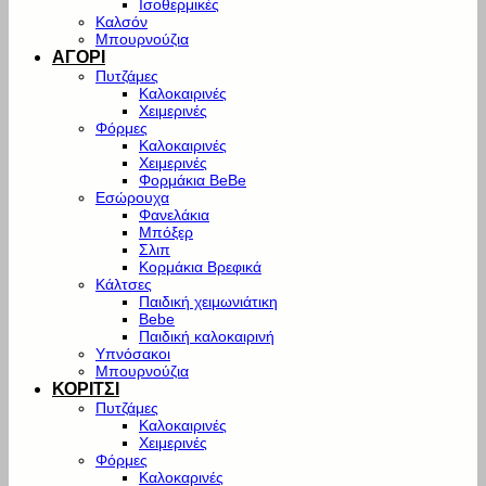
Ισοθερμικές
Καλσόν
Μπουρνούζια
ΑΓΟΡΙ
Πυτζάμες
Καλοκαιρινές
Χειμερινές
Φόρμες
Καλοκαιρινές
Χειμερινές
Φορμάκια BeBe
Εσώρουχα
Φανελάκια
Μπόξερ
Σλιπ
Κορμάκια Βρεφικά
Κάλτσες
Παιδική χειμωνιάτικη
Bebe
Παιδική καλοκαιρινή
Υπνόσακοι
Μπουρνούζια
ΚΟΡΙΤΣΙ
Πυτζάμες
Καλοκαιρινές
Χειμερινές
Φόρμες
Καλοκαρινές