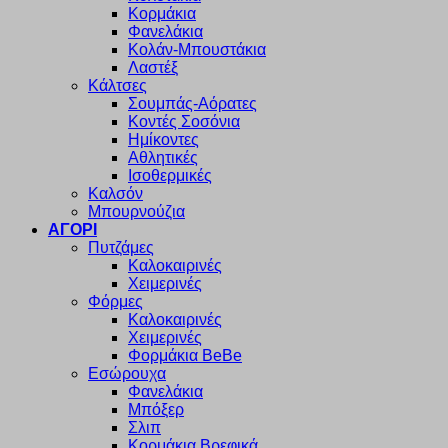
Κορμάκια
Φανελάκια
Κολάν-Μπουστάκια
Λαστέξ
Κάλτσες
Σουμπάς-Αόρατες
Κοντές Σοσόνια
Ημίκοντες
Αθλητικές
Ισοθερμικές
Καλσόν
Μπουρνούζια
ΑΓΟΡΙ
Πυτζάμες
Καλοκαιρινές
Χειμερινές
Φόρμες
Καλοκαιρινές
Χειμερινές
Φορμάκια BeBe
Εσώρουχα
Φανελάκια
Μπόξερ
Σλιπ
Κορμάκια Βρεφικά