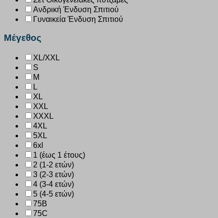
Ανδρική Ένδυση Σπιτιού
Γυναικεία Ένδυση Σπιτιού
Μέγεθος
XL/XXL
S
M
L
XL
XXL
XXXL
4XL
5XL
6xl
1 (έως 1 έτους)
2 (1-2 ετών)
3 (2-3 ετών)
4 (3-4 ετών)
5 (4-5 ετών)
75B
75C