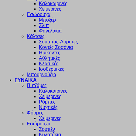
Καλοκαιρινές
Χειμερινές
Εσώρουχα
Μποξέρ
Σλιπ
Φανελάκια
Κάλτσες
Σουμπάς-Αόρατες
Κοντές Σοσόνια
Ημίκοντες
Αθλητικές
Κλασικές
Ισοθερμικές
Μπουρνούζια
ΓΥΝΑΙΚΑ
Πυτζάμες
Καλοκαιρινές
Χειμερινές
Ρόμπες
Νυχτικές
Φόρμες
Χειμερινές
Εσώρουχα
Σουτιέν
Κυλοτάκια