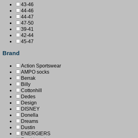
43-46
44-46
44-47
47-50
39-41
42-44
45-47
Brand
Action Sportswear
AMPO socks
Berrak
Billy
Cottonhill
Dedes
Design
DISNEY
Donella
Dreams
Dustin
ENERGIERS