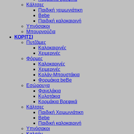
Κάλτσες
Παιδική χειμωνιάτικη
Bebe
Παιδική καλοκαιρινή
Υπνόσακοι
Μπουρνούζια
ΚΟΡΙΤΣΙ
Πυτζάμες
Καλοκαιρινές
Χειμερινές
Φόρμες
Καλοκαρινές
Χειμερινές
Κολάν-Μπουστάκια
Φορμάκια beBe
Εσώρουχα
Φανελάκια
Κυλοτάκια
Κορμάκια Βρεφικά
Κάλτσες
Παιδική Χειμωνιάτικη
Bebe
Παιδική καλοκαιρινή
Υπνόσακοι
Καλσόν