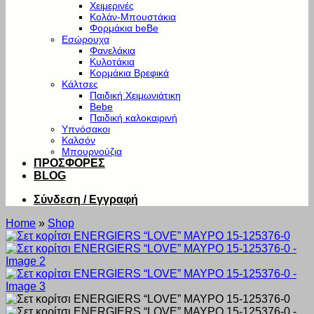
Χειμερινές
Κολάν-Μπουστάκια
Φορμάκια beBe
Εσώρουχα
Φανελάκια
Κυλοτάκια
Κορμάκια Βρεφικά
Κάλτσες
Παιδική Χειμωνιάτικη
Bebe
Παιδική καλοκαιρινή
Υπνόσακοι
Καλσόν
Μπουρνούζια
ΠΡΟΣΦΟΡΕΣ
BLOG
Σύνδεση / Εγγραφή
Home
»
Shop