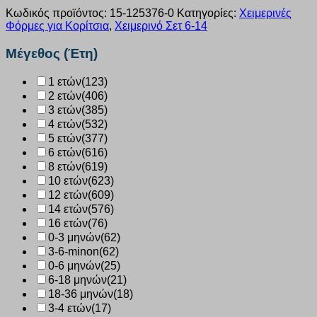
Κωδικός προϊόντος:
15-125376-0
Κατηγορίες:
Χειμερινές
Φόρμες για Κορίτσια
,
Χειμερινό Σετ 6-14
Μέγεθος (Έτη)
1 ετών
(123)
2 ετών
(406)
3 ετών
(385)
4 ετών
(532)
5 ετών
(377)
6 ετών
(616)
8 ετών
(619)
10 ετών
(623)
12 ετών
(609)
14 ετών
(576)
16 ετών
(76)
0-3 μηνών
(62)
3-6-minon
(62)
0-6 μηνών
(25)
6-18 μηνών
(21)
18-36 μηνών
(18)
3-4 ετών
(17)