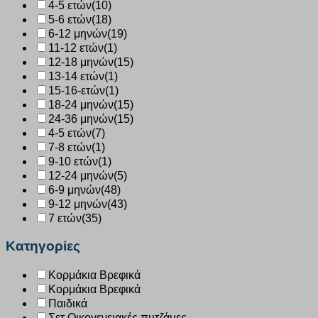
4-5 ετών
(10)
5-6 ετών
(18)
6-12 μηνών
(19)
11-12 ετών
(1)
12-18 μηνών
(15)
13-14 ετών
(1)
15-16-ετών
(1)
18-24 μηνών
(15)
24-36 μηνών
(15)
4-5 ετών
(7)
7-8 ετών
(1)
9-10 ετών
(1)
12-24 μηνών
(5)
6-9 μηνών
(48)
9-12 μηνών
(43)
7 ετών
(35)
Κατηγορίες
Κορμάκια Βρεφικά
Κορμάκια Βρεφικά
Παιδικά
Σετ Οικογενειακές πυτζάμες