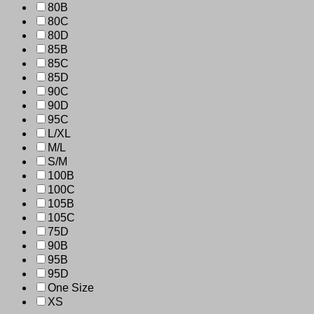
80B
80C
80D
85B
85C
85D
90C
90D
95C
L/XL
M/L
S/M
100B
100C
105B
105C
75D
90B
95B
95D
One Size
XS