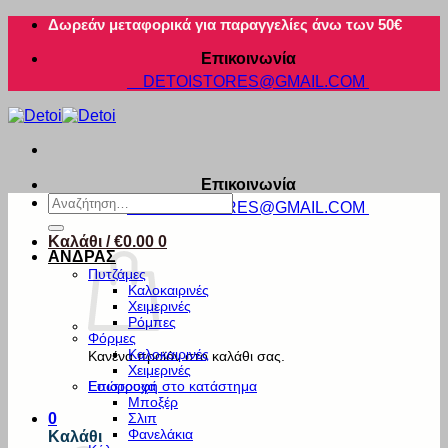
Μετάβαση
Δωρεάν μεταφορικά για παραγγελίες άνω των 50€
στο
Επικοινωνία
περιεχόμενο
DETOISTORES@GMAIL.COM
Επικοινωνία
Αναζήτηση
DETOISTORES@GMAIL.COM
για:
Καλάθι /
€
0.00
0
ΑΝΔΡΑΣ
Πυτζάμες
Καλοκαιρινές
Χειμερινές
Ρόμπες
Φόρμες
Καλοκαιρινές
Κανένα προϊόν στο καλάθι σας.
Χειμερινές
Εσώρουχα
Επιστροφή στο κατάστημα
Μποξέρ
Σλιπ
0
Φανελάκια
Καλάθι