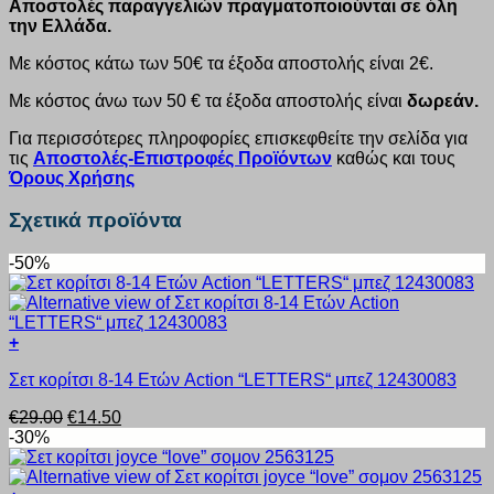
Αποστολές παραγγελιών πραγματοποιούνται σε όλη
την Ελλάδα.
Με κόστος κάτω των 50€ τα έξοδα αποστολής είναι 2€.
Με κόστος άνω των 50 € τα έξοδα αποστολής είναι
δωρεάν.
Για περισσότερες πληροφορίες επισκεφθείτε την σελίδα για
τις
Αποστολές-Επιστροφές Προϊόντων
καθώς και τους
Όρους Χρήσης
Σχετικά προϊόντα
-50%
+
Αυτό
Σετ κορίτσι 8-14 Ετών Action “LETTERS“ μπεζ 12430083
το
προϊόν
Original
Η
€
29.00
€
14.50
έχει
price
τρέχουσα
-30%
πολλαπλές
was:
τιμή
παραλλαγές.
€29.00.
είναι:
Οι