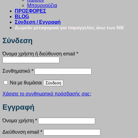
Μπουρνούζια
ΠΡΟΣΦΟΡΕΣ
BLOG
Σύνδεση / Εγγραφή
Δωρεάν μεταφορικά για παραγγελίες άνω των 50€
Σύνδεση
Απαιτείται
Όνομα χρήστη ή διεύθυνση email
*
Απαιτείται
Συνθηματικό
*
Να με θυμάσαι
Σύνδεση
Χάσατε το συνθηματικό πρόσβασής σας;
Εγγραφή
Απαιτείται
Όνομα χρήστη
*
Απαιτείται
Διεύθυνση email
*