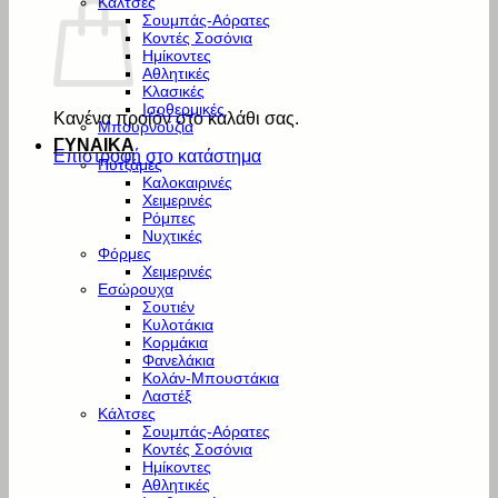
Κάλτσες
Σουμπάς-Αόρατες
Κοντές Σοσόνια
Ημίκοντες
Αθλητικές
Κλασικές
Ισοθερμικές
Κανένα προϊόν στο καλάθι σας.
Μπουρνούζια
ΓΥΝΑΙΚΑ
Επιστροφή στο κατάστημα
Πυτζάμες
Καλοκαιρινές
Χειμερινές
Ρόμπες
Νυχτικές
Φόρμες
Χειμερινές
Εσώρουχα
Σουτιέν
Κυλοτάκια
Κορμάκια
Φανελάκια
Κολάν-Μπουστάκια
Λαστέξ
Κάλτσες
Σουμπάς-Αόρατες
Κοντές Σοσόνια
Ημίκοντες
Αθλητικές