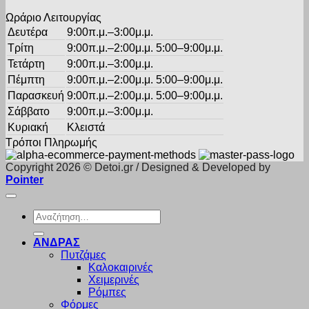
προϊόντος
Ωράριο Λειτουργίας
Δευτέρα
9:00π.μ.–3:00μ.μ.
Τρίτη
9:00π.μ.–2:00μ.μ. 5:00–9:00μ.μ.
Τετάρτη
9:00π.μ.–3:00μ.μ.
Πέμπτη
9:00π.μ.–2:00μ.μ. 5:00–9:00μ.μ.
Παρασκευή
9:00π.μ.–2:00μ.μ. 5:00–9:00μ.μ.
Σάββατο
9:00π.μ.–3:00μ.μ.
Κυριακή
Κλειστά
Τρόποι Πληρωμής
Copyright 2026 © Detoi.gr / Designed & Developed by
Pointer
Αναζήτηση
για:
ΑΝΔΡΑΣ
Πυτζάμες
Καλοκαιρινές
Χειμερινές
Ρόμπες
Φόρμες