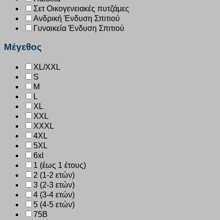
Σετ Οικογενειακές πυτζάμες
Ανδρική Ένδυση Σπιτιού
Γυναικεία Ένδυση Σπιτιού
Μέγεθος
XL/XXL
S
M
L
XL
XXL
XXXL
4XL
5XL
6xl
1 (έως 1 έτους)
2 (1-2 ετών)
3 (2-3 ετών)
4 (3-4 ετών)
5 (4-5 ετών)
75B