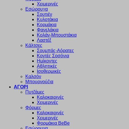
Χειμερινές
Εσώρουχα
Σουτιέν
Κυλοτάκια
Κορμάκια
Φανελάκια
Κολάν-Μπουστάκια
Λαστέξ
Κάλτσες
Σουμπάς-Αόρατες
Κοντές Σοσόνια
Ημίκοντες
Αθλητικές
Ισοθερμικές
Καλσόν
Μπουρνούζια
ΑΓΟΡΙ
Πυτζάμες
Καλοκαιρινές
Χειμερινές
Φόρμες
Καλοκαιρινές
Χειμερινές
Φορμάκια BeBe
Εσώρουχα