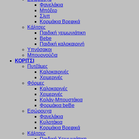
Φανελάκια
Μπόξερ
Σλιπ
Κορμάκια Βρεφικά
Κάλτσες
Παιδική χειμωνιάτικη
Bebe
Παιδική καλοκαιρινή
Υπνόσακοι
Μπουρνούζια
ΚΟΡΙΤΣΙ
Πυτζάμες
Καλοκαιρινές
Χειμερινές
Φόρμες
Καλοκαρινές
Χειμερινές
Κολάν-Μπουστάκια
Φορμάκια beBe
Εσώρουχα
Φανελάκια
Κυλοτάκια
Κορμάκια Βρεφικά
Κάλτσες
Παιδική Χειμωνιάτικη