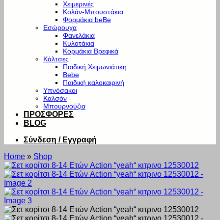
Χειμερινές
Κολάν-Μπουστάκια
Φορμάκια beBe
Εσώρουχα
Φανελάκια
Κυλοτάκια
Κορμάκια Βρεφικά
Κάλτσες
Παιδική Χειμωνιάτικη
Bebe
Παιδική καλοκαιρινή
Υπνόσακοι
Καλσόν
Μπουρνούζια
ΠΡΟΣΦΟΡΕΣ
BLOG
Σύνδεση / Εγγραφή
Home
»
Shop