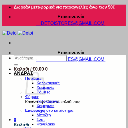
Μετάβαση
Δωρεάν μεταφορικά για παραγγελίες άνω των 50€
στο
Επικοινωνία
περιεχόμενο
DETOISTORES@GMAIL.COM
Επικοινωνία
Αναζήτηση
DETOISTORES@GMAIL.COM
για:
Καλάθι /
€
0.00
0
ΑΝΔΡΑΣ
Πυτζάμες
Καλοκαιρινές
Χειμερινές
Ρόμπες
Φόρμες
Καλοκαιρινές
Κανένα προϊόν στο καλάθι σας.
Χειμερινές
Εσώρουχα
Επιστροφή στο κατάστημα
Μποξέρ
Σλιπ
0
Φανελάκια
Καλάθι