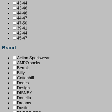
43-44
43-46
44-46
44-47
47-50
39-41
42-44
45-47
Brand
Action Sportswear
AMPO socks
Berrak
Billy
Cottonhill
Dedes
Design
DISNEY
Donella
Dreams
Dustin