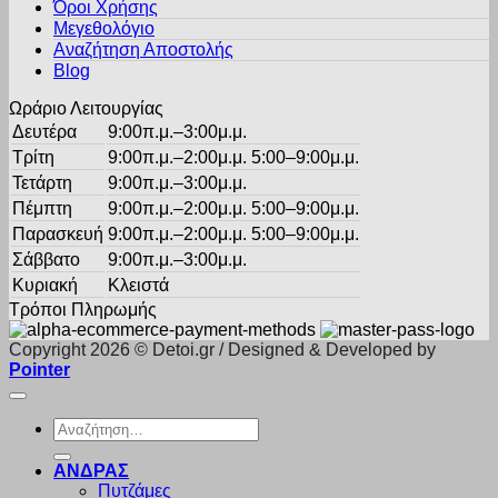
Όροι Χρήσης
επιλεγούν
στη
Μεγεθολόγιο
σελίδα
Αναζήτηση Αποστολής
του
Blog
προϊόντος
Ωράριο Λειτουργίας
Δευτέρα
9:00π.μ.–3:00μ.μ.
Τρίτη
9:00π.μ.–2:00μ.μ. 5:00–9:00μ.μ.
Τετάρτη
9:00π.μ.–3:00μ.μ.
Πέμπτη
9:00π.μ.–2:00μ.μ. 5:00–9:00μ.μ.
Παρασκευή
9:00π.μ.–2:00μ.μ. 5:00–9:00μ.μ.
Σάββατο
9:00π.μ.–3:00μ.μ.
Κυριακή
Κλειστά
Τρόποι Πληρωμής
Copyright 2026 © Detoi.gr / Designed & Developed by
Pointer
Αναζήτηση
για:
ΑΝΔΡΑΣ
Πυτζάμες