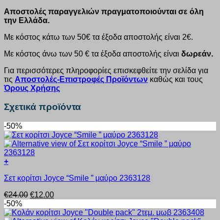
Αποστολές παραγγελιών πραγματοποιούνται σε όλη
την Ελλάδα.
Με κόστος κάτω των 50€ τα έξοδα αποστολής είναι 2€.
Με κόστος άνω των 50 € τα έξοδα αποστολής είναι
δωρεάν.
Για περισσότερες πληροφορίες επισκεφθείτε την σελίδα για
τις
Αποστολές-Επιστροφές Προϊόντων
καθώς και τους
Όρους Χρήσης
Σχετικά προϊόντα
-50%
+
Αυτό
Σετ κορίτσι Joyce “Smile ” μαύρο 2363128
το
προϊόν
Original
Η
€
24.00
€
12.00
έχει
price
τρέχουσα
-50%
πολλαπλές
was:
τιμή
παραλλαγές.