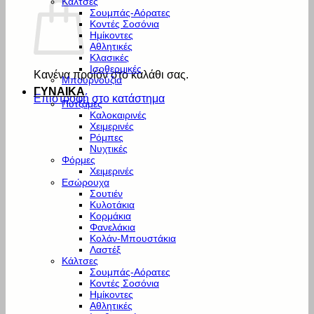
Κάλτσες
Σουμπάς-Αόρατες
Κοντές Σοσόνια
Ημίκοντες
Αθλητικές
Κλασικές
Ισοθερμικές
Κανένα προϊόν στο καλάθι σας.
Μπουρνούζια
ΓΥΝΑΙΚΑ
Επιστροφή στο κατάστημα
Πυτζάμες
Καλοκαιρινές
Χειμερινές
Ρόμπες
Νυχτικές
Φόρμες
Χειμερινές
Εσώρουχα
Σουτιέν
Κυλοτάκια
Κορμάκια
Φανελάκια
Κολάν-Μπουστάκια
Λαστέξ
Κάλτσες
Σουμπάς-Αόρατες
Κοντές Σοσόνια
Ημίκοντες
Αθλητικές