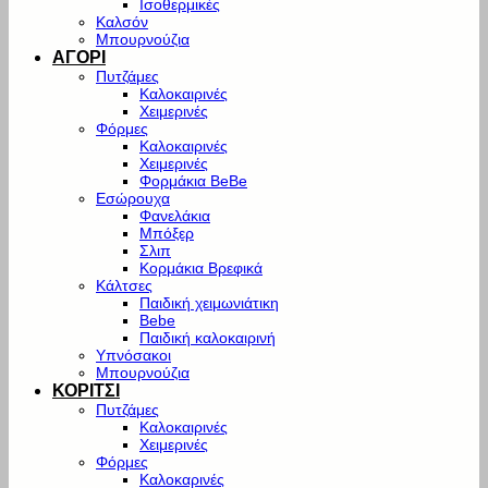
Ισοθερμικές
Καλσόν
Μπουρνούζια
ΑΓΟΡΙ
Πυτζάμες
Καλοκαιρινές
Χειμερινές
Φόρμες
Καλοκαιρινές
Χειμερινές
Φορμάκια BeBe
Εσώρουχα
Φανελάκια
Μπόξερ
Σλιπ
Κορμάκια Βρεφικά
Κάλτσες
Παιδική χειμωνιάτικη
Bebe
Παιδική καλοκαιρινή
Υπνόσακοι
Μπουρνούζια
ΚΟΡΙΤΣΙ
Πυτζάμες
Καλοκαιρινές
Χειμερινές
Φόρμες
Καλοκαρινές