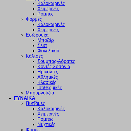
Καλοκαιρινές
Χειμερινές
Ρόμπες
Φόρμες
Καλοκαιρινές
Χειμερινές
Εσώρουχα
Μποξέρ
Σλιπ
Φανελάκια
Κάλτσες
Σουμπάς-Αόρατες
Κοντές Σοσόνια
Ημίκοντες
Αθλητικές
Κλασικές
Ισοθερμικές
Μπουρνούζια
ΓΥΝΑΙΚΑ
Πυτζάμες
Καλοκαιρινές
Χειμερινές
Ρόμπες
Νυχτικές
Φόρμες