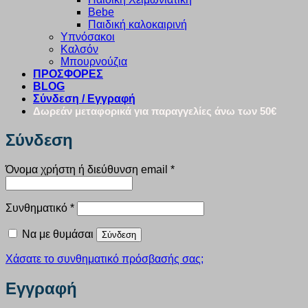
Bebe
Παιδική καλοκαιρινή
Υπνόσακοι
Καλσόν
Μπουρνούζια
ΠΡΟΣΦΟΡΕΣ
BLOG
Σύνδεση / Εγγραφή
Δωρεάν μεταφορικά για παραγγελίες άνω των 50€
Σύνδεση
Απαιτείται
Όνομα χρήστη ή διεύθυνση email
*
Απαιτείται
Συνθηματικό
*
Να με θυμάσαι
Σύνδεση
Χάσατε το συνθηματικό πρόσβασής σας;
Εγγραφή