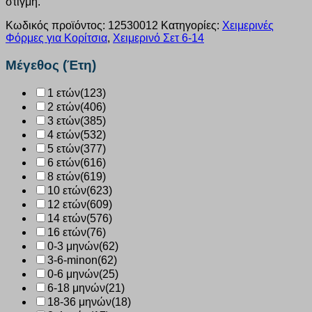
στιγμή.
Κωδικός προϊόντος:
12530012
Κατηγορίες:
Χειμερινές
Φόρμες για Κορίτσια
,
Χειμερινό Σετ 6-14
Μέγεθος (Έτη)
1 ετών
(123)
2 ετών
(406)
3 ετών
(385)
4 ετών
(532)
5 ετών
(377)
6 ετών
(616)
8 ετών
(619)
10 ετών
(623)
12 ετών
(609)
14 ετών
(576)
16 ετών
(76)
0-3 μηνών
(62)
3-6-minon
(62)
0-6 μηνών
(25)
6-18 μηνών
(21)
18-36 μηνών
(18)