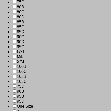
75C
80B
80C
80D
85B
85C
85D
90C
90D
95C
L/XL
M/L
S/M
100B
100C
105B
105C
75D
90B
95B
95D
One Size