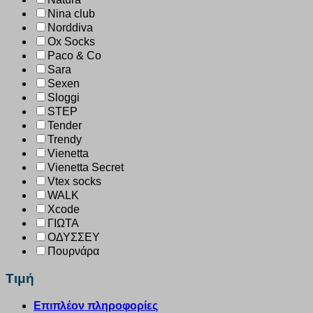
Nina club
Norddiva
Ox Socks
Paco & Co
Sara
Sexen
Sloggi
STEP
Tender
Trendy
Vienetta
Vienetta Secret
Vtex socks
WALK
Xcode
ΓΙΩΤΑ
ΟΔΥΣΣΕΥ
Πουρνάρα
Τιμή
Επιπλέον πληροφορίες