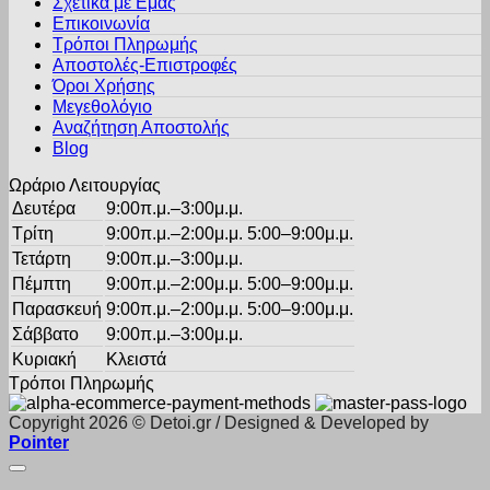
Σχετικά με Εμάς
€23.00.
είναι:
Οι
προϊόντος
Επικοινωνία
€10.35.
επιλογές
Τρόποι Πληρωμής
μπορούν
Αποστολές-Επιστροφές
να
Όροι Χρήσης
επιλεγούν
στη
Μεγεθολόγιο
σελίδα
Αναζήτηση Αποστολής
του
Blog
προϊόντος
Ωράριο Λειτουργίας
Δευτέρα
9:00π.μ.–3:00μ.μ.
Τρίτη
9:00π.μ.–2:00μ.μ. 5:00–9:00μ.μ.
Τετάρτη
9:00π.μ.–3:00μ.μ.
Πέμπτη
9:00π.μ.–2:00μ.μ. 5:00–9:00μ.μ.
Παρασκευή
9:00π.μ.–2:00μ.μ. 5:00–9:00μ.μ.
Σάββατο
9:00π.μ.–3:00μ.μ.
Κυριακή
Κλειστά
Τρόποι Πληρωμής
Copyright 2026 © Detoi.gr / Designed & Developed by
Pointer