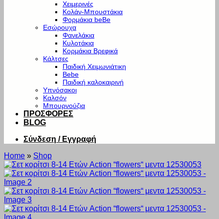
Χειμερινές
Κολάν-Μπουστάκια
Φορμάκια beBe
Εσώρουχα
Φανελάκια
Κυλοτάκια
Κορμάκια Βρεφικά
Κάλτσες
Παιδική Χειμωνιάτικη
Bebe
Παιδική καλοκαιρινή
Υπνόσακοι
Καλσόν
Μπουρνούζια
ΠΡΟΣΦΟΡΕΣ
BLOG
Σύνδεση / Εγγραφή
Home
»
Shop