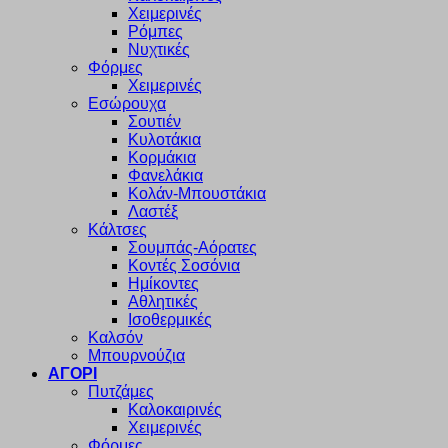
Χειμερινές
Ρόμπες
Νυχτικές
Φόρμες
Χειμερινές
Εσώρουχα
Σουτιέν
Κυλοτάκια
Κορμάκια
Φανελάκια
Κολάν-Μπουστάκια
Λαστέξ
Κάλτσες
Σουμπάς-Αόρατες
Κοντές Σοσόνια
Ημίκοντες
Αθλητικές
Ισοθερμικές
Καλσόν
Μπουρνούζια
ΑΓΟΡΙ
Πυτζάμες
Καλοκαιρινές
Χειμερινές
Φόρμες