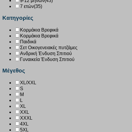
9-12 μηνών
(43)
7 ετών
(35)
Κατηγορίες
Κορμάκια Βρεφικά
Κορμάκια Βρεφικά
Παιδικά
Σετ Οικογενειακές πυτζάμες
Ανδρική Ένδυση Σπιτιού
Γυναικεία Ένδυση Σπιτιού
Μέγεθος
XL/XXL
S
M
L
XL
XXL
XXXL
4XL
5XL