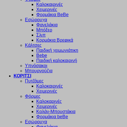
Καλοκαιρινές
Χειμερινές
Φορμάκια BeBe
Εσώρουχα
Φανελάκια
Μπόξερ
Σλιπ
Κορμάκια Βρεφικά
Κάλτσες
Παιδική χειμωνιάτικη
Bebe
Παιδική καλοκαιρινή
Υπνόσακοι
Μπουρνούζια
ΚΟΡΙΤΣΙ
Πυτζάμες
Καλοκαιρινές
Χειμερινές
Φόρμες
Καλοκαρινές
Χειμερινές
Κολάν-Μπουστάκια
Φορμάκια beBe
Εσώρουχα
Φανελάκια