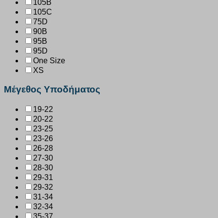
105B
105C
75D
90B
95B
95D
One Size
XS
Μέγεθος Υποδήματος
19-22
20-22
23-25
23-26
26-28
27-30
28-30
29-31
29-32
31-34
32-34
35-37