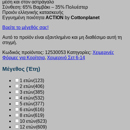
μέση και στον αστράγαλο
Σύνθεση: 65% Βαμβάκι – 35% Πολυέστερ
Προιόν ελληνικής κατασκευής
Εγγυημένη ποιότητα
ACTION
by
Cottonplanet
Βρείτε το μέγεθός σας!
Αυτό το προϊόν είναι εξαντλημένο και μη διαθέσιμο αυτή τη
στιγμή.
Κωδικός προϊόντος:
12530053
Κατηγορίες:
Χειμερινές
Φόρμες για Κορίτσια
,
Χειμερινό Σετ 6-14
Μέγεθος (Έτη)
1 ετών
(123)
2 ετών
(406)
3 ετών
(385)
4 ετών
(532)
5 ετών
(377)
6 ετών
(616)
8 ετών
(619)
10 ετών
(623)
12 ετών
(609)