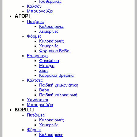
Ισοθερμικές
Καλσόν
Μπουρνούζια
ΑΓΟΡΙ
Πυτζάμες
Καλοκαιρινές
Χειμερινές
Φόρμες
Καλοκαιρινές
Χειμερινές
Φορμάκια BeBe
Εσώρουχα
Φανελάκια
Μπόξερ
Σλιπ
Κορμάκια Βρεφικά
Κάλτσες
Παιδική χειμωνιάτικη
Bebe
Παιδική καλοκαιρινή
Υπνόσακοι
Μπουρνούζια
ΚΟΡΙΤΣΙ
Πυτζάμες
Καλοκαιρινές
Χειμερινές
Φόρμες
Καλοκαρινές