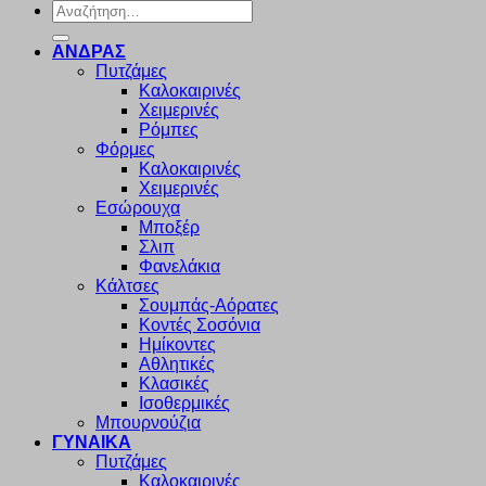
Αναζήτηση
για:
ΑΝΔΡΑΣ
Πυτζάμες
Καλοκαιρινές
Χειμερινές
Ρόμπες
Φόρμες
Καλοκαιρινές
Χειμερινές
Εσώρουχα
Μποξέρ
Σλιπ
Φανελάκια
Κάλτσες
Σουμπάς-Αόρατες
Κοντές Σοσόνια
Ημίκοντες
Αθλητικές
Κλασικές
Ισοθερμικές
Μπουρνούζια
ΓΥΝΑΙΚΑ
Πυτζάμες
Καλοκαιρινές