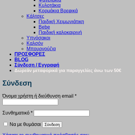
Κυλοτάκια
Κορμάκια Βρεφικά
Κάλτσες
Παιδική Χειμωνιάτικη
Bebe
Παιδική καλοκαιρινή
Υπνόσακοι
Καλσόν
Μπουρνούζια
ΠΡΟΣΦΟΡΕΣ
BLOG
Σύνδεση / Εγγραφή
Δωρεάν μεταφορικά για παραγγελίες άνω των 50€
Σύνδεση
Απαιτείται
Όνομα χρήστη ή διεύθυνση email
*
Απαιτείται
Συνθηματικό
*
Να με θυμάσαι
Σύνδεση