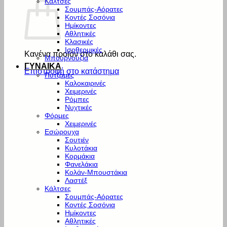
Κάλτσες
Σουμπάς-Αόρατες
Κοντές Σοσόνια
Ημίκοντες
Αθλητικές
Κλασικές
Ισοθερμικές
Κανένα προϊόν στο καλάθι σας.
Μπουρνούζια
ΓΥΝΑΙΚΑ
Επιστροφή στο κατάστημα
Πυτζάμες
Καλοκαιρινές
Χειμερινές
Ρόμπες
Νυχτικές
Φόρμες
Χειμερινές
Εσώρουχα
Σουτιέν
Κυλοτάκια
Κορμάκια
Φανελάκια
Κολάν-Μπουστάκια
Λαστέξ
Κάλτσες
Σουμπάς-Αόρατες
Κοντές Σοσόνια
Ημίκοντες
Αθλητικές