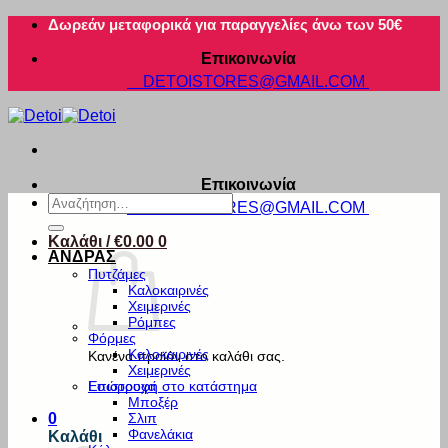
Μετάβαση
Δωρεάν μεταφορικά για παραγγελίες άνω των 50€
στο
Επικοινωνία
περιεχόμενο
DETOISTORES@GMAIL.COM
Επικοινωνία
Αναζήτηση
DETOISTORES@GMAIL.COM
για:
Καλάθι /
€
0.00
0
ΑΝΔΡΑΣ
Πυτζάμες
Καλοκαιρινές
Χειμερινές
Ρόμπες
Φόρμες
Καλοκαιρινές
Κανένα προϊόν στο καλάθι σας.
Χειμερινές
Εσώρουχα
Επιστροφή στο κατάστημα
Μποξέρ
Σλιπ
0
Φανελάκια
Καλάθι