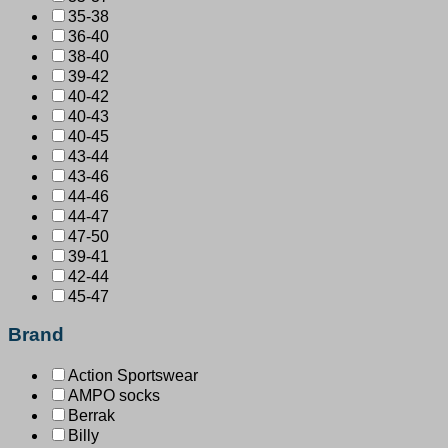
35-38
36-40
38-40
39-42
40-42
40-43
40-45
43-44
43-46
44-46
44-47
47-50
39-41
42-44
45-47
Brand
Action Sportswear
AMPO socks
Berrak
Billy