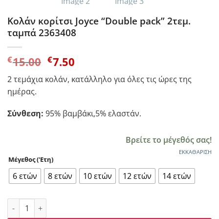
Κολάν κορίτσι Joyce “Double pack” 2τεμ.
ταμπά 2363408
Original
Η
€
€
15.00
7.50
price
τρέχουσα
2 τεμάχια κολάν, κατάλληλο για όλες τις ώρες της
was:
τιμή
ημέρας.
€15.00.
είναι:
€7.50.
Σύνθεση:
95% βαμβάκι,5% ελαστάν.
Βρείτε το μέγεθός σας!
ΕΚΚΑΘΆΡΙΣΗ
Μέγεθος ('Ετη)
6 ετών
8 ετών
10 ετών
12 ετών
14 ετών
Κολάν κορίτσι Joyce "Double pack" 2τεμ. ταμπά 2363408 πο