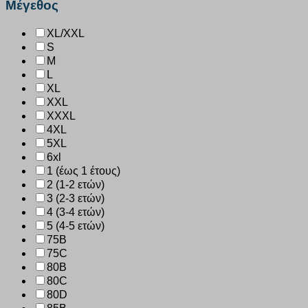
Μέγεθος
XL/XXL
S
M
L
XL
XXL
XXXL
4XL
5XL
6xl
1 (έως 1 έτους)
2 (1-2 ετών)
3 (2-3 ετών)
4 (3-4 ετών)
5 (4-5 ετών)
75B
75C
80B
80C
80D