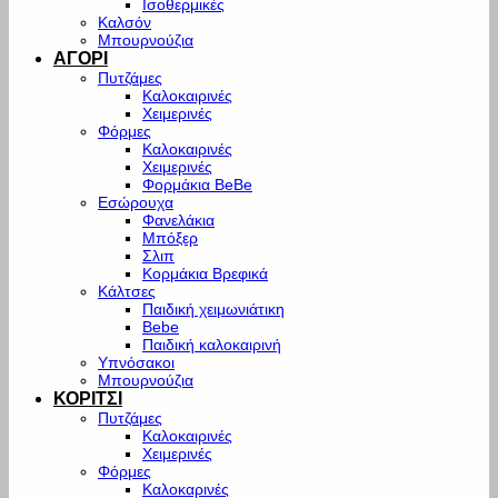
Ισοθερμικές
Καλσόν
Μπουρνούζια
ΑΓΟΡΙ
Πυτζάμες
Καλοκαιρινές
Χειμερινές
Φόρμες
Καλοκαιρινές
Χειμερινές
Φορμάκια BeBe
Εσώρουχα
Φανελάκια
Μπόξερ
Σλιπ
Κορμάκια Βρεφικά
Κάλτσες
Παιδική χειμωνιάτικη
Bebe
Παιδική καλοκαιρινή
Υπνόσακοι
Μπουρνούζια
ΚΟΡΙΤΣΙ
Πυτζάμες
Καλοκαιρινές
Χειμερινές
Φόρμες
Καλοκαρινές