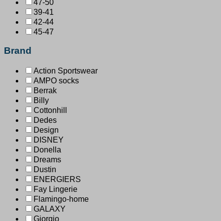
47-50
39-41
42-44
45-47
Brand
Action Sportswear
AMPO socks
Berrak
Billy
Cottonhill
Dedes
Design
DISNEY
Donella
Dreams
Dustin
ENERGIERS
Fay Lingerie
Flamingo-home
GALAXY
Giorgio