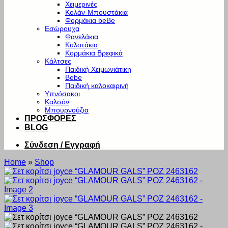
Χειμερινές
Κολάν-Μπουστάκια
Φορμάκια beBe
Εσώρουχα
Φανελάκια
Κυλοτάκια
Κορμάκια Βρεφικά
Κάλτσες
Παιδική Χειμωνιάτικη
Bebe
Παιδική καλοκαιρινή
Υπνόσακοι
Καλσόν
Μπουρνούζια
ΠΡΟΣΦΟΡΕΣ
BLOG
Σύνδεση / Εγγραφή
Home
»
Shop