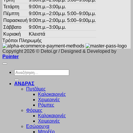
Τετάρτη
9:00π.μ.–3:00μ.μ.
Πέμπτη
9:00π.μ.–2:00μ.μ. 5:00–9:00μ.μ.
Παρασκευή
9:00π.μ.–2:00μ.μ. 5:00–9:00μ.μ.
Σάββατο
9:00π.μ.–3:00μ.μ.
Κυριακή
Κλειστά
Τρόποι Πληρωμής
Copyright 2026 © Detoi.gr / Designed & Developed by
Pointer
Αναζήτηση
για:
ΑΝΔΡΑΣ
Πυτζάμες
Καλοκαιρινές
Χειμερινές
Ρόμπες
Φόρμες
Καλοκαιρινές
Χειμερινές
Εσώρουχα
Μποξέρ