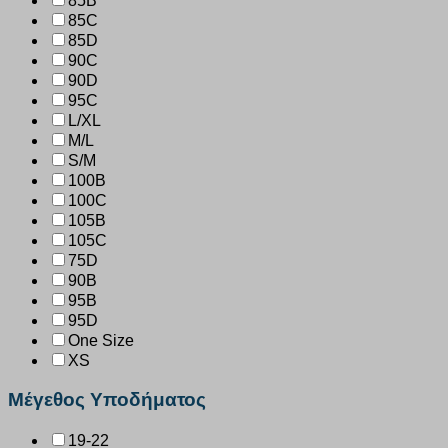
85B
85C
85D
90C
90D
95C
L/XL
M/L
S/M
100B
100C
105B
105C
75D
90B
95B
95D
One Size
XS
Μέγεθος Υποδήματος
19-22