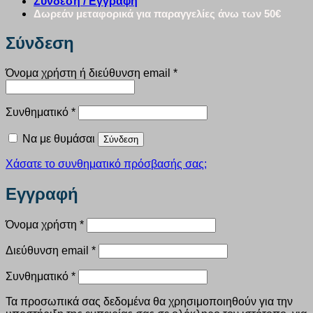
Σύνδεση / Εγγραφή
Δωρεάν μεταφορικά για παραγγελίες άνω των 50€
Σύνδεση
Απαιτείται
Όνομα χρήστη ή διεύθυνση email
*
Απαιτείται
Συνθηματικό
*
Να με θυμάσαι
Σύνδεση
Χάσατε το συνθηματικό πρόσβασής σας;
Εγγραφή
Απαιτείται
Όνομα χρήστη
*
Απαιτείται
Διεύθυνση email
*
Απαιτείται
Συνθηματικό
*
Τα προσωπικά σας δεδομένα θα χρησιμοποιηθούν για την