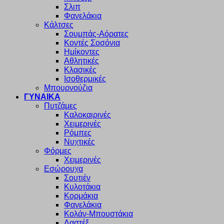
Σλιπ
Φανελάκια
Κάλτσες
Σουμπάς-Αόρατες
Κοντές Σοσόνια
Ημίκοντες
Αθλητικές
Κλασικές
Ισοθερμικές
Μπουρνούζια
ΓΥΝΑΙΚΑ
Πυτζάμες
Καλοκαιρινές
Χειμερινές
Ρόμπες
Νυχτικές
Φόρμες
Χειμερινές
Εσώρουχα
Σουτιέν
Κυλοτάκια
Κορμάκια
Φανελάκια
Κολάν-Μπουστάκια
Λαστέξ