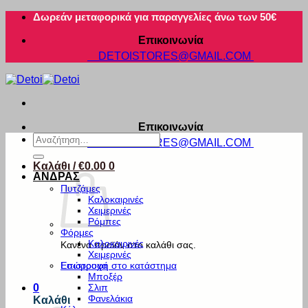
Μετάβαση
Δωρεάν μεταφορικά για παραγγελίες άνω των 50€
στο
Επικοινωνία
περιεχόμενο
DETOISTORES@GMAIL.COM
Επικοινωνία
Αναζήτηση
DETOISTORES@GMAIL.COM
για:
Καλάθι /
€
0.00
0
ΑΝΔΡΑΣ
Πυτζάμες
Καλοκαιρινές
Χειμερινές
Ρόμπες
Φόρμες
Καλοκαιρινές
Κανένα προϊόν στο καλάθι σας.
Χειμερινές
Εσώρουχα
Επιστροφή στο κατάστημα
Μποξέρ
Σλιπ
0
Φανελάκια
Καλάθι