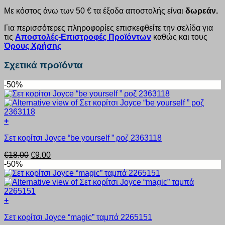
Με κόστος άνω των 50 € τα έξοδα αποστολής είναι
δωρεάν.
Για περισσότερες πληροφορίες επισκεφθείτε την σελίδα για
τις
Αποστολές-Επιστροφές Προϊόντων
καθώς και τους
Όρους Χρήσης
Σχετικά προϊόντα
-50%
+
Αυτό
Σετ κορίτσι Joyce “be yourself ” ροζ 2363118
το
προϊόν
Original
Η
€
18.00
€
9.00
έχει
price
τρέχουσα
-50%
πολλαπλές
was:
τιμή
παραλλαγές.
€18.00.
είναι:
Οι
€9.00.
επιλογές
+
μπορούν
Αυτό
να
Σετ κορίτσι Joyce “magic” ταμπά 2265151
το
επιλεγούν