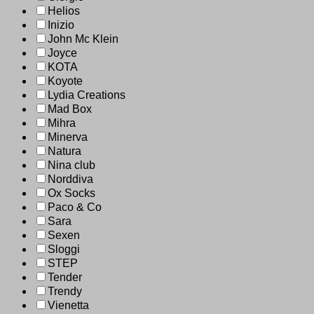
Helios
Inizio
John Mc Klein
Joyce
KOTA
Koyote
Lydia Creations
Mad Box
Mihra
Minerva
Natura
Nina club
Norddiva
Ox Socks
Paco & Co
Sara
Sexen
Sloggi
STEP
Tender
Trendy
Vienetta