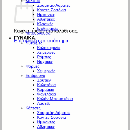
Κάλτσες
Σουμπάς-Αόρατες
Κοντές Σοσόνια
Ημίκοντες
Αθλητικές
Κλασικές
Ισοθερμικές
Κανένα προϊόν στο καλάθι σας.
Μπουρνούζια
ΓΥΝΑΙΚΑ
Επιστροφή στο κατάστημα
Πυτζάμες
Καλοκαιρινές
Χειμερινές
Ρόμπες
Νυχτικές
Φόρμες
Χειμερινές
Εσώρουχα
Σουτιέν
Κυλοτάκια
Κορμάκια
Φανελάκια
Κολάν-Μπουστάκια
Λαστέξ
Κάλτσες
Σουμπάς-Αόρατες
Κοντές Σοσόνια
Ημίκοντες
Αθλητικές