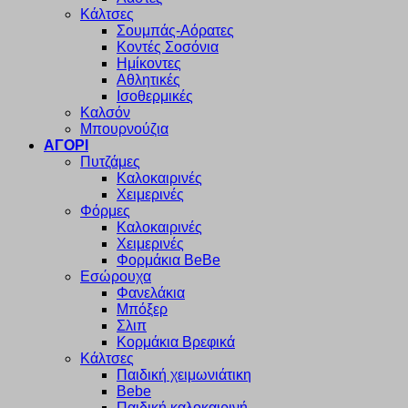
Κάλτσες
Σουμπάς-Αόρατες
Κοντές Σοσόνια
Ημίκοντες
Αθλητικές
Ισοθερμικές
Καλσόν
Μπουρνούζια
ΑΓΟΡΙ
Πυτζάμες
Καλοκαιρινές
Χειμερινές
Φόρμες
Καλοκαιρινές
Χειμερινές
Φορμάκια BeBe
Εσώρουχα
Φανελάκια
Μπόξερ
Σλιπ
Κορμάκια Βρεφικά
Κάλτσες
Παιδική χειμωνιάτικη
Bebe
Παιδική καλοκαιρινή