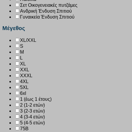
Σετ Οικογενειακές πυτζάμες
Ανδρική Ένδυση Σπιτιού
Γυναικεία Ένδυση Σπιτιού
Μέγεθος
XL/XXL
S
M
L
XL
XXL
XXXL
4XL
5XL
6xl
1 (έως 1 έτους)
2 (1-2 ετών)
3 (2-3 ετών)
4 (3-4 ετών)
5 (4-5 ετών)
75B