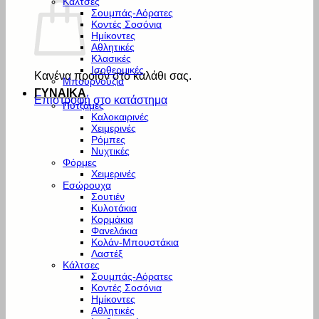
Κάλτσες
Σουμπάς-Αόρατες
Κοντές Σοσόνια
Ημίκοντες
Αθλητικές
Κλασικές
Ισοθερμικές
Κανένα προϊόν στο καλάθι σας.
Μπουρνούζια
ΓΥΝΑΙΚΑ
Επιστροφή στο κατάστημα
Πυτζάμες
Καλοκαιρινές
Χειμερινές
Ρόμπες
Νυχτικές
Φόρμες
Χειμερινές
Εσώρουχα
Σουτιέν
Κυλοτάκια
Κορμάκια
Φανελάκια
Κολάν-Μπουστάκια
Λαστέξ
Κάλτσες
Σουμπάς-Αόρατες
Κοντές Σοσόνια
Ημίκοντες
Αθλητικές