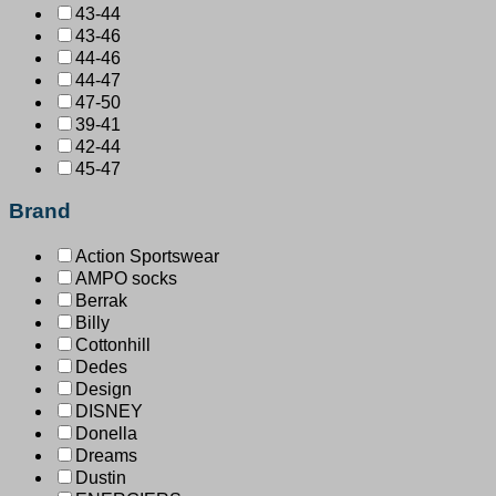
43-44
43-46
44-46
44-47
47-50
39-41
42-44
45-47
Brand
Action Sportswear
AMPO socks
Berrak
Billy
Cottonhill
Dedes
Design
DISNEY
Donella
Dreams
Dustin