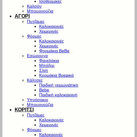
Ισοθερμικές
Καλσόν
Μπουρνούζια
ΑΓΟΡΙ
Πυτζάμες
Καλοκαιρινές
Χειμερινές
Φόρμες
Καλοκαιρινές
Χειμερινές
Φορμάκια BeBe
Εσώρουχα
Φανελάκια
Μπόξερ
Σλιπ
Κορμάκια Βρεφικά
Κάλτσες
Παιδική χειμωνιάτικη
Bebe
Παιδική καλοκαιρινή
Υπνόσακοι
Μπουρνούζια
ΚΟΡΙΤΣΙ
Πυτζάμες
Καλοκαιρινές
Χειμερινές
Φόρμες
Καλοκαρινές