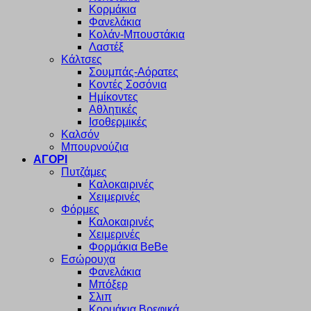
Κορμάκια
Φανελάκια
Κολάν-Μπουστάκια
Λαστέξ
Κάλτσες
Σουμπάς-Αόρατες
Κοντές Σοσόνια
Ημίκοντες
Αθλητικές
Ισοθερμικές
Καλσόν
Μπουρνούζια
ΑΓΟΡΙ
Πυτζάμες
Καλοκαιρινές
Χειμερινές
Φόρμες
Καλοκαιρινές
Χειμερινές
Φορμάκια BeBe
Εσώρουχα
Φανελάκια
Μπόξερ
Σλιπ
Κορμάκια Βρεφικά