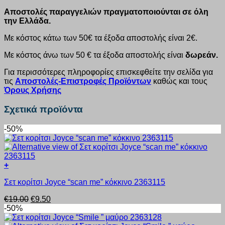
Αποστολές παραγγελιών πραγματοποιούνται σε όλη
την Ελλάδα.
Με κόστος κάτω των 50€ τα έξοδα αποστολής είναι 2€.
Με κόστος άνω των 50 € τα έξοδα αποστολής είναι
δωρεάν.
Για περισσότερες πληροφορίες επισκεφθείτε την σελίδα για
τις
Αποστολές-Επιστροφές Προϊόντων
καθώς και τους
Όρους Χρήσης
Σχετικά προϊόντα
-50%
+
Αυτό
Σετ κορίτσι Joyce “scan me” κόκκινο 2363115
το
προϊόν
Original
Η
€
19.00
€
9.50
έχει
price
τρέχουσα
-50%
πολλαπλές
was:
τιμή
παραλλαγές.