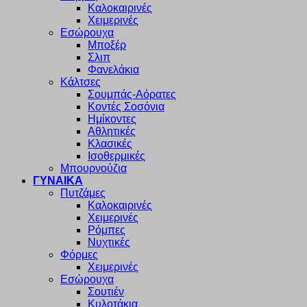
Καλοκαιρινές
Χειμερινές
Εσώρουχα
Μποξέρ
Σλιπ
Φανελάκια
Κάλτσες
Σουμπάς-Αόρατες
Κοντές Σοσόνια
Ημίκοντες
Αθλητικές
Κλασικές
Ισοθερμικές
Μπουρνούζια
ΓΥΝΑΙΚΑ
Πυτζάμες
Καλοκαιρινές
Χειμερινές
Ρόμπες
Νυχτικές
Φόρμες
Χειμερινές
Εσώρουχα
Σουτιέν
Κυλοτάκια