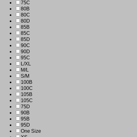
75C
80B
80C
80D
85B
85C
85D
90C
90D
95C
L/XL
M/L
S/M
100B
100C
105B
105C
75D
90B
95B
95D
One Size