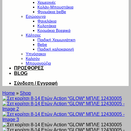
Χειμερινές
Κολάν-Μπουστάκια
Φορμάκια beBe
Εσώρουχα
Φανελάκια
Κυλοτάκια
Κορμάκια Βρεφικά
Κάλτσες
Παιδική Χειμωνιάτικη
Bebe
Παιδική καλοκαιρινή
Υπνόσακοι
Καλσόν
Μπουρνούζια
ΠΡΟΣΦΟΡΕΣ
BLOG
Σύνδεση / Εγγραφή
Home
»
Shop