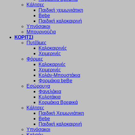
Κάλτσες
Παιδική χειμωνιάτικη
Bebe
Παιδική καλοκαιρινή
Υπνόσακοι
Μπουρνούζια
ΚΟΡΙΤΣΙ
Πυτζάμες
Καλοκαιρινές
Χειμερινές
Φόρμες
Καλοκαρινές
Χειμερινές
Κολάν-Μπουστάκια
Φορμάκια beBe
Εσώρουχα
Φανελάκια
Κυλοτάκια
Κορμάκια Βρεφικά
Κάλτσες
Παιδική Χειμωνιάτικη
Bebe
Παιδική καλοκαιρινή
Υπνόσακοι
Καλσόν