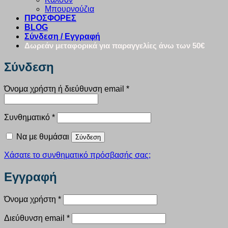
Μπουρνούζια
ΠΡΟΣΦΟΡΕΣ
BLOG
Σύνδεση / Εγγραφή
Δωρεάν μεταφορικά για παραγγελίες άνω των 50€
Σύνδεση
Απαιτείται
Όνομα χρήστη ή διεύθυνση email
*
Απαιτείται
Συνθηματικό
*
Να με θυμάσαι
Σύνδεση
Χάσατε το συνθηματικό πρόσβασής σας;
Εγγραφή
Απαιτείται
Όνομα χρήστη
*
Απαιτείται
Διεύθυνση email
*