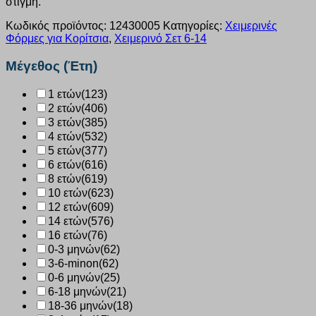
στιγμή.
Κωδικός προϊόντος:
12430005
Κατηγορίες:
Χειμερινές
Φόρμες για Κορίτσια
,
Χειμερινό Σετ 6-14
Μέγεθος (Έτη)
1 ετών
(123)
2 ετών
(406)
3 ετών
(385)
4 ετών
(532)
5 ετών
(377)
6 ετών
(616)
8 ετών
(619)
10 ετών
(623)
12 ετών
(609)
14 ετών
(576)
16 ετών
(76)
0-3 μηνών
(62)
3-6-minon
(62)
0-6 μηνών
(25)
6-18 μηνών
(21)
18-36 μηνών
(18)