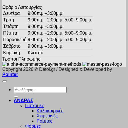
προϊόντος
Ωράριο Λειτουργίας
Δευτέρα
9:00π.μ.–3:00μ.μ.
Τρίτη
9:00π.μ.–2:00μ.μ. 5:00–9:00μ.μ.
Τετάρτη
9:00π.μ.–3:00μ.μ.
Πέμπτη
9:00π.μ.–2:00μ.μ. 5:00–9:00μ.μ.
Παρασκευή
9:00π.μ.–2:00μ.μ. 5:00–9:00μ.μ.
Σάββατο
9:00π.μ.–3:00μ.μ.
Κυριακή
Κλειστά
Τρόποι Πληρωμής
Copyright 2026 © Detoi.gr / Designed & Developed by
Pointer
Αναζήτηση
για:
ΑΝΔΡΑΣ
Πυτζάμες
Καλοκαιρινές
Χειμερινές
Ρόμπες
Φόρμες