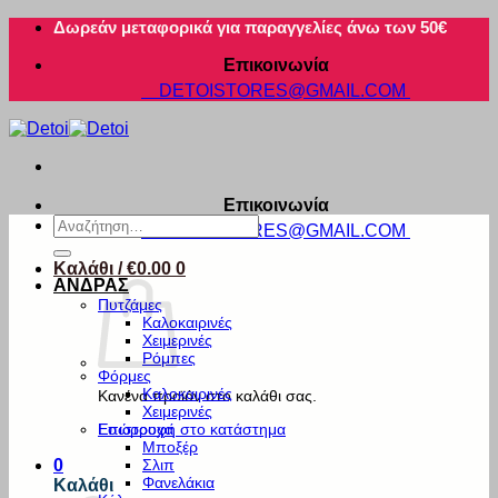
Μετάβαση
Δωρεάν μεταφορικά για παραγγελίες άνω των 50€
στο
Επικοινωνία
περιεχόμενο
DETOISTORES@GMAIL.COM
Επικοινωνία
Αναζήτηση
DETOISTORES@GMAIL.COM
για:
Καλάθι /
€
0.00
0
ΑΝΔΡΑΣ
Πυτζάμες
Καλοκαιρινές
Χειμερινές
Ρόμπες
Φόρμες
Καλοκαιρινές
Κανένα προϊόν στο καλάθι σας.
Χειμερινές
Εσώρουχα
Επιστροφή στο κατάστημα
Μποξέρ
Σλιπ
0
Φανελάκια
Καλάθι