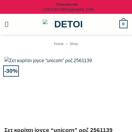
Μετάβαση
Επικοινωνία
DETOISTORES@GMAIL.COM
στο
περιεχόμενο
0
Home
»
Shop
-30%
Σετ κορίτσι joyce “unicorn” ροζ 2561139