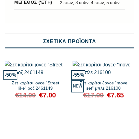
ΜΈΓΕΘΟΣ ('ΕΤΗ)
2 ετών, 3 ετών, 4 ετών, 5 ετών
ΣΧΕΤΙΚΆ ΠΡΟΪΌΝΤΑ
-50%
-55%
Σετ κορίτσι joyce “Street
Σετ κορίτσι Joyce “move
NEW
like” ροζ 2461149
set” μπλε 216100
€
14.00
Original
€
7.00
Η
€
17.00
Original
€
7.65
Η
price
τρέχουσα
price
τρέχου
was:
τιμή
was:
τιμή
€14.00.
είναι:
€17.00.
είναι:
€7.00.
€7.65.