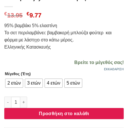
Original
Η
€
€
13.95
9.77
price
τρέχουσα
95% βαμβάκι 5% ελαστίνη
was:
τιμή
Το σετ περιλαμβάνει: βαμβακερή μπλούζα φούτερ και
€13.95.
είναι:
φόρμα με λάστιχο στο κάτω μέρος.
€9.77.
Ελληνικής Κατασκευής
Βρείτε το μέγεθός σας!
ΕΚΚΑΘΆΡΙΣΗ
Μέγεθος ('Ετη)
2 ετών
3 ετών
4 ετών
5 ετών
Σετ κορίτσι joyce “unicorn” ροζ 2561139 ποσότητα
Προσθήκη στο καλάθι