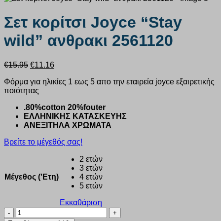
Σετ κορίτσι Joyce “Stay
wild” ανθρακι 2561120
Original
Η
€
15.95
€
11.16
price
τρέχουσα
Φόρμα για ηλικίες 1 εως 5 απο την εταιρεία joyce εξαιρετικής
was:
τιμή
ποιότητας
€15.95.
είναι:
€11.16.
.80%cotton 20%fouter
ΕΛΛΗΝΙΚΗΣ ΚΑΤΑΣΚΕΥΗΣ
ΑΝΕΞΙΤΗΛΑ ΧΡΩΜΑΤΑ
Βρείτε το μέγεθός σας!
2 ετών
3 ετών
Μέγεθος ('Ετη)
4 ετών
5 ετών
Εκκαθάριση
Σετ
κορίτσι