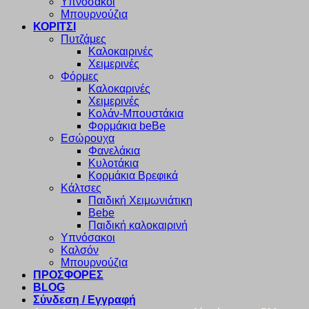
Υπνόσακοι
Μπουρνούζια
ΚΟΡΙΤΣΙ
Πυτζάμες
Καλοκαιρινές
Χειμερινές
Φόρμες
Καλοκαρινές
Χειμερινές
Κολάν-Μπουστάκια
Φορμάκια beBe
Εσώρουχα
Φανελάκια
Κυλοτάκια
Κορμάκια Βρεφικά
Κάλτσες
Παιδική Χειμωνιάτικη
Bebe
Παιδική καλοκαιρινή
Υπνόσακοι
Καλσόν
Μπουρνούζια
ΠΡΟΣΦΟΡΕΣ
BLOG
Σύνδεση / Εγγραφή