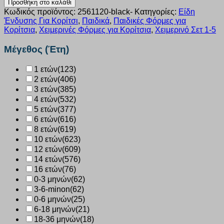
Προσθήκη στο καλάθι
Joyce
Κωδικός προϊόντος:
2561120-black-
Κατηγορίες:
Είδη
“Stay
Ένδυσης Για Κορίτσι
,
Παιδικά
,
Παιδικές Φόρμες για
wild”
Κορίτσια
,
Χειμερινές Φόρμες για Κορίτσια
,
Χειμερινό Σετ 1-5
ανθρακι
2561120
Μέγεθος (Έτη)
ποσότητα
1 ετών
(123)
2 ετών
(406)
3 ετών
(385)
4 ετών
(532)
5 ετών
(377)
6 ετών
(616)
8 ετών
(619)
10 ετών
(623)
12 ετών
(609)
14 ετών
(576)
16 ετών
(76)
0-3 μηνών
(62)
3-6-minon
(62)
0-6 μηνών
(25)
6-18 μηνών
(21)
18-36 μηνών
(18)