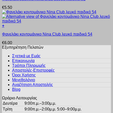
να
προϊόν
επιλεγούν
€
5.50
έχει
στη
πολλαπλές
σελίδα
παραλλαγές.
του
Οι
προϊόντος
+
επιλογές
Αυτό
μπορούν
Φανελάκι κοντομάνικο Nina Club λευκό παιδικό 54
το
να
προϊόν
επιλεγούν
€
6.00
έχει
στη
Εξυπηρέτηση Πελατών
πολλαπλές
σελίδα
παραλλαγές.
του
Σχετικά με Εμάς
Οι
προϊόντος
Επικοινωνία
επιλογές
Τρόποι Πληρωμής
μπορούν
Αποστολές-Επιστροφές
να
Όροι Χρήσης
επιλεγούν
στη
Μεγεθολόγιο
σελίδα
Αναζήτηση Αποστολής
του
Blog
προϊόντος
Ωράριο Λειτουργίας
Δευτέρα
9:00π.μ.–3:00μ.μ.
Τρίτη
9:00π.μ.–2:00μ.μ. 5:00–9:00μ.μ.