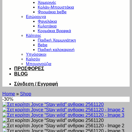
Χειμερινές
Κολάν-Μπουστάκια
Φορμάκια beBe
Εσώρουχα
Φανελάκια
Κυλοτάκια
Κορμάκια Βρεφικά
Κάλτσες
Παιδική Χειμωνιάτικη
Bebe
Παιδική καλοκαιρινή
Υπνόσακοι
Καλσόν
Μπουρνούζια
ΠΡΟΣΦΟΡΕΣ
BLOG
Σύνδεση / Εγγραφή
Home
»
Shop
-30%