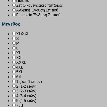
Παιδικά
Σετ Οικογενειακές πυτζάμες
Ανδρική Ένδυση Σπιτιού
Γυναικεία Ένδυση Σπιτιού
Μέγεθος
XL/XXL
S
M
L
XL
XXL
XXXL
4XL
5XL
6xl
1 (έως 1 έτους)
2 (1-2 ετών)
3 (2-3 ετών)
4 (3-4 ετών)
5 (4-5 ετών)
75B