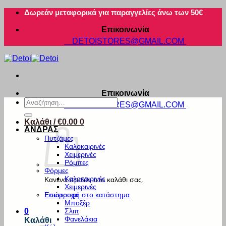
Μετάβαση
Δωρεάν μεταφορικά για παραγγελίες άνω των 50€
στο
Επικοινωνία
περιεχόμενο
DETOISTORES@GMAIL.COM
Επικοινωνία
Αναζήτηση
DETOISTORES@GMAIL.COM
για:
Καλάθι /
€
0.00
0
ΑΝΔΡΑΣ
Πυτζάμες
Καλοκαιρινές
Χειμερινές
Ρόμπες
Φόρμες
Καλοκαιρινές
Κανένα προϊόν στο καλάθι σας.
Χειμερινές
Εσώρουχα
Επιστροφή στο κατάστημα
Μποξέρ
Σλιπ
0
Φανελάκια
Καλάθι