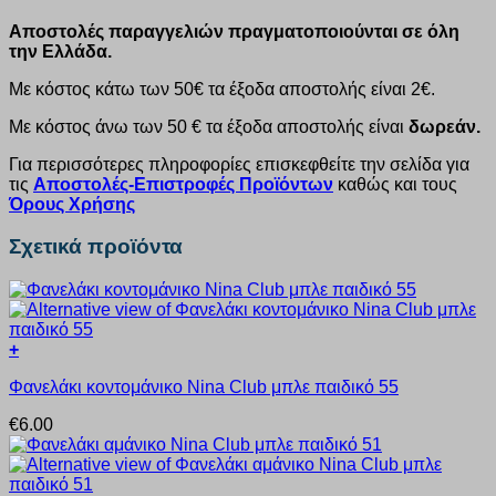
Αποστολές παραγγελιών πραγματοποιούνται σε όλη
την Ελλάδα.
Με κόστος κάτω των 50€ τα έξοδα αποστολής είναι 2€.
Με κόστος άνω των 50 € τα έξοδα αποστολής είναι
δωρεάν.
Για περισσότερες πληροφορίες επισκεφθείτε την σελίδα για
τις
Αποστολές-Επιστροφές Προϊόντων
καθώς και τους
Όρους Χρήσης
Σχετικά προϊόντα
+
Αυτό
Φανελάκι κοντομάνικο Nina Club μπλε παιδικό 55
το
προϊόν
€
6.00
έχει
πολλαπλές
παραλλαγές.
Οι