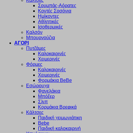
Κάλτσες
Σουμπάς-Αόρατες
Κοντές Σοσόνια
Ημίκοντες
Αθλητικές
Ισοθερμικές
Καλσόν
Μπουρνούζια
ΑΓΟΡΙ
Πυτζάμες
Καλοκαιρινές
Χειμερινές
Φόρμες
Καλοκαιρινές
Χειμερινές
Φορμάκια BeBe
Εσώρουχα
Φανελάκια
Μπόξερ
Σλιπ
Κορμάκια Βρεφικά
Κάλτσες
Παιδική χειμωνιάτικη
Bebe
Παιδική καλοκαιρινή