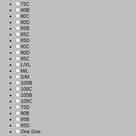
75C
80B
80C
80D
85B
85C
85D
90C
90D
95C
L/XL
M/L
S/M
100B
100C
105B
105C
75D
90B
95B
95D
One Size