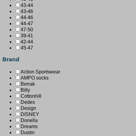
43-44
43-46
44-46
44-47
47-50
39-41
42-44
45-47
Brand
Action Sportswear
AMPO socks
Berrak
Billy
Cottonhill
Dedes
Design
DISNEY
Donella
Dreams
Dustin