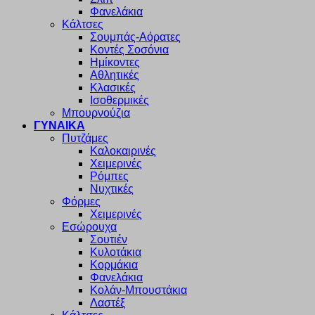
Φανελάκια
Κάλτσες
Σουμπάς-Αόρατες
Κοντές Σοσόνια
Ημίκοντες
Αθλητικές
Κλασικές
Ισοθερμικές
Μπουρνούζια
ΓΥΝΑΙΚΑ
Πυτζάμες
Καλοκαιρινές
Χειμερινές
Ρόμπες
Νυχτικές
Φόρμες
Χειμερινές
Εσώρουχα
Σουτιέν
Κυλοτάκια
Κορμάκια
Φανελάκια
Κολάν-Μπουστάκια
Λαστέξ