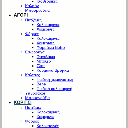
Ισοθερμικές
Καλσόν
Μπουρνούζια
ΑΓΟΡΙ
Πυτζάμες
Καλοκαιρινές
Χειμερινές
Φόρμες
Καλοκαιρινές
Χειμερινές
Φορμάκια BeBe
Εσώρουχα
Φανελάκια
Μπόξερ
Σλιπ
Κορμάκια Βρεφικά
Κάλτσες
Παιδική χειμωνιάτικη
Bebe
Παιδική καλοκαιρινή
Υπνόσακοι
Μπουρνούζια
ΚΟΡΙΤΣΙ
Πυτζάμες
Καλοκαιρινές
Χειμερινές
Φόρμες
Καλοκαρινές