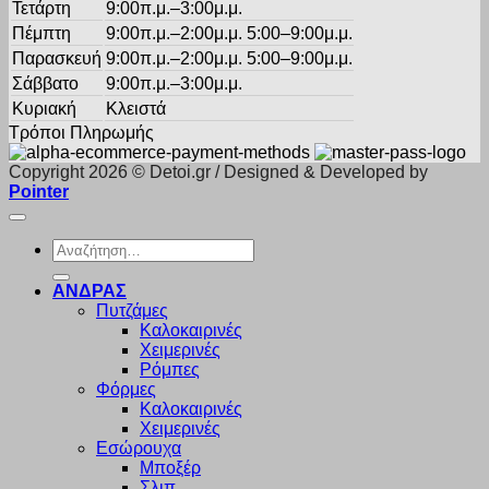
Τετάρτη
9:00π.μ.–3:00μ.μ.
Πέμπτη
9:00π.μ.–2:00μ.μ. 5:00–9:00μ.μ.
Παρασκευή
9:00π.μ.–2:00μ.μ. 5:00–9:00μ.μ.
Σάββατο
9:00π.μ.–3:00μ.μ.
Κυριακή
Κλειστά
Τρόποι Πληρωμής
Copyright 2026 © Detoi.gr / Designed & Developed by
Pointer
Αναζήτηση
για:
ΑΝΔΡΑΣ
Πυτζάμες
Καλοκαιρινές
Χειμερινές
Ρόμπες
Φόρμες
Καλοκαιρινές
Χειμερινές
Εσώρουχα
Μποξέρ
Σλιπ