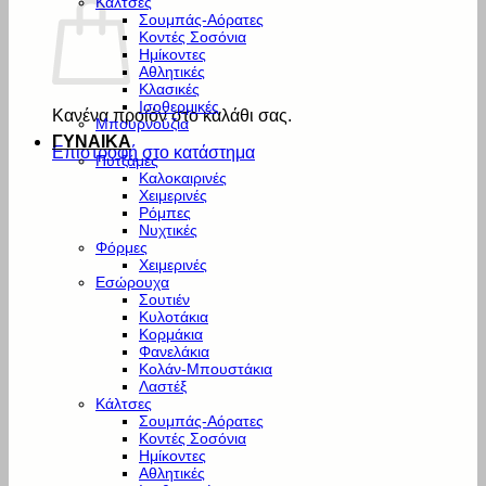
Κάλτσες
Σουμπάς-Αόρατες
Κοντές Σοσόνια
Ημίκοντες
Αθλητικές
Κλασικές
Ισοθερμικές
Κανένα προϊόν στο καλάθι σας.
Μπουρνούζια
ΓΥΝΑΙΚΑ
Επιστροφή στο κατάστημα
Πυτζάμες
Καλοκαιρινές
Χειμερινές
Ρόμπες
Νυχτικές
Φόρμες
Χειμερινές
Εσώρουχα
Σουτιέν
Κυλοτάκια
Κορμάκια
Φανελάκια
Κολάν-Μπουστάκια
Λαστέξ
Κάλτσες
Σουμπάς-Αόρατες
Κοντές Σοσόνια
Ημίκοντες
Αθλητικές