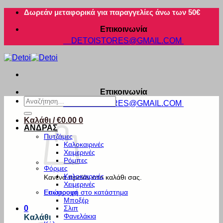
Μετάβαση
Δωρεάν μεταφορικά για παραγγελίες άνω των 50€
στο
Επικοινωνία
περιεχόμενο
DETOISTORES@GMAIL.COM
Επικοινωνία
Αναζήτηση
DETOISTORES@GMAIL.COM
για:
Καλάθι /
€
0.00
0
ΑΝΔΡΑΣ
Πυτζάμες
Καλοκαιρινές
Χειμερινές
Ρόμπες
Φόρμες
Καλοκαιρινές
Κανένα προϊόν στο καλάθι σας.
Χειμερινές
Εσώρουχα
Επιστροφή στο κατάστημα
Μποξέρ
Σλιπ
0
Φανελάκια
Καλάθι