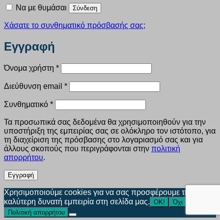
Να με θυμάσαι
Σύνδεση
Χάσατε το συνθηματικό πρόσβασής σας;
Εγγραφή
Απαιτείται
Όνομα χρήστη
*
Απαιτείται
Διεύθυνση email
*
Απαιτείται
Συνθηματικό
*
Τα προσωπικά σας δεδομένα θα χρησιμοποιηθούν για την
υποστήριξη της εμπειρίας σας σε ολόκληρο τον ιστότοπο, για
τη διαχείριση της πρόσβασης στο λογαριασμό σας και για
άλλους σκοπούς που περιγράφονται στην
πολιτική
απορρήτου
.
Εγγραφή
Χρησιμοποιούμε cookies για να σας προσφέρουμε την
καλύτερη δυνατή εμπειρία στη σελίδα μας.
ΟΚ!
Όχι
Πολιτική απορρήτου