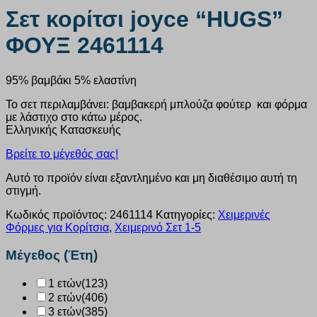
Σετ κορίτσι joyce “HUGS”
ΦΟΥΞ 2461114
95% βαμβάκι 5% ελαστίνη
Το σετ περιλαμβάνει: βαμβακερή μπλούζα φούτερ και φόρμα
με λάστιχο στο κάτω μέρος.
Ελληνικής Κατασκευής
Βρείτε το μέγεθός σας!
Αυτό το προϊόν είναι εξαντλημένο και μη διαθέσιμο αυτή τη
στιγμή.
Κωδικός προϊόντος:
2461114
Κατηγορίες:
Χειμερινές
Φόρμες για Κορίτσια
,
Χειμερινό Σετ 1-5
Μέγεθος (Έτη)
1 ετών
(123)
2 ετών
(406)
3 ετών
(385)