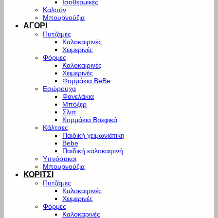
Ισοθερμικές
Καλσόν
Μπουρνούζια
ΑΓΟΡΙ
Πυτζάμες
Καλοκαιρινές
Χειμερινές
Φόρμες
Καλοκαιρινές
Χειμερινές
Φορμάκια BeBe
Εσώρουχα
Φανελάκια
Μπόξερ
Σλιπ
Κορμάκια Βρεφικά
Κάλτσες
Παιδική χειμωνιάτικη
Bebe
Παιδική καλοκαιρινή
Υπνόσακοι
Μπουρνούζια
ΚΟΡΙΤΣΙ
Πυτζάμες
Καλοκαιρινές
Χειμερινές
Φόρμες
Καλοκαρινές