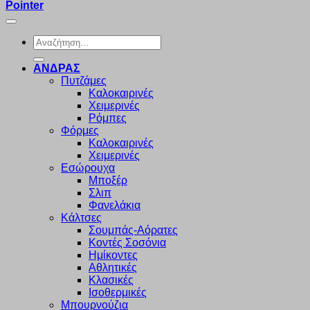
Pointer
Αναζήτηση
για:
ΑΝΔΡΑΣ
Πυτζάμες
Καλοκαιρινές
Χειμερινές
Ρόμπες
Φόρμες
Καλοκαιρινές
Χειμερινές
Εσώρουχα
Μποξέρ
Σλιπ
Φανελάκια
Κάλτσες
Σουμπάς-Αόρατες
Κοντές Σοσόνια
Ημίκοντες
Αθλητικές
Κλασικές
Ισοθερμικές
Μπουρνούζια