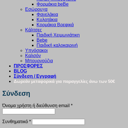
Φορμάκια beBe
Εσώρουχα
Φανελάκια
Κυλοτάκια
Κορμάκια Βρεφικά
Κάλτσες
Παιδική Χειμωνιάτικη
Bebe
Παιδική καλοκαιρινή
Υπνόσακοι
Καλσόν
Μπουρνούζια
ΠΡΟΣΦΟΡΕΣ
BLOG
Σύνδεση / Εγγραφή
Δωρεάν μεταφορικά για παραγγελίες άνω των 50€
Σύνδεση
Απαιτείται
Όνομα χρήστη ή διεύθυνση email
*
Απαιτείται
Συνθηματικό
*