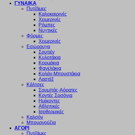
ΓΥΝΑΙΚΑ
Πυτζάμες
Καλοκαιρινές
Χειμερινές
Ρόμπες
Νυχτικές
Φόρμες
Χειμερινές
Εσώρουχα
Σουτιέν
Κυλοτάκια
Κορμάκια
Φανελάκια
Κολάν-Μπουστάκια
Λαστέξ
Κάλτσες
Σουμπάς-Αόρατες
Κοντές Σοσόνια
Ημίκοντες
Αθλητικές
Ισοθερμικές
Καλσόν
Μπουρνούζια
ΑΓΟΡΙ
Πυτζάμες