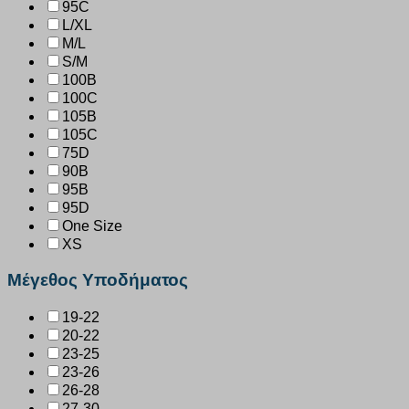
95C
L/XL
M/L
S/M
100B
100C
105B
105C
75D
90B
95B
95D
One Size
XS
Μέγεθος Υποδήματος
19-22
20-22
23-25
23-26
26-28
27-30