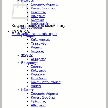
Κάλτσες
Σουμπάς-Αόρατες
Κοντές Σοσόνια
Ημίκοντες
Αθλητικές
Κλασικές
Ισοθερμικές
Κανένα προϊόν στο καλάθι σας.
Μπουρνούζια
ΓΥΝΑΙΚΑ
Επιστροφή στο κατάστημα
Πυτζάμες
Καλοκαιρινές
Χειμερινές
Ρόμπες
Νυχτικές
Φόρμες
Χειμερινές
Εσώρουχα
Σουτιέν
Κυλοτάκια
Κορμάκια
Φανελάκια
Κολάν-Μπουστάκια
Λαστέξ
Κάλτσες
Σουμπάς-Αόρατες
Κοντές Σοσόνια
Ημίκοντες
Αθλητικές