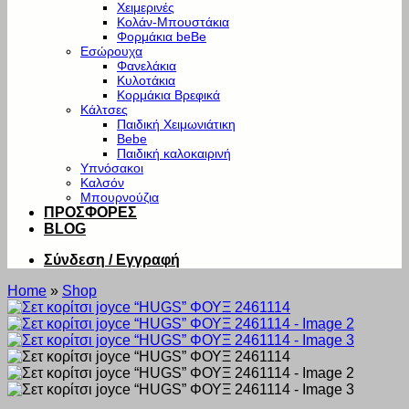
Χειμερινές
Κολάν-Μπουστάκια
Φορμάκια beBe
Εσώρουχα
Φανελάκια
Κυλοτάκια
Κορμάκια Βρεφικά
Κάλτσες
Παιδική Χειμωνιάτικη
Bebe
Παιδική καλοκαιρινή
Υπνόσακοι
Καλσόν
Μπουρνούζια
ΠΡΟΣΦΟΡΕΣ
BLOG
Σύνδεση / Εγγραφή
Home
»
Shop