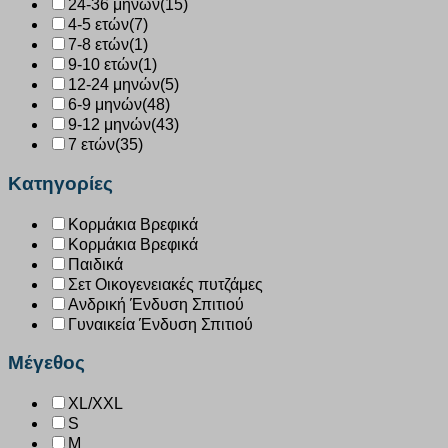
24-36 μηνών
(15)
4-5 ετών
(7)
7-8 ετών
(1)
9-10 ετών
(1)
12-24 μηνών
(5)
6-9 μηνών
(48)
9-12 μηνών
(43)
7 ετών
(35)
Κατηγορίες
Κορμάκια Βρεφικά
Κορμάκια Βρεφικά
Παιδικά
Σετ Οικογενειακές πυτζάμες
Ανδρική Ένδυση Σπιτιού
Γυναικεία Ένδυση Σπιτιού
Μέγεθος
XL/XXL
S
M