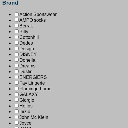
Brand
Action Sportswear
AMPO socks
Berrak
Billy
Cottonhill
Dedes
Design
DISNEY
Donella
Dreams
Dustin
ENERGIERS
Fay Lingerie
Flamingo-home
GALAXY
Giorgio
Helios
Inizio
John Mc Klein
Joyce