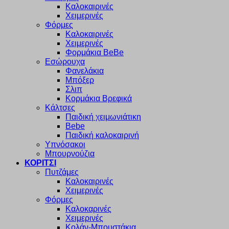
Καλοκαιρινές
Χειμερινές
Φόρμες
Καλοκαιρινές
Χειμερινές
Φορμάκια BeBe
Εσώρουχα
Φανελάκια
Μπόξερ
Σλιπ
Κορμάκια Βρεφικά
Κάλτσες
Παιδική χειμωνιάτικη
Bebe
Παιδική καλοκαιρινή
Υπνόσακοι
Μπουρνούζια
ΚΟΡΙΤΣΙ
Πυτζάμες
Καλοκαιρινές
Χειμερινές
Φόρμες
Καλοκαρινές
Χειμερινές
Κολάν-Μπουστάκια