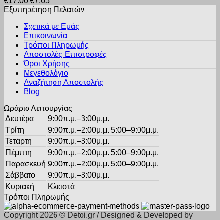
Original
Η
€
17.00
€
7.65
έχει
στη
price
τρέχουσα
Εξυπηρέτηση Πελατών
πολλαπλές
σελίδα
was:
τιμή
παραλλαγές.
του
Σχετικά με Εμάς
€17.00.
είναι:
Οι
προϊόντος
Επικοινωνία
€7.65.
επιλογές
Τρόποι Πληρωμής
μπορούν
Αποστολές-Επιστροφές
να
Όροι Χρήσης
επιλεγούν
στη
Μεγεθολόγιο
σελίδα
Αναζήτηση Αποστολής
του
Blog
προϊόντος
Ωράριο Λειτουργίας
Δευτέρα
9:00π.μ.–3:00μ.μ.
Τρίτη
9:00π.μ.–2:00μ.μ. 5:00–9:00μ.μ.
Τετάρτη
9:00π.μ.–3:00μ.μ.
Πέμπτη
9:00π.μ.–2:00μ.μ. 5:00–9:00μ.μ.
Παρασκευή
9:00π.μ.–2:00μ.μ. 5:00–9:00μ.μ.
Σάββατο
9:00π.μ.–3:00μ.μ.
Κυριακή
Κλειστά
Τρόποι Πληρωμής
Copyright 2026 © Detoi.gr / Designed & Developed by