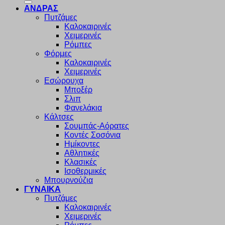
ΑΝΔΡΑΣ
Πυτζάμες
Καλοκαιρινές
Χειμερινές
Ρόμπες
Φόρμες
Καλοκαιρινές
Χειμερινές
Εσώρουχα
Μποξέρ
Σλιπ
Φανελάκια
Κάλτσες
Σουμπάς-Αόρατες
Κοντές Σοσόνια
Ημίκοντες
Αθλητικές
Κλασικές
Ισοθερμικές
Μπουρνούζια
ΓΥΝΑΙΚΑ
Πυτζάμες
Καλοκαιρινές
Χειμερινές