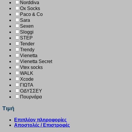
Norddiva
Ox Socks
Paco & Co
Sara
Sexen
Sloggi
STEP
Tender
Trendy
Vienetta
Vienetta Secret
Vtex socks
WALK
Xcode
ΓΙΩΤΑ
ΟΔΥΣΣΕΥ
Πουρνάρα
Τιμή
Επιπλέον πληροφορίες
Αποστολές / Επιστροφές