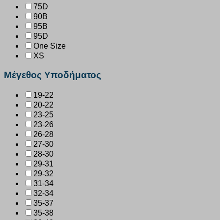
75D
90B
95B
95D
One Size
XS
Μέγεθος Υποδήματος
19-22
20-22
23-25
23-26
26-28
27-30
28-30
29-31
29-32
31-34
32-34
35-37
35-38