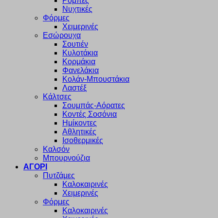
Ρόμπες
Νυχτικές
Φόρμες
Χειμερινές
Εσώρουχα
Σουτιέν
Κυλοτάκια
Κορμάκια
Φανελάκια
Κολάν-Μπουστάκια
Λαστέξ
Κάλτσες
Σουμπάς-Αόρατες
Κοντές Σοσόνια
Ημίκοντες
Αθλητικές
Ισοθερμικές
Καλσόν
Μπουρνούζια
ΑΓΟΡΙ
Πυτζάμες
Καλοκαιρινές
Χειμερινές
Φόρμες
Καλοκαιρινές