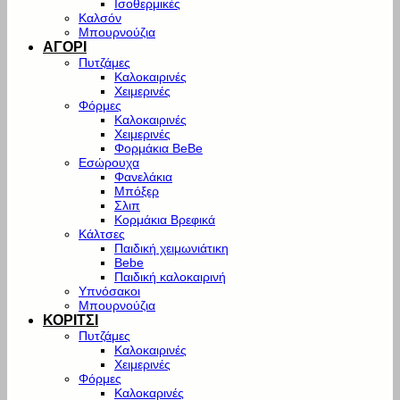
Ισοθερμικές
Καλσόν
Μπουρνούζια
ΑΓΟΡΙ
Πυτζάμες
Καλοκαιρινές
Χειμερινές
Φόρμες
Καλοκαιρινές
Χειμερινές
Φορμάκια BeBe
Εσώρουχα
Φανελάκια
Μπόξερ
Σλιπ
Κορμάκια Βρεφικά
Κάλτσες
Παιδική χειμωνιάτικη
Bebe
Παιδική καλοκαιρινή
Υπνόσακοι
Μπουρνούζια
ΚΟΡΙΤΣΙ
Πυτζάμες
Καλοκαιρινές
Χειμερινές
Φόρμες
Καλοκαρινές