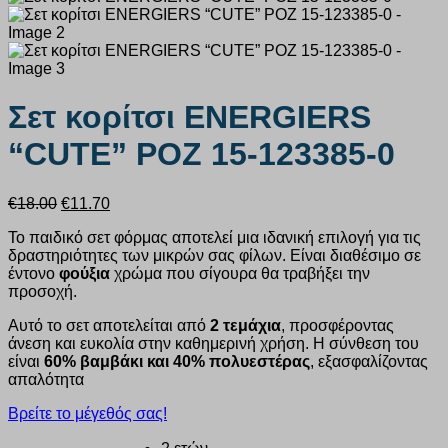
Σετ κορίτσι ENERGIERS
“CUTE” ΡΟΖ 15-123385-0
Original
Η
€
18.00
€
11.70
price
τρέχουσα
Το παιδικό σετ φόρμας αποτελεί μια ιδανική επιλογή για τις
was:
τιμή
δραστηριότητες των μικρών σας φίλων. Είναι διαθέσιμο σε
€18.00.
είναι:
έντονο
φούξια
χρώμα που σίγουρα θα τραβήξει την
€11.70.
προσοχή.
Αυτό το σετ αποτελείται από
2 τεμάχια
, προσφέροντας
άνεση και ευκολία στην καθημερινή χρήση. Η σύνθεση του
είναι
60% βαμβάκι και 40% πολυεστέρας
, εξασφαλίζοντας
απαλότητα
Βρείτε το μέγεθός σας!