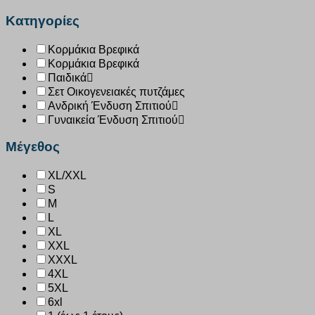
Κατηγορίες
Κορμάκια Βρεφικά
Κορμάκια Βρεφικά
Παιδικά
Σετ Οικογενειακές πυτζάμες
Ανδρική Ένδυση Σπιτιού
Γυναικεία Ένδυση Σπιτιού
Μέγεθος
XL/XXL
S
M
L
XL
XXL
XXXL
4XL
5XL
6xl