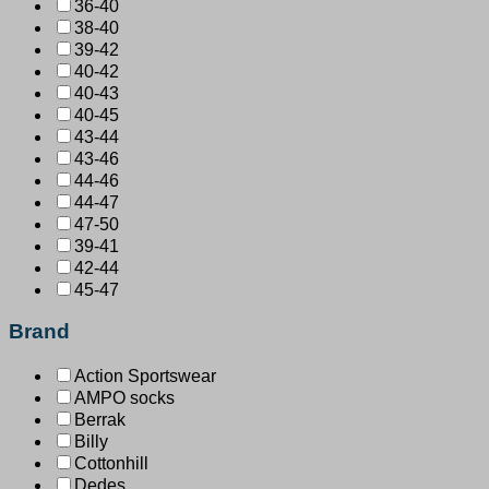
36-40
38-40
39-42
40-42
40-43
40-45
43-44
43-46
44-46
44-47
47-50
39-41
42-44
45-47
Brand
Action Sportswear
AMPO socks
Berrak
Billy
Cottonhill
Dedes