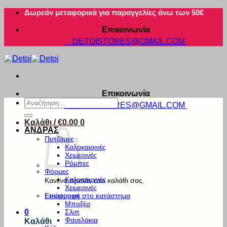
Μετάβαση
Δωρεάν μεταφορικά για παραγγελίες άνω των 50€
στο
Επικοινωνία
περιεχόμενο
DETOISTORES@GMAIL.COM
Επικοινωνία
Αναζήτηση
DETOISTORES@GMAIL.COM
για:
Καλάθι /
€
0.00
0
ΑΝΔΡΑΣ
Πυτζάμες
Καλοκαιρινές
Χειμερινές
Ρόμπες
Φόρμες
Καλοκαιρινές
Κανένα προϊόν στο καλάθι σας.
Χειμερινές
Εσώρουχα
Επιστροφή στο κατάστημα
Μποξέρ
Σλιπ
0
Φανελάκια
Καλάθι