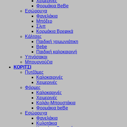
Χειμερινές
Φορμάκια BeBe
Εσώρουχα
Φανελάκια
Μπόξερ
Σλιπ
Κορμάκια Βρεφικά
Κάλτσες
Παιδική χειμωνιάτικη
Bebe
Παιδική καλοκαιρινή
Υπνόσακοι
Μπουρνούζια
ΚΟΡΙΤΣΙ
Πυτζάμες
Καλοκαιρινές
Χειμερινές
Φόρμες
Καλοκαρινές
Χειμερινές
Κολάν-Μπουστάκια
Φορμάκια beBe
Εσώρουχα
Φανελάκια
Κυλοτάκια