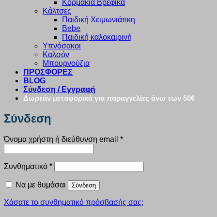
Κορμάκια Βρεφικά
Κάλτσες
Παιδική Χειμωνιάτικη
Bebe
Παιδική καλοκαιρινή
Υπνόσακοι
Καλσόν
Μπουρνούζια
ΠΡΟΣΦΟΡΕΣ
BLOG
Σύνδεση / Εγγραφή
Δωρεάν μεταφορικά για παραγγελίες άνω των 50€
Σύνδεση
Απαιτείται
Όνομα χρήστη ή διεύθυνση email
*
Απαιτείται
Συνθηματικό
*
Να με θυμάσαι
Σύνδεση
Χάσατε το συνθηματικό πρόσβασής σας;