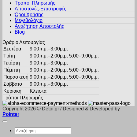
Τρόποι Πληρωμής
μπορούν
Αποστολές-Επιστροφές
να
Όροι Χρήσης
επιλεγούν
στη
Μεγεθολόγιο
σελίδα
Αναζήτηση Αποστολής
του
Blog
προϊόντος
Ωράριο Λειτουργίας
Δευτέρα
9:00π.μ.–3:00μ.μ.
Τρίτη
9:00π.μ.–2:00μ.μ. 5:00–9:00μ.μ.
Τετάρτη
9:00π.μ.–3:00μ.μ.
Πέμπτη
9:00π.μ.–2:00μ.μ. 5:00–9:00μ.μ.
Παρασκευή
9:00π.μ.–2:00μ.μ. 5:00–9:00μ.μ.
Σάββατο
9:00π.μ.–3:00μ.μ.
Κυριακή
Κλειστά
Τρόποι Πληρωμής
Copyright 2026 © Detoi.gr / Designed & Developed by
Pointer
Αναζήτηση
για: