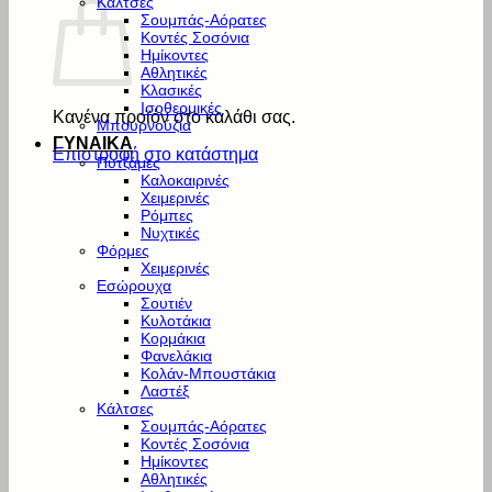
Κάλτσες
Σουμπάς-Αόρατες
Κοντές Σοσόνια
Ημίκοντες
Αθλητικές
Κλασικές
Ισοθερμικές
Κανένα προϊόν στο καλάθι σας.
Μπουρνούζια
ΓΥΝΑΙΚΑ
Επιστροφή στο κατάστημα
Πυτζάμες
Καλοκαιρινές
Χειμερινές
Ρόμπες
Νυχτικές
Φόρμες
Χειμερινές
Εσώρουχα
Σουτιέν
Κυλοτάκια
Κορμάκια
Φανελάκια
Κολάν-Μπουστάκια
Λαστέξ
Κάλτσες
Σουμπάς-Αόρατες
Κοντές Σοσόνια
Ημίκοντες
Αθλητικές