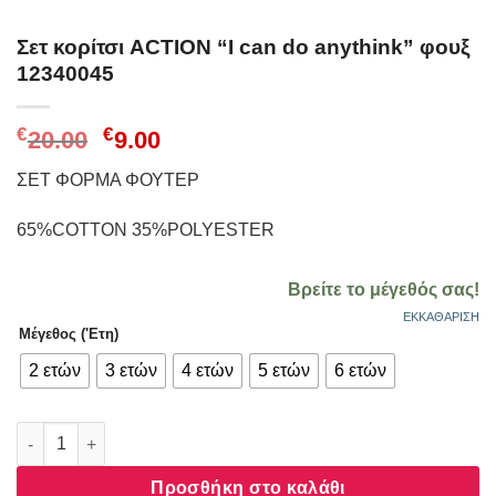
Σετ κορίτσι ACTION “I can do anythink” φουξ
12340045
Original
Η
€
€
20.00
9.00
price
τρέχουσα
ΣΕΤ ΦΟΡΜΑ ΦΟΥΤΕΡ
was:
τιμή
€20.00.
είναι:
65%COTTON 35%POLYESTER
€9.00.
Βρείτε το μέγεθός σας!
ΕΚΚΑΘΆΡΙΣΗ
Μέγεθος ('Ετη)
2 ετών
3 ετών
4 ετών
5 ετών
6 ετών
Σετ κορίτσι ACTION “I can do anythink” φουξ 12340045 ποσότη
Προσθήκη στο καλάθι