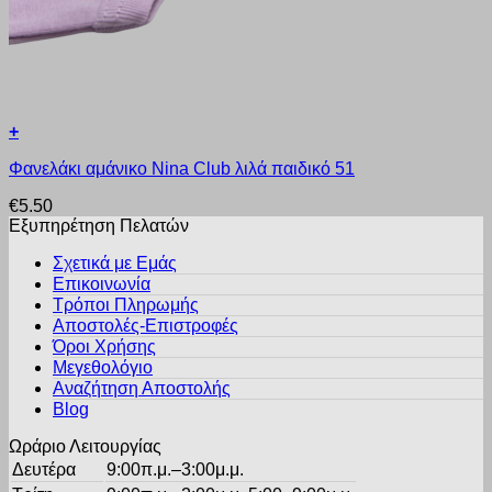
+
Αυτό
Φανελάκι αμάνικο Nina Club λιλά παιδικό 51
το
προϊόν
€
5.50
έχει
Εξυπηρέτηση Πελατών
πολλαπλές
παραλλαγές.
Σχετικά με Εμάς
Οι
Επικοινωνία
επιλογές
Τρόποι Πληρωμής
μπορούν
Αποστολές-Επιστροφές
να
Όροι Χρήσης
επιλεγούν
στη
Μεγεθολόγιο
σελίδα
Αναζήτηση Αποστολής
του
Blog
προϊόντος
Ωράριο Λειτουργίας
Δευτέρα
9:00π.μ.–3:00μ.μ.