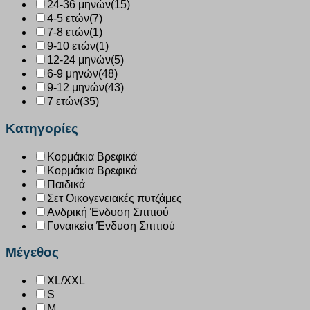
24-36 μηνών
(15)
4-5 ετών
(7)
7-8 ετών
(1)
9-10 ετών
(1)
12-24 μηνών
(5)
6-9 μηνών
(48)
9-12 μηνών
(43)
7 ετών
(35)
Κατηγορίες
Κορμάκια Βρεφικά
Κορμάκια Βρεφικά
Παιδικά
Σετ Οικογενειακές πυτζάμες
Ανδρική Ένδυση Σπιτιού
Γυναικεία Ένδυση Σπιτιού
Μέγεθος
XL/XXL
S
M