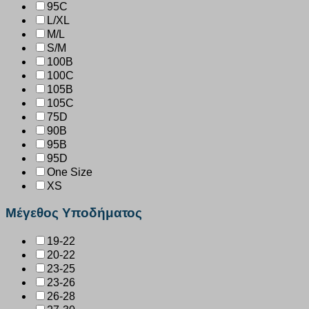
95C
L/XL
M/L
S/M
100B
100C
105B
105C
75D
90B
95B
95D
One Size
XS
Μέγεθος Υποδήματος
19-22
20-22
23-25
23-26
26-28