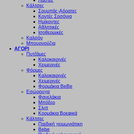
Λαστέξ
Κάλτσες
Σουμπάς-Αόρατες
Κοντές Σοσόνια
Ημίκοντες
Αθλητικές
Ισοθερμικές
Καλσόν
Μπουρνούζια
ΑΓΟΡΙ
Πυτζάμες
Καλοκαιρινές
Χειμερινές
Φόρμες
Καλοκαιρινές
Χειμερινές
Φορμάκια BeBe
Εσώρουχα
Φανελάκια
Μπόξερ
Σλιπ
Κορμάκια Βρεφικά
Κάλτσες
Παιδική χειμωνιάτικη
Bebe