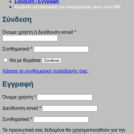
Σύνδεση / Εγγραφή
Δωρεάν μεταφορικά για παραγγελίες άνω των 50€
Σύνδεση
Απαιτείται
Όνομα χρήστη ή διεύθυνση email
*
Απαιτείται
Συνθηματικό
*
Να με θυμάσαι
Σύνδεση
Χάσατε το συνθηματικό πρόσβασής σας;
Εγγραφή
Απαιτείται
Όνομα χρήστη
*
Απαιτείται
Διεύθυνση email
*
Απαιτείται
Συνθηματικό
*
Τα προσωπικά σας δεδομένα θα χρησιμοποιηθούν για την