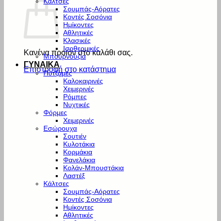
Κάλτσες
Σουμπάς-Αόρατες
Κοντές Σοσόνια
Ημίκοντες
Αθλητικές
Κλασικές
Ισοθερμικές
Κανένα προϊόν στο καλάθι σας.
Μπουρνούζια
ΓΥΝΑΙΚΑ
Επιστροφή στο κατάστημα
Πυτζάμες
Καλοκαιρινές
Χειμερινές
Ρόμπες
Νυχτικές
Φόρμες
Χειμερινές
Εσώρουχα
Σουτιέν
Κυλοτάκια
Κορμάκια
Φανελάκια
Κολάν-Μπουστάκια
Λαστέξ
Κάλτσες
Σουμπάς-Αόρατες
Κοντές Σοσόνια
Ημίκοντες
Αθλητικές