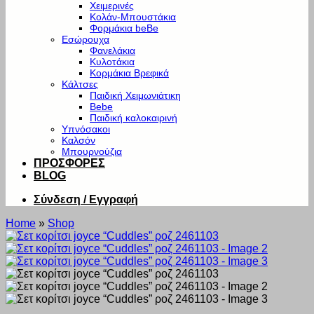
Χειμερινές
Κολάν-Μπουστάκια
Φορμάκια beBe
Εσώρουχα
Φανελάκια
Κυλοτάκια
Κορμάκια Βρεφικά
Κάλτσες
Παιδική Χειμωνιάτικη
Bebe
Παιδική καλοκαιρινή
Υπνόσακοι
Καλσόν
Μπουρνούζια
ΠΡΟΣΦΟΡΕΣ
BLOG
Σύνδεση / Εγγραφή
Home
»
Shop