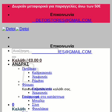
Μετάβαση
Δωρεάν μεταφορικά για παραγγελίες άνω των 50€
στο
Επικοινωνία
περιεχόμενο
DETOISTORES@GMAIL.COM
Επικοινωνία
Αναζήτηση
DETOISTORES@GMAIL.COM
για:
Καλάθι /
€
0.00
0
ΑΝΔΡΑΣ
Πυτζάμες
Καλοκαιρινές
Χειμερινές
Ρόμπες
Φόρμες
Καλοκαιρινές
Κανένα προϊόν στο καλάθι σας.
Χειμερινές
Εσώρουχα
Επιστροφή στο κατάστημα
Μποξέρ
Σλιπ
0
Φανελάκια
Καλάθι