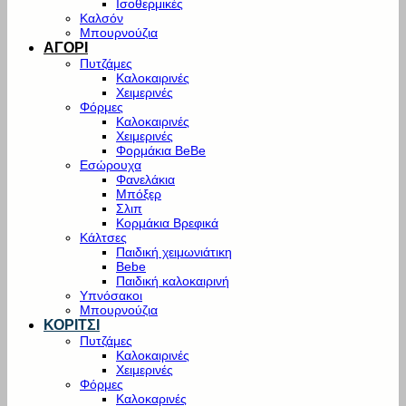
Ισοθερμικές
Καλσόν
Μπουρνούζια
ΑΓΟΡΙ
Πυτζάμες
Καλοκαιρινές
Χειμερινές
Φόρμες
Καλοκαιρινές
Χειμερινές
Φορμάκια BeBe
Εσώρουχα
Φανελάκια
Μπόξερ
Σλιπ
Κορμάκια Βρεφικά
Κάλτσες
Παιδική χειμωνιάτικη
Bebe
Παιδική καλοκαιρινή
Υπνόσακοι
Μπουρνούζια
ΚΟΡΙΤΣΙ
Πυτζάμες
Καλοκαιρινές
Χειμερινές
Φόρμες
Καλοκαρινές