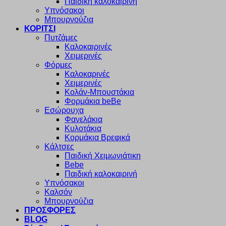
Παιδική καλοκαιρινή
Υπνόσακοι
Μπουρνούζια
ΚΟΡΙΤΣΙ
Πυτζάμες
Καλοκαιρινές
Χειμερινές
Φόρμες
Καλοκαρινές
Χειμερινές
Κολάν-Μπουστάκια
Φορμάκια beBe
Εσώρουχα
Φανελάκια
Κυλοτάκια
Κορμάκια Βρεφικά
Κάλτσες
Παιδική Χειμωνιάτικη
Bebe
Παιδική καλοκαιρινή
Υπνόσακοι
Καλσόν
Μπουρνούζια
ΠΡΟΣΦΟΡΕΣ
BLOG