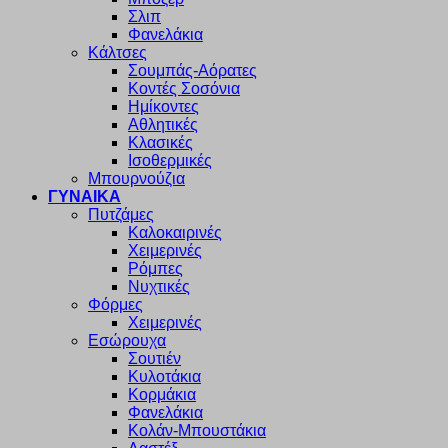
Σλιπ
Φανελάκια
Κάλτσες
Σουμπάς-Αόρατες
Κοντές Σοσόνια
Ημίκοντες
Αθλητικές
Κλασικές
Ισοθερμικές
Μπουρνούζια
ΓΥΝΑΙΚΑ
Πυτζάμες
Καλοκαιρινές
Χειμερινές
Ρόμπες
Νυχτικές
Φόρμες
Χειμερινές
Εσώρουχα
Σουτιέν
Κυλοτάκια
Κορμάκια
Φανελάκια
Κολάν-Μπουστάκια