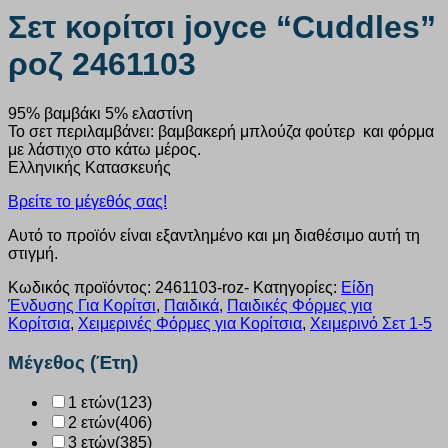
Σετ κορίτσι joyce “Cuddles”
ροζ 2461103
95% βαμβάκι 5% ελαστίνη
Το σετ περιλαμβάνει: βαμβακερή μπλούζα φούτερ και φόρμα
με λάστιχο στο κάτω μέρος.
Ελληνικής Κατασκευής
Βρείτε το μέγεθός σας!
Αυτό το προϊόν είναι εξαντλημένο και μη διαθέσιμο αυτή τη
στιγμή.
Κωδικός προϊόντος:
2461103-roz-
Κατηγορίες:
Είδη
Ένδυσης Για Κορίτσι
,
Παιδικά
,
Παιδικές Φόρμες για
Κορίτσια
,
Χειμερινές Φόρμες για Κορίτσια
,
Χειμερινό Σετ 1-5
Μέγεθος (Έτη)
1 ετών
(123)
2 ετών
(406)
3 ετών
(385)