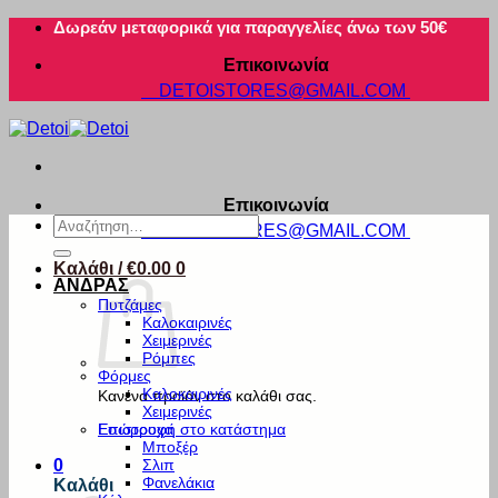
Μετάβαση
Δωρεάν μεταφορικά για παραγγελίες άνω των 50€
στο
Επικοινωνία
περιεχόμενο
DETOISTORES@GMAIL.COM
Επικοινωνία
Αναζήτηση
DETOISTORES@GMAIL.COM
για:
Καλάθι /
€
0.00
0
ΑΝΔΡΑΣ
Πυτζάμες
Καλοκαιρινές
Χειμερινές
Ρόμπες
Φόρμες
Καλοκαιρινές
Κανένα προϊόν στο καλάθι σας.
Χειμερινές
Εσώρουχα
Επιστροφή στο κατάστημα
Μποξέρ
Σλιπ
0
Φανελάκια
Καλάθι