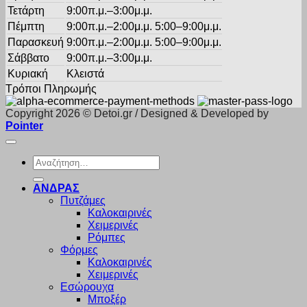
Τετάρτη
9:00π.μ.–3:00μ.μ.
Πέμπτη
9:00π.μ.–2:00μ.μ. 5:00–9:00μ.μ.
Παρασκευή
9:00π.μ.–2:00μ.μ. 5:00–9:00μ.μ.
Σάββατο
9:00π.μ.–3:00μ.μ.
Κυριακή
Κλειστά
Τρόποι Πληρωμής
Copyright 2026 © Detoi.gr / Designed & Developed by
Pointer
Αναζήτηση
για:
ΑΝΔΡΑΣ
Πυτζάμες
Καλοκαιρινές
Χειμερινές
Ρόμπες
Φόρμες
Καλοκαιρινές
Χειμερινές
Εσώρουχα
Μποξέρ