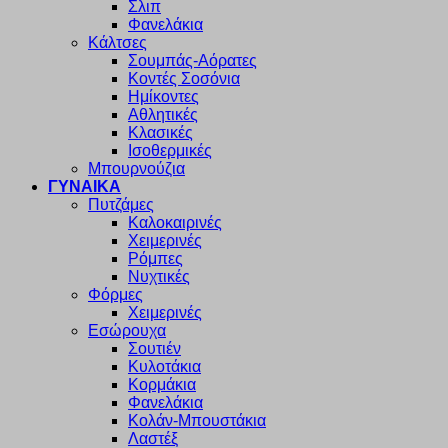
Σλιπ
Φανελάκια
Κάλτσες
Σουμπάς-Αόρατες
Κοντές Σοσόνια
Ημίκοντες
Αθλητικές
Κλασικές
Ισοθερμικές
Μπουρνούζια
ΓΥΝΑΙΚΑ
Πυτζάμες
Καλοκαιρινές
Χειμερινές
Ρόμπες
Νυχτικές
Φόρμες
Χειμερινές
Εσώρουχα
Σουτιέν
Κυλοτάκια
Κορμάκια
Φανελάκια
Κολάν-Μπουστάκια
Λαστέξ