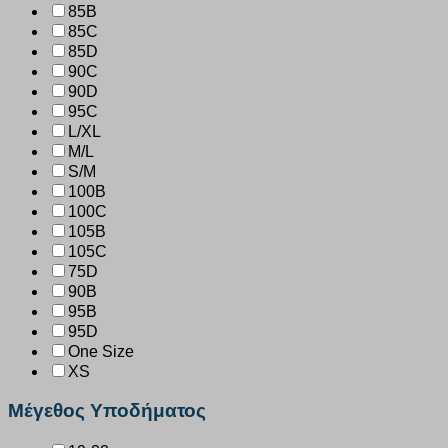
85B
85C
85D
90C
90D
95C
L/XL
M/L
S/M
100B
100C
105B
105C
75D
90B
95B
95D
One Size
XS
Μέγεθος Υποδήματος