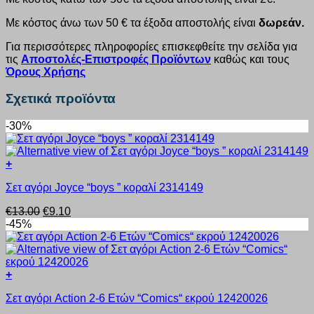
Με κόστος άνω των 50 € τα έξοδα αποστολής είναι
δωρεάν.
Για περισσότερες πληροφορίες επισκεφθείτε την σελίδα για
τις
Αποστολές-Επιστροφές Προϊόντων
καθώς και τους
Όρους Χρήσης
Σχετικά προϊόντα
-30%
+
Αυτό
Σετ αγόρι Joyce “boys ” κοραλί 2314149
το
προϊόν
Original
Η
€
13.00
€
9.10
έχει
price
τρέχουσα
-45%
πολλαπλές
was:
τιμή
παραλλαγές.
€13.00.
είναι:
Οι
€9.10.
επιλογές
+
μπορούν
Αυτό
να
Σετ αγόρι Action 2-6 Ετών “Comics“ εκρού 12420026
το
επιλεγούν
προϊόν