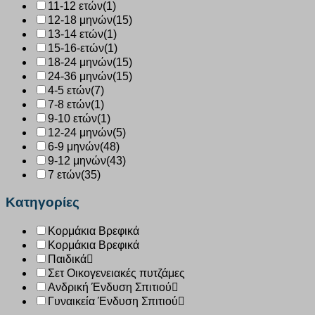
11-12 ετών
(1)
12-18 μηνών
(15)
13-14 ετών
(1)
15-16-ετών
(1)
18-24 μηνών
(15)
24-36 μηνών
(15)
4-5 ετών
(7)
7-8 ετών
(1)
9-10 ετών
(1)
12-24 μηνών
(5)
6-9 μηνών
(48)
9-12 μηνών
(43)
7 ετών
(35)
Κατηγορίες
Κορμάκια Βρεφικά
Κορμάκια Βρεφικά
Παιδικά
Σετ Οικογενειακές πυτζάμες
Ανδρική Ένδυση Σπιτιού
Γυναικεία Ένδυση Σπιτιού