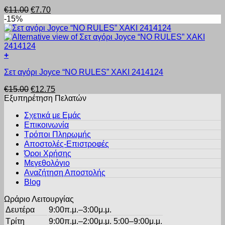
προϊόν
επιλεγούν
Original
Η
€
11.00
€
7.70
έχει
στη
price
τρέχουσα
-15%
πολλαπλές
σελίδα
was:
τιμή
παραλλαγές.
του
€11.00.
είναι:
Οι
προϊόντος
€7.70.
επιλογές
+
μπορούν
Αυτό
να
Σετ αγόρι Joyce “NO RULES” ΧΑΚΙ 2414124
το
επιλεγούν
προϊόν
στη
Original
Η
€
15.00
€
12.75
έχει
σελίδα
price
τρέχουσα
Εξυπηρέτηση Πελατών
πολλαπλές
του
was:
τιμή
παραλλαγές.
προϊόντος
Σχετικά με Εμάς
€15.00.
είναι:
Οι
Επικοινωνία
€12.75.
επιλογές
Τρόποι Πληρωμής
μπορούν
Αποστολές-Επιστροφές
να
Όροι Χρήσης
επιλεγούν
στη
Μεγεθολόγιο
σελίδα
Αναζήτηση Αποστολής
του
Blog
προϊόντος
Ωράριο Λειτουργίας
Δευτέρα
9:00π.μ.–3:00μ.μ.
Τρίτη
9:00π.μ.–2:00μ.μ. 5:00–9:00μ.μ.