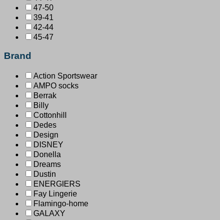
47-50
39-41
42-44
45-47
Brand
Action Sportswear
AMPO socks
Berrak
Billy
Cottonhill
Dedes
Design
DISNEY
Donella
Dreams
Dustin
ENERGIERS
Fay Lingerie
Flamingo-home
GALAXY