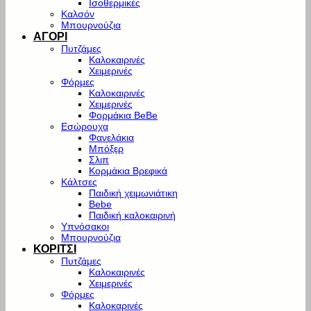
Ισοθερμικές
Καλσόν
Μπουρνούζια
ΑΓΟΡΙ
Πυτζάμες
Καλοκαιρινές
Χειμερινές
Φόρμες
Καλοκαιρινές
Χειμερινές
Φορμάκια BeBe
Εσώρουχα
Φανελάκια
Μπόξερ
Σλιπ
Κορμάκια Βρεφικά
Κάλτσες
Παιδική χειμωνιάτικη
Bebe
Παιδική καλοκαιρινή
Υπνόσακοι
Μπουρνούζια
ΚΟΡΙΤΣΙ
Πυτζάμες
Καλοκαιρινές
Χειμερινές
Φόρμες
Καλοκαρινές