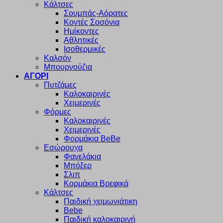
Κάλτσες
Σουμπάς-Αόρατες
Κοντές Σοσόνια
Ημίκοντες
Αθλητικές
Ισοθερμικές
Καλσόν
Μπουρνούζια
ΑΓΟΡΙ
Πυτζάμες
Καλοκαιρινές
Χειμερινές
Φόρμες
Καλοκαιρινές
Χειμερινές
Φορμάκια BeBe
Εσώρουχα
Φανελάκια
Μπόξερ
Σλιπ
Κορμάκια Βρεφικά
Κάλτσες
Παιδική χειμωνιάτικη
Bebe
Παιδική καλοκαιρινή