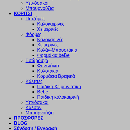
Υπνόσακοι
Μπουρνούζια
ΚΟΡΙΤΣΙ
Πυτζάμες
Καλοκαιρινές
Χειμερινές
Φόρμες
Καλοκαρινές
Χειμερινές
Κολάν-Μπουστάκια
Φορμάκια beBe
Εσώρουχα
Φανελάκια
Κυλοτάκια
Κορμάκια Βρεφικά
Κάλτσες
Παιδική Χειμωνιάτικη
Bebe
Παιδική καλοκαιρινή
Υπνόσακοι
Καλσόν
Μπουρνούζια
ΠΡΟΣΦΟΡΕΣ
BLOG
Σύνδεση / Εγγραφή