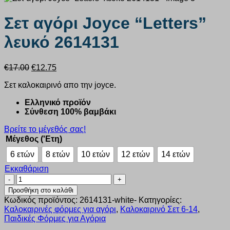
Σετ αγόρι Joyce “Letters”
λευκό 2614131
Original
Η
€
17.00
€
12.75
price
τρέχουσα
Σετ καλοκαιρινό απο την joyce.
was:
τιμή
€17.00.
είναι:
Ελληνικό προϊόν
€12.75.
Σύνθεση 100% βαμβάκι
Βρείτε το μέγεθός σας!
Μέγεθος ('Ετη)
6 ετών
8 ετών
10 ετών
12 ετών
14 ετών
Εκκαθάριση
Σετ
αγόρι
Προσθήκη στο καλάθι
Joyce
Κωδικός προϊόντος:
2614131-white-
Κατηγορίες:
“Letters”
Καλοκαιρινές φόρμες για αγόρι
,
Καλοκαιρινό Σετ 6-14
,
λευκό
Παιδικές Φόρμες για Αγόρια
2614131