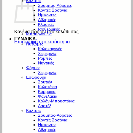
Κάλτσες
Σουμπάς-Αόρατες
Κοντές Σοσόνια
Ημίκοντες
Αθλητικές
Κλασικές
Ισοθερμικές
Κανένα προϊόν στο καλάθι σας.
Μπουρνούζια
ΓΥΝΑΙΚΑ
Επιστροφή στο κατάστημα
Πυτζάμες
Καλοκαιρινές
Χειμερινές
Ρόμπες
Νυχτικές
Φόρμες
Χειμερινές
Εσώρουχα
Σουτιέν
Κυλοτάκια
Κορμάκια
Φανελάκια
Κολάν-Μπουστάκια
Λαστέξ
Κάλτσες
Σουμπάς-Αόρατες
Κοντές Σοσόνια
Ημίκοντες
Αθλητικές