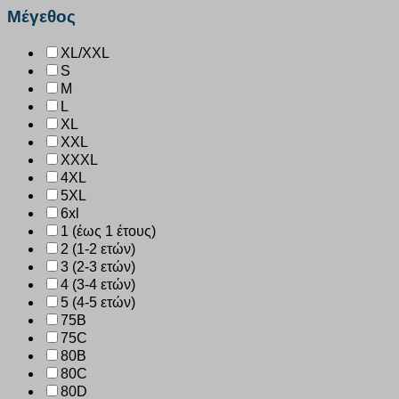
Μέγεθος
XL/XXL
S
M
L
XL
XXL
XXXL
4XL
5XL
6xl
1 (έως 1 έτους)
2 (1-2 ετών)
3 (2-3 ετών)
4 (3-4 ετών)
5 (4-5 ετών)
75B
75C
80B
80C
80D