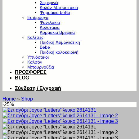
Χειμερινές
Κολάν-Μπουστάκια
Φορμάκια beBe
Εσώρουχα
Φανελάκια
Κυλοτάκια
Κορμάκια Βρεφικά
Κάλτσες
Παιδική Χειμωνιάτικη
Bebe
Παιδική καλοκαιρινή
Υπνόσακοι
Καλσόν
Μπουρνούζια
ΠΡΟΣΦΟΡΕΣ
BLOG
Σύνδεση / Εγγραφή
Home
»
Shop
-25%