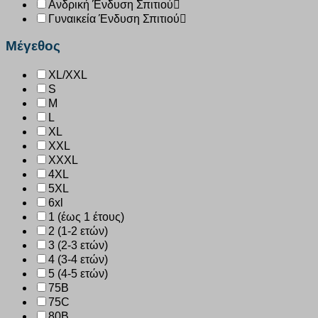
Ανδρική Ένδυση Σπιτιού
Γυναικεία Ένδυση Σπιτιού
Μέγεθος
XL/XXL
S
M
L
XL
XXL
XXXL
4XL
5XL
6xl
1 (έως 1 έτους)
2 (1-2 ετών)
3 (2-3 ετών)
4 (3-4 ετών)
5 (4-5 ετών)
75B
75C
80B