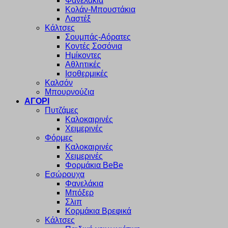
Φανελάκια
Κολάν-Μπουστάκια
Λαστέξ
Κάλτσες
Σουμπάς-Αόρατες
Κοντές Σοσόνια
Ημίκοντες
Αθλητικές
Ισοθερμικές
Καλσόν
Μπουρνούζια
ΑΓΟΡΙ
Πυτζάμες
Καλοκαιρινές
Χειμερινές
Φόρμες
Καλοκαιρινές
Χειμερινές
Φορμάκια BeBe
Εσώρουχα
Φανελάκια
Μπόξερ
Σλιπ
Κορμάκια Βρεφικά
Κάλτσες