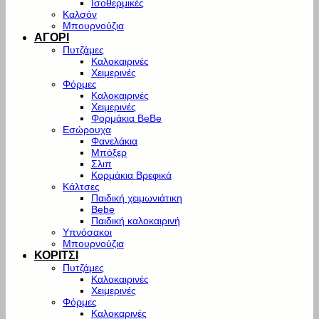
Ισοθερμικές
Καλσόν
Μπουρνούζια
ΑΓΟΡΙ
Πυτζάμες
Καλοκαιρινές
Χειμερινές
Φόρμες
Καλοκαιρινές
Χειμερινές
Φορμάκια BeBe
Εσώρουχα
Φανελάκια
Μπόξερ
Σλιπ
Κορμάκια Βρεφικά
Κάλτσες
Παιδική χειμωνιάτικη
Bebe
Παιδική καλοκαιρινή
Υπνόσακοι
Μπουρνούζια
ΚΟΡΙΤΣΙ
Πυτζάμες
Καλοκαιρινές
Χειμερινές
Φόρμες
Καλοκαρινές