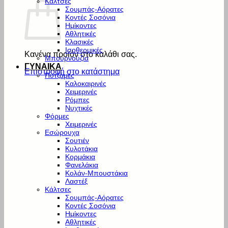
Κάλτσες
Σουμπάς-Αόρατες
Κοντές Σοσόνια
Ημίκοντες
Αθλητικές
Κλασικές
Ισοθερμικές
Κανένα προϊόν στο καλάθι σας.
Μπουρνούζια
ΓΥΝΑΙΚΑ
Επιστροφή στο κατάστημα
Πυτζάμες
Καλοκαιρινές
Χειμερινές
Ρόμπες
Νυχτικές
Φόρμες
Χειμερινές
Εσώρουχα
Σουτιέν
Κυλοτάκια
Κορμάκια
Φανελάκια
Κολάν-Μπουστάκια
Λαστέξ
Κάλτσες
Σουμπάς-Αόρατες
Κοντές Σοσόνια
Ημίκοντες
Αθλητικές