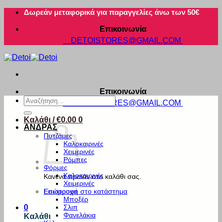
Μετάβαση
Δωρεάν μεταφορικά για παραγγελίες άνω των 50€
στο
Επικοινωνία
περιεχόμενο
DETOISTORES@GMAIL.COM
Επικοινωνία
Αναζήτηση
DETOISTORES@GMAIL.COM
για:
Καλάθι /
€
0.00
0
ΑΝΔΡΑΣ
Πυτζάμες
Καλοκαιρινές
Χειμερινές
Ρόμπες
Φόρμες
Καλοκαιρινές
Κανένα προϊόν στο καλάθι σας.
Χειμερινές
Εσώρουχα
Επιστροφή στο κατάστημα
Μποξέρ
Σλιπ
0
Φανελάκια
Καλάθι