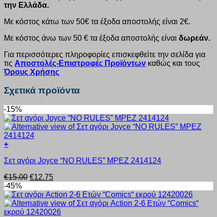
την Ελλάδα.
Με κόστος κάτω των 50€ τα έξοδα αποστολής είναι 2€.
Με κόστος άνω των 50 € τα έξοδα αποστολής είναι
δωρεάν.
Για περισσότερες πληροφορίες επισκεφθείτε την σελίδα για
τις
Αποστολές-Επιστροφές Προϊόντων
καθώς και τους
Όρους Χρήσης
Σχετικά προϊόντα
-15%
+
Αυτό
Σετ αγόρι Joyce “NO RULES” MPEZ 2414124
το
προϊόν
Original
Η
€
15.00
€
12.75
έχει
price
τρέχουσα
-45%
πολλαπλές
was:
τιμή
παραλλαγές.
€15.00.
είναι:
Οι
€12.75.
επιλογές