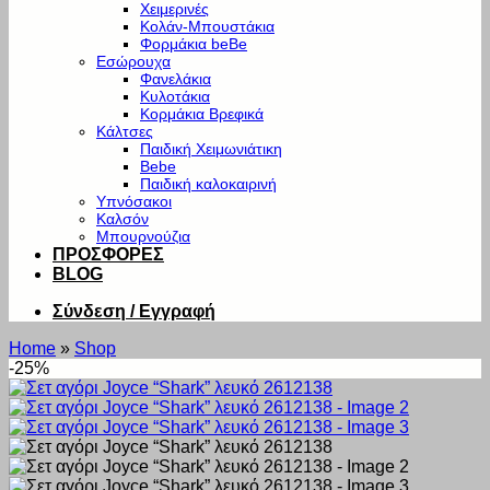
Χειμερινές
Κολάν-Μπουστάκια
Φορμάκια beBe
Εσώρουχα
Φανελάκια
Κυλοτάκια
Κορμάκια Βρεφικά
Κάλτσες
Παιδική Χειμωνιάτικη
Bebe
Παιδική καλοκαιρινή
Υπνόσακοι
Καλσόν
Μπουρνούζια
ΠΡΟΣΦΟΡΕΣ
BLOG
Σύνδεση / Εγγραφή
Home
»
Shop
-25%