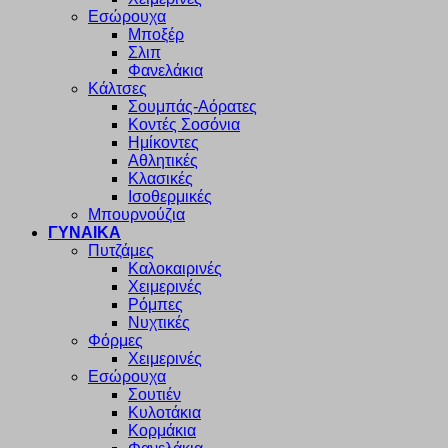
Εσώρουχα
Μποξέρ
Σλιπ
Φανελάκια
Κάλτσες
Σουμπάς-Αόρατες
Κοντές Σοσόνια
Ημίκοντες
Αθλητικές
Κλασικές
Ισοθερμικές
Μπουρνούζια
ΓΥΝΑΙΚΑ
Πυτζάμες
Καλοκαιρινές
Χειμερινές
Ρόμπες
Νυχτικές
Φόρμες
Χειμερινές
Εσώρουχα
Σουτιέν
Κυλοτάκια
Κορμάκια