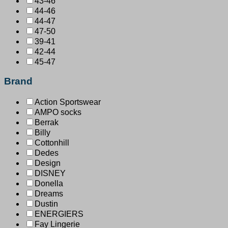
43-46
44-46
44-47
47-50
39-41
42-44
45-47
Brand
Action Sportswear
AMPO socks
Berrak
Billy
Cottonhill
Dedes
Design
DISNEY
Donella
Dreams
Dustin
ENERGIERS
Fay Lingerie