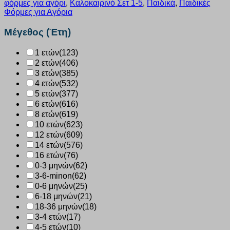
φόρμες για αγόρι
,
Καλοκαιρινό Σετ 1-5
,
Παιδικά
,
Παιδικές
λευκό
Φόρμες για Αγόρια
2612138
ποσότητα
Μέγεθος (Έτη)
1 ετών
(123)
2 ετών
(406)
3 ετών
(385)
4 ετών
(532)
5 ετών
(377)
6 ετών
(616)
8 ετών
(619)
10 ετών
(623)
12 ετών
(609)
14 ετών
(576)
16 ετών
(76)
0-3 μηνών
(62)
3-6-minon
(62)
0-6 μηνών
(25)
6-18 μηνών
(21)
18-36 μηνών
(18)
3-4 ετών
(17)
4-5 ετών
(10)