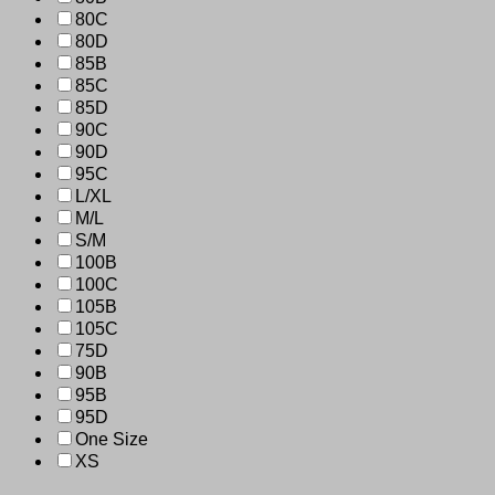
80C
80D
85B
85C
85D
90C
90D
95C
L/XL
M/L
S/M
100B
100C
105B
105C
75D
90B
95B
95D
One Size
XS