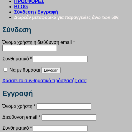
ΠΡΟΣΦΟΡΕΣ
BLOG
Σύνδεση / Εγγραφή
Δωρεάν μεταφορικά για παραγγελίες άνω των 50€
Σύνδεση
Απαιτείται
Όνομα χρήστη ή διεύθυνση email
*
Απαιτείται
Συνθηματικό
*
Να με θυμάσαι
Σύνδεση
Χάσατε το συνθηματικό πρόσβασής σας;
Εγγραφή
Απαιτείται
Όνομα χρήστη
*
Απαιτείται
Διεύθυνση email
*
Απαιτείται
Συνθηματικό
*