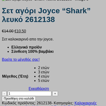
Σετ αγόρι Joyce “Shark”
λευκό 2612138
Original
Η
€
14.00
€
10.50
price
τρέχουσα
Σετ καλοκαιρινό απο την joyce.
was:
τιμή
€14.00.
είναι:
Ελληνικό προϊόν
€10.50.
Σύνθεση 100% βαμβάκι
Βρείτε το μέγεθός σας!
2 ετών
3 ετών
Μέγεθος ('Ετη)
4 ετών
5 ετών
Εκκαθάριση
Σετ
αγόρι
Προσθήκη στο καλάθι
Joyce
Κωδικός προϊόντος:
2612138-
Κατηγορίες:
Καλοκαιρινές
“Shark”