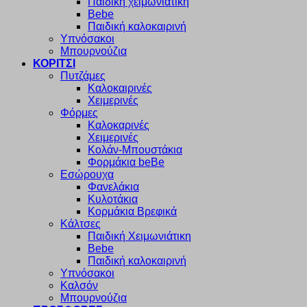
Παιδική χειμωνιάτικη
Bebe
Παιδική καλοκαιρινή
Υπνόσακοι
Μπουρνούζια
ΚΟΡΙΤΣΙ
Πυτζάμες
Καλοκαιρινές
Χειμερινές
Φόρμες
Καλοκαρινές
Χειμερινές
Κολάν-Μπουστάκια
Φορμάκια beBe
Εσώρουχα
Φανελάκια
Κυλοτάκια
Κορμάκια Βρεφικά
Κάλτσες
Παιδική Χειμωνιάτικη
Bebe
Παιδική καλοκαιρινή
Υπνόσακοι
Καλσόν
Μπουρνούζια