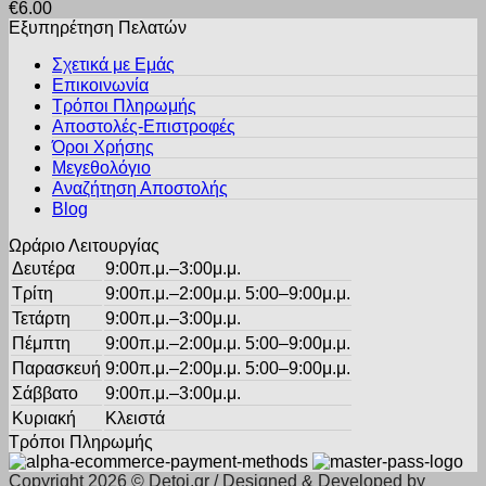
€
6.00
έχει
στη
Εξυπηρέτηση Πελατών
πολλαπλές
σελίδα
παραλλαγές.
του
Σχετικά με Εμάς
Οι
προϊόντος
Επικοινωνία
επιλογές
Τρόποι Πληρωμής
μπορούν
Αποστολές-Επιστροφές
να
Όροι Χρήσης
επιλεγούν
στη
Μεγεθολόγιο
σελίδα
Αναζήτηση Αποστολής
του
Blog
προϊόντος
Ωράριο Λειτουργίας
Δευτέρα
9:00π.μ.–3:00μ.μ.
Τρίτη
9:00π.μ.–2:00μ.μ. 5:00–9:00μ.μ.
Τετάρτη
9:00π.μ.–3:00μ.μ.
Πέμπτη
9:00π.μ.–2:00μ.μ. 5:00–9:00μ.μ.
Παρασκευή
9:00π.μ.–2:00μ.μ. 5:00–9:00μ.μ.
Σάββατο
9:00π.μ.–3:00μ.μ.
Κυριακή
Κλειστά
Τρόποι Πληρωμής
Copyright 2026 © Detoi.gr / Designed & Developed by