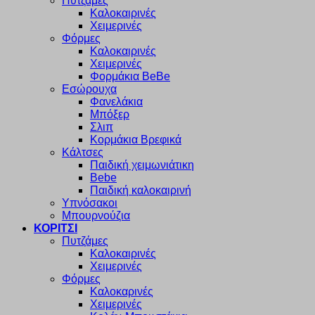
Πυτζάμες
Καλοκαιρινές
Χειμερινές
Φόρμες
Καλοκαιρινές
Χειμερινές
Φορμάκια BeBe
Εσώρουχα
Φανελάκια
Μπόξερ
Σλιπ
Κορμάκια Βρεφικά
Κάλτσες
Παιδική χειμωνιάτικη
Bebe
Παιδική καλοκαιρινή
Υπνόσακοι
Μπουρνούζια
ΚΟΡΙΤΣΙ
Πυτζάμες
Καλοκαιρινές
Χειμερινές
Φόρμες
Καλοκαρινές
Χειμερινές