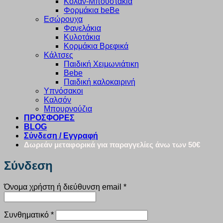
Κολάν-Μπουστάκια
Φορμάκια beBe
Εσώρουχα
Φανελάκια
Κυλοτάκια
Κορμάκια Βρεφικά
Κάλτσες
Παιδική Χειμωνιάτικη
Bebe
Παιδική καλοκαιρινή
Υπνόσακοι
Καλσόν
Μπουρνούζια
ΠΡΟΣΦΟΡΕΣ
BLOG
Σύνδεση / Εγγραφή
Δωρεάν μεταφορικά για παραγγελίες άνω των 50€
Σύνδεση
Απαιτείται
Όνομα χρήστη ή διεύθυνση email
*
Απαιτείται
Συνθηματικό
*