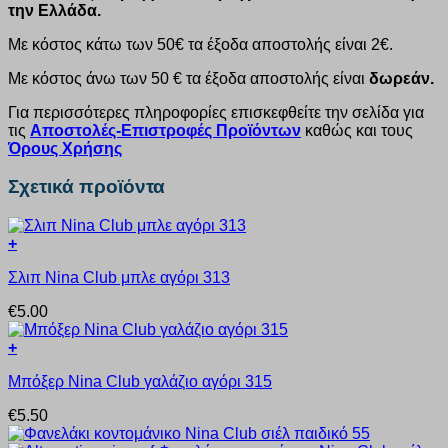
την Ελλάδα.
Με κόστος κάτω των 50€ τα έξοδα αποστολής είναι 2€.
Με κόστος άνω των 50 € τα έξοδα αποστολής είναι
δωρεάν.
Για περισσότερες πληροφορίες επισκεφθείτε την σελίδα για
τις
Αποστολές-Επιστροφές Προϊόντων
καθώς και τους
Όρους Χρήσης
Σχετικά προϊόντα
+
Αυτό
Σλιπ Nina Club μπλε αγόρι 313
το
προϊόν
€
5.00
έχει
πολλαπλές
+
παραλλαγές.
Αυτό
Οι
Μπόξερ Nina Club γαλάζιο αγόρι 315
το
επιλογές
προϊόν
μπορούν
€
5.50
έχει
να
πολλαπλές
επιλεγούν