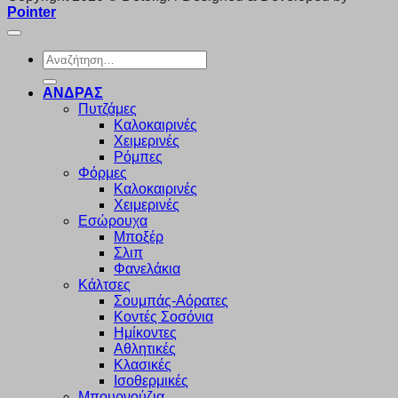
Pointer
Αναζήτηση
για:
ΑΝΔΡΑΣ
Πυτζάμες
Καλοκαιρινές
Χειμερινές
Ρόμπες
Φόρμες
Καλοκαιρινές
Χειμερινές
Εσώρουχα
Μποξέρ
Σλιπ
Φανελάκια
Κάλτσες
Σουμπάς-Αόρατες
Κοντές Σοσόνια
Ημίκοντες
Αθλητικές
Κλασικές
Ισοθερμικές
Μπουρνούζια