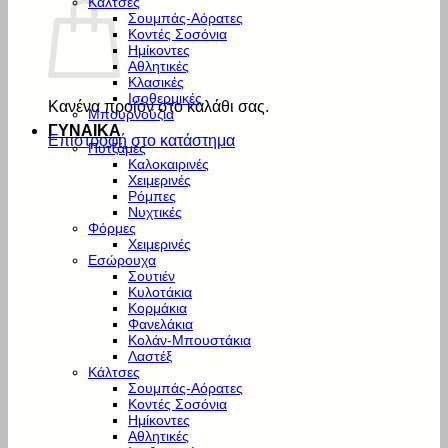
Κάλτσες
Σουμπάς-Αόρατες
Κοντές Σοσόνια
Ημίκοντες
Αθλητικές
Κλασικές
Ισοθερμικές
Κανένα προϊόν στο καλάθι σας.
Μπουρνούζια
ΓΥΝΑΙΚΑ
Επιστροφή στο κατάστημα
Πυτζάμες
Καλοκαιρινές
Χειμερινές
Ρόμπες
Νυχτικές
Φόρμες
Χειμερινές
Εσώρουχα
Σουτιέν
Κυλοτάκια
Κορμάκια
Φανελάκια
Κολάν-Μπουστάκια
Λαστέξ
Κάλτσες
Σουμπάς-Αόρατες
Κοντές Σοσόνια
Ημίκοντες
Αθλητικές