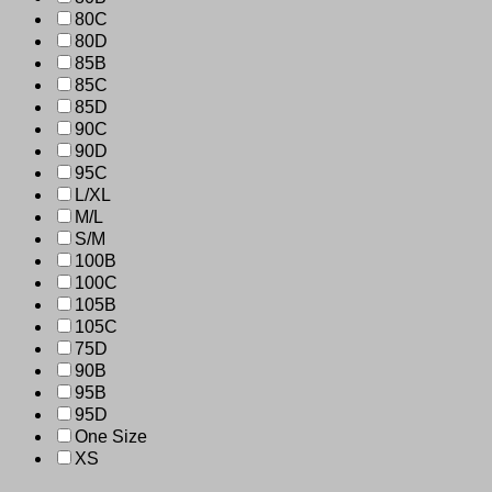
80C
80D
85B
85C
85D
90C
90D
95C
L/XL
M/L
S/M
100B
100C
105B
105C
75D
90B
95B
95D
One Size
XS