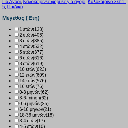
Για Αγόρι
,
Καλοκαιρινές φόρμες για αγόρι
,
Καλοκαιρινό Σετ 1-
μπλε
5
,
Παιδικά
2612144
ποσότητα
Μέγεθος (Έτη)
1 ετών
(123)
2 ετών
(406)
3 ετών
(385)
4 ετών
(532)
5 ετών
(377)
6 ετών
(616)
8 ετών
(619)
10 ετών
(623)
12 ετών
(609)
14 ετών
(576)
16 ετών
(76)
0-3 μηνών
(62)
3-6-minon
(62)
0-6 μηνών
(25)
6-18 μηνών
(21)
18-36 μηνών
(18)
3-4 ετών
(17)
4-5 ετών
(10)