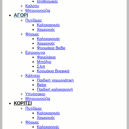
Ισοθερμικές
Καλσόν
Μπουρνούζια
ΑΓΟΡΙ
Πυτζάμες
Καλοκαιρινές
Χειμερινές
Φόρμες
Καλοκαιρινές
Χειμερινές
Φορμάκια BeBe
Εσώρουχα
Φανελάκια
Μπόξερ
Σλιπ
Κορμάκια Βρεφικά
Κάλτσες
Παιδική χειμωνιάτικη
Bebe
Παιδική καλοκαιρινή
Υπνόσακοι
Μπουρνούζια
ΚΟΡΙΤΣΙ
Πυτζάμες
Καλοκαιρινές
Χειμερινές
Φόρμες
Καλοκαρινές