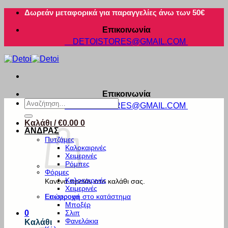
Μετάβαση
Δωρεάν μεταφορικά για παραγγελίες άνω των 50€
στο
Επικοινωνία
περιεχόμενο
DETOISTORES@GMAIL.COM
Επικοινωνία
Αναζήτηση
DETOISTORES@GMAIL.COM
για:
Καλάθι /
€
0.00
0
ΑΝΔΡΑΣ
Πυτζάμες
Καλοκαιρινές
Χειμερινές
Ρόμπες
Φόρμες
Καλοκαιρινές
Κανένα προϊόν στο καλάθι σας.
Χειμερινές
Εσώρουχα
Επιστροφή στο κατάστημα
Μποξέρ
Σλιπ
0
Φανελάκια
Καλάθι