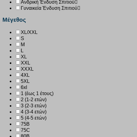
Ανδρική Ένδυση Σπιτιού
Γυναικεία Ένδυση Σπιτιού
Μέγεθος
XL/XXL
S
M
L
XL
XXL
XXXL
4XL
5XL
6xl
1 (έως 1 έτους)
2 (1-2 ετών)
3 (2-3 ετών)
4 (3-4 ετών)
5 (4-5 ετών)
75B
75C
80B