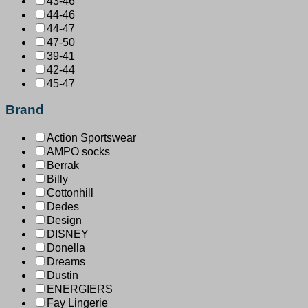
43-46
44-46
44-47
47-50
39-41
42-44
45-47
Brand
Action Sportswear
AMPO socks
Berrak
Billy
Cottonhill
Dedes
Design
DISNEY
Donella
Dreams
Dustin
ENERGIERS
Fay Lingerie