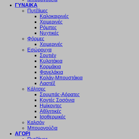
ΓΥΝΑΙΚΑ
Πυτζάμες
Καλοκαιρινές
Χειμερινές
Ρόμπες
Νυχτικές
Φόρμες
Χειμερινές
Εσώρουχα
Σουτιέν
Κυλοτάκια
Κορμάκια
Φανελάκια
Κολάν-Μπουστάκια
Λαστέξ
Κάλτσες
Σουμπάς-Αόρατες
Κοντές Σοσόνια
Ημίκοντες
Αθλητικές
Ισοθερμικές
Καλσόν
Μπουρνούζια
ΑΓΟΡΙ