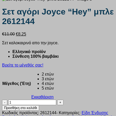
Σετ αγόρι Joyce “Hey” μπλε
2612144
Original
Η
€
11.00
€
8.25
price
τρέχουσα
Σετ καλοκαιρινό απο την joyce.
was:
τιμή
€11.00.
είναι:
Ελληνικό προϊόν
€8.25.
Σύνθεση 100% βαμβάκι
Βρείτε το μέγεθός σας!
2 ετών
3 ετών
Μέγεθος ('Ετη)
4 ετών
5 ετών
Εκκαθάριση
Σετ
αγόρι
Προσθήκη στο καλάθι
Joyce
Κωδικός προϊόντος:
2612144-
Κατηγορίες:
Είδη Ένδυσης
“Hey”