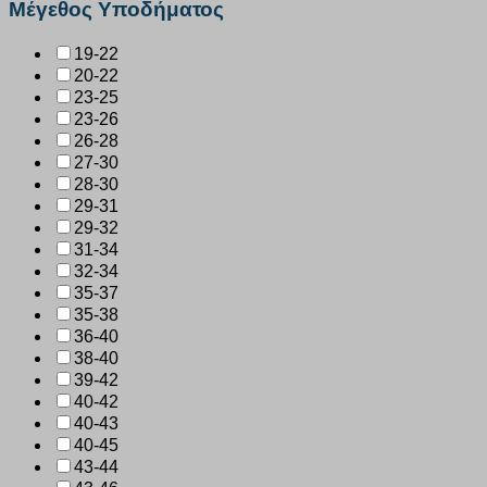
Μέγεθος Υποδήματος
19-22
20-22
23-25
23-26
26-28
27-30
28-30
29-31
29-32
31-34
32-34
35-37
35-38
36-40
38-40
39-42
40-42
40-43
40-45
43-44