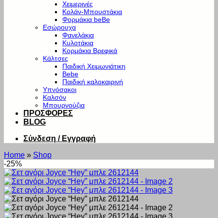
Χειμερινές
Κολάν-Μπουστάκια
Φορμάκια beBe
Εσώρουχα
Φανελάκια
Κυλοτάκια
Κορμάκια Βρεφικά
Κάλτσες
Παιδική Χειμωνιάτικη
Bebe
Παιδική καλοκαιρινή
Υπνόσακοι
Καλσόν
Μπουρνούζια
ΠΡΟΣΦΟΡΕΣ
BLOG
Σύνδεση / Εγγραφή
Home
»
Shop
-25%