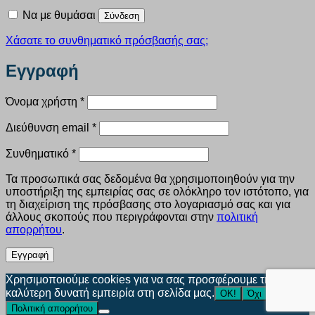
Να με θυμάσαι
Σύνδεση
Χάσατε το συνθηματικό πρόσβασής σας;
Εγγραφή
Απαιτείται
Όνομα χρήστη
*
Απαιτείται
Διεύθυνση email
*
Απαιτείται
Συνθηματικό
*
Τα προσωπικά σας δεδομένα θα χρησιμοποιηθούν για την
υποστήριξη της εμπειρίας σας σε ολόκληρο τον ιστότοπο, για
τη διαχείριση της πρόσβασης στο λογαριασμό σας και για
άλλους σκοπούς που περιγράφονται στην
πολιτική
απορρήτου
.
Εγγραφή
Χρησιμοποιούμε cookies για να σας προσφέρουμε την
καλύτερη δυνατή εμπειρία στη σελίδα μας.
ΟΚ!
Όχι
Πολιτική απορρήτου