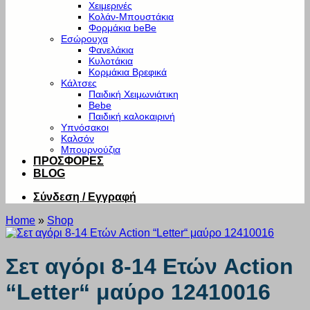
Χειμερινές
Κολάν-Μπουστάκια
Φορμάκια beBe
Εσώρουχα
Φανελάκια
Κυλοτάκια
Κορμάκια Βρεφικά
Κάλτσες
Παιδική Χειμωνιάτικη
Bebe
Παιδική καλοκαιρινή
Υπνόσακοι
Καλσόν
Μπουρνούζια
ΠΡΟΣΦΟΡΕΣ
BLOG
Σύνδεση / Εγγραφή
Home
»
Shop
Σετ αγόρι 8-14 Ετών Action
“Letter“ μαύρο 12410016