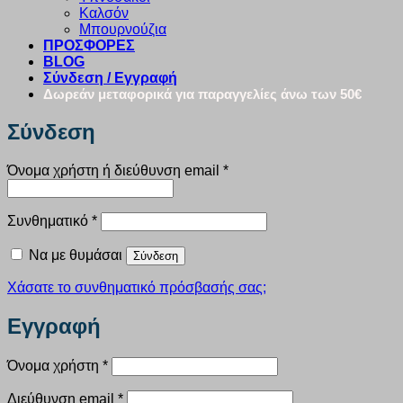
Καλσόν
Μπουρνούζια
ΠΡΟΣΦΟΡΕΣ
BLOG
Σύνδεση / Εγγραφή
Δωρεάν μεταφορικά για παραγγελίες άνω των 50€
Σύνδεση
Απαιτείται
Όνομα χρήστη ή διεύθυνση email
*
Απαιτείται
Συνθηματικό
*
Να με θυμάσαι
Σύνδεση
Χάσατε το συνθηματικό πρόσβασής σας;
Εγγραφή
Απαιτείται
Όνομα χρήστη
*
Απαιτείται
Διεύθυνση email
*