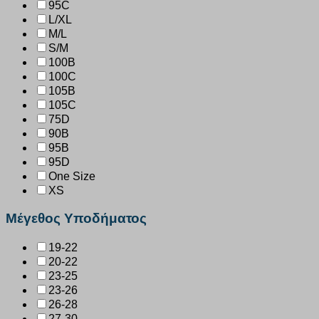
95C
L/XL
M/L
S/M
100B
100C
105B
105C
75D
90B
95B
95D
One Size
XS
Μέγεθος Υποδήματος
19-22
20-22
23-25
23-26
26-28
27-30