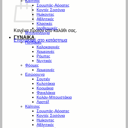
Κάλτσες
Σουμπάς-Αόρατες
Κοντές Σοσόνια
Ημίκοντες
Αθλητικές
Κλασικές
Ισοθερμικές
Κανένα προϊόν στο καλάθι σας.
Μπουρνούζια
ΓΥΝΑΙΚΑ
Επιστροφή στο κατάστημα
Πυτζάμες
Καλοκαιρινές
Χειμερινές
Ρόμπες
Νυχτικές
Φόρμες
Χειμερινές
Εσώρουχα
Σουτιέν
Κυλοτάκια
Κορμάκια
Φανελάκια
Κολάν-Μπουστάκια
Λαστέξ
Κάλτσες
Σουμπάς-Αόρατες
Κοντές Σοσόνια
Ημίκοντες
Αθλητικές