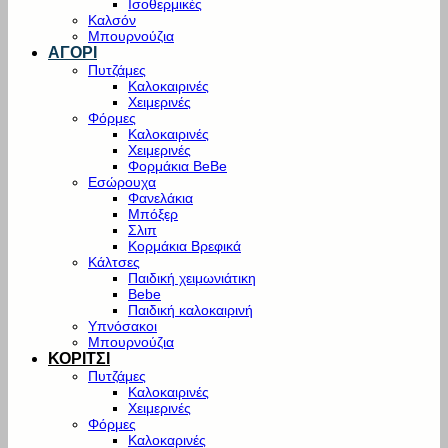
Ισοθερμικές
Καλσόν
Μπουρνούζια
ΑΓΟΡΙ
Πυτζάμες
Καλοκαιρινές
Χειμερινές
Φόρμες
Καλοκαιρινές
Χειμερινές
Φορμάκια BeBe
Εσώρουχα
Φανελάκια
Μπόξερ
Σλιπ
Κορμάκια Βρεφικά
Κάλτσες
Παιδική χειμωνιάτικη
Bebe
Παιδική καλοκαιρινή
Υπνόσακοι
Μπουρνούζια
ΚΟΡΙΤΣΙ
Πυτζάμες
Καλοκαιρινές
Χειμερινές
Φόρμες
Καλοκαρινές