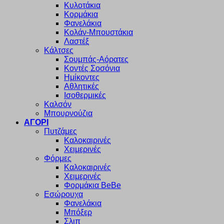
Κυλοτάκια
Κορμάκια
Φανελάκια
Κολάν-Μπουστάκια
Λαστέξ
Κάλτσες
Σουμπάς-Αόρατες
Κοντές Σοσόνια
Ημίκοντες
Αθλητικές
Ισοθερμικές
Καλσόν
Μπουρνούζια
ΑΓΟΡΙ
Πυτζάμες
Καλοκαιρινές
Χειμερινές
Φόρμες
Καλοκαιρινές
Χειμερινές
Φορμάκια BeBe
Εσώρουχα
Φανελάκια
Μπόξερ
Σλιπ