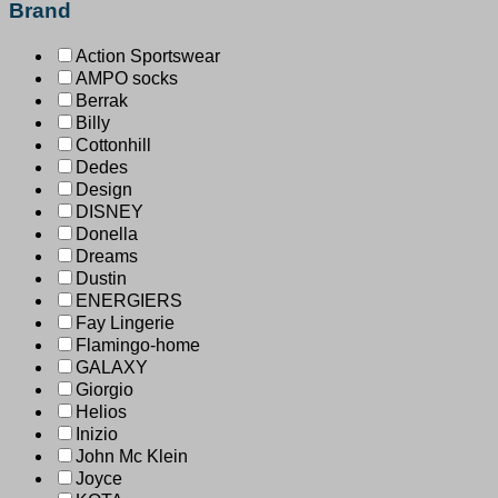
Brand
Action Sportswear
AMPO socks
Berrak
Billy
Cottonhill
Dedes
Design
DISNEY
Donella
Dreams
Dustin
ENERGIERS
Fay Lingerie
Flamingo-home
GALAXY
Giorgio
Helios
Inizio
John Mc Klein
Joyce