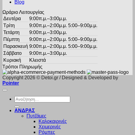
του
Blog
προϊόντος
Ωράριο Λειτουργίας
Δευτέρα
9:00π.μ.–3:00μ.μ.
Τρίτη
9:00π.μ.–2:00μ.μ. 5:00–9:00μ.μ.
Τετάρτη
9:00π.μ.–3:00μ.μ.
Πέμπτη
9:00π.μ.–2:00μ.μ. 5:00–9:00μ.μ.
Παρασκευή
9:00π.μ.–2:00μ.μ. 5:00–9:00μ.μ.
Σάββατο
9:00π.μ.–3:00μ.μ.
Κυριακή
Κλειστά
Τρόποι Πληρωμής
Copyright 2026 © Detoi.gr / Designed & Developed by
Pointer
Αναζήτηση
για:
ΑΝΔΡΑΣ
Πυτζάμες
Καλοκαιρινές
Χειμερινές
Ρόμπες