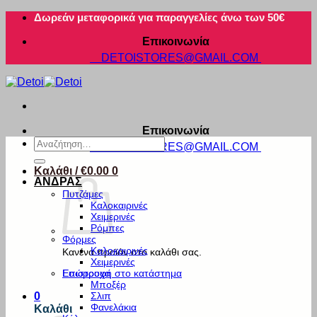
Μετάβαση
Δωρεάν μεταφορικά για παραγγελίες άνω των 50€
στο
Επικοινωνία
περιεχόμενο
DETOISTORES@GMAIL.COM
Επικοινωνία
Αναζήτηση
DETOISTORES@GMAIL.COM
για:
Καλάθι /
€
0.00
0
ΑΝΔΡΑΣ
Πυτζάμες
Καλοκαιρινές
Χειμερινές
Ρόμπες
Φόρμες
Καλοκαιρινές
Κανένα προϊόν στο καλάθι σας.
Χειμερινές
Εσώρουχα
Επιστροφή στο κατάστημα
Μποξέρ
Σλιπ
0
Φανελάκια
Καλάθι