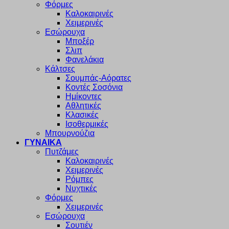
Φόρμες
Καλοκαιρινές
Χειμερινές
Εσώρουχα
Μποξέρ
Σλιπ
Φανελάκια
Κάλτσες
Σουμπάς-Αόρατες
Κοντές Σοσόνια
Ημίκοντες
Αθλητικές
Κλασικές
Ισοθερμικές
Μπουρνούζια
ΓΥΝΑΙΚΑ
Πυτζάμες
Καλοκαιρινές
Χειμερινές
Ρόμπες
Νυχτικές
Φόρμες
Χειμερινές
Εσώρουχα
Σουτιέν