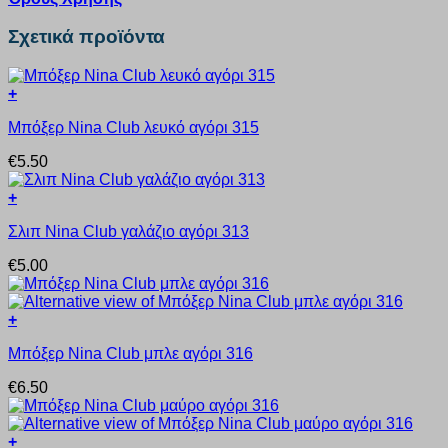
Σχετικά προϊόντα
+
Αυτό
Μπόξερ Nina Club λευκό αγόρι 315
το
προϊόν
€
5.50
έχει
πολλαπλές
+
παραλλαγές.
Αυτό
Οι
Σλιπ Nina Club γαλάζιο αγόρι 313
το
επιλογές
προϊόν
μπορούν
€
5.00
έχει
να
πολλαπλές
επιλεγούν
παραλλαγές.
στη
+
Οι
σελίδα
Αυτό
επιλογές
του
Μπόξερ Nina Club μπλε αγόρι 316
το
μπορούν
προϊόντος
προϊόν
να
€
6.50
έχει
επιλεγούν
πολλαπλές
στη
παραλλαγές.
σελίδα
+
Οι