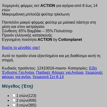
Χειμερινές φόρμες σετ
ACTION
για αγόρια από 8 έως 14
ετών
Μακρυμάνικη μπλούζα φούτερ τρίκλωνη
Παντελόνι μακρύ φόρμας φούτερ με μαλακό λάστιχο στη
μέση και στον αστράγαλο
Σύνθεση: 65% Βαμβάκι – 35% Πολυέστερ
Προιόν ελληνικής κατασκευής
Εγγυημένη ποιότητα
ACTION
by
Cottonplanet
Βρείτε το μέγεθός σας!
Αυτό το προϊόν είναι εξαντλημένο και μη διαθέσιμο αυτή τη
στιγμή.
Κωδικός προϊόντος:
12410016-mavro-
Κατηγορίες:
Είδη
Ένδυσης Για Αγόρι
,
Παιδικές Φόρμες για Αγόρια
,
Χειμερινές
φόρμες για αγόρι
,
Χειμερινό Σετ 6-14
Μέγεθος (Έτη)
1 ετών
(123)
2 ετών
(406)
3 ετών
(385)