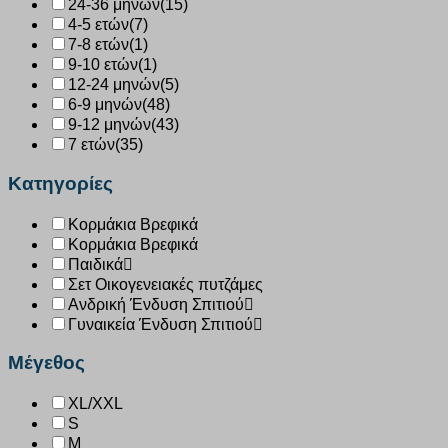
24-36 μηνών
(15)
4-5 ετών
(7)
7-8 ετών
(1)
9-10 ετών
(1)
12-24 μηνών
(5)
6-9 μηνών
(48)
9-12 μηνών
(43)
7 ετών
(35)
Κατηγορίες
Κορμάκια Βρεφικά
Κορμάκια Βρεφικά
Παιδικά
Σετ Οικογενειακές πυτζάμες
Ανδρική Ένδυση Σπιτιού
Γυναικεία Ένδυση Σπιτιού
Μέγεθος
XL/XXL
S
M