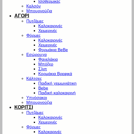
Ισοθερμικές
Καλσόν
Μπουρνούζια
ΑΓΟΡΙ
Πυτζάμες
Καλοκαιρινές
Χειμερινές
Φόρμες
Καλοκαιρινές
Χειμερινές
Φορμάκια BeBe
Εσώρουχα
Φανελάκια
Μπόξερ
Σλιπ
Κορμάκια Βρεφικά
Κάλτσες
Παιδική χειμωνιάτικη
Bebe
Παιδική καλοκαιρινή
Υπνόσακοι
Μπουρνούζια
ΚΟΡΙΤΣΙ
Πυτζάμες
Καλοκαιρινές
Χειμερινές
Φόρμες
Καλοκαρινές