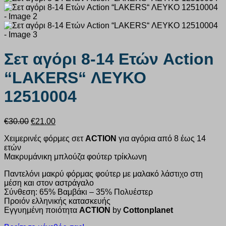
Σετ αγόρι 8-14 Ετών Action
“LAKERS“ ΛΕΥΚΟ
12510004
Original
Η
€
30.00
€
21.00
price
τρέχουσα
Χειμερινές φόρμες σετ
ACTION
για αγόρια από 8 έως 14
was:
τιμή
ετών
€30.00.
είναι:
Μακρυμάνικη μπλούζα φούτερ τρίκλωνη
€21.00.
Παντελόνι μακρύ φόρμας φούτερ με μαλακό λάστιχο στη
μέση και στον αστράγαλο
Σύνθεση: 65% Βαμβάκι – 35% Πολυέστερ
Προιόν ελληνικής κατασκευής
Εγγυημένη ποιότητα
ACTION
by
Cottonplanet