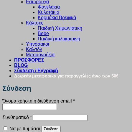
Εσώρουχα
Φανελάκια
Κυλοτάκια
Κορμάκια Βρεφικά
Κάλτσες
Παιδική Χειμωνιάτικη
Bebe
Παιδική καλοκαιρινή
Υπνόσακοι
Καλσόν
Μπουρνούζια
ΠΡΟΣΦΟΡΕΣ
BLOG
Σύνδεση / Εγγραφή
Δωρεάν μεταφορικά για παραγγελίες άνω των 50€
Σύνδεση
Απαιτείται
Όνομα χρήστη ή διεύθυνση email
*
Απαιτείται
Συνθηματικό
*
Να με θυμάσαι
Σύνδεση