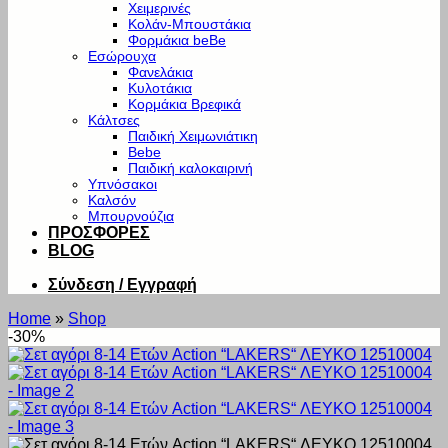
Χειμερινές
Κολάν-Μπουστάκια
Φορμάκια beBe
Εσώρουχα
Φανελάκια
Κυλοτάκια
Κορμάκια Βρεφικά
Κάλτσες
Παιδική Χειμωνιάτικη
Bebe
Παιδική καλοκαιρινή
Υπνόσακοι
Καλσόν
Μπουρνούζια
ΠΡΟΣΦΟΡΕΣ
BLOG
Σύνδεση / Εγγραφή
Home
»
Shop
-30%