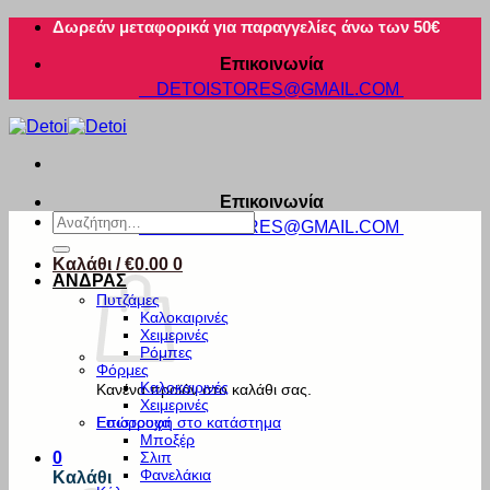
Μετάβαση
Δωρεάν μεταφορικά για παραγγελίες άνω των 50€
στο
Επικοινωνία
περιεχόμενο
DETOISTORES@GMAIL.COM
Επικοινωνία
Αναζήτηση
DETOISTORES@GMAIL.COM
για:
Καλάθι /
€
0.00
0
ΑΝΔΡΑΣ
Πυτζάμες
Καλοκαιρινές
Χειμερινές
Ρόμπες
Φόρμες
Καλοκαιρινές
Κανένα προϊόν στο καλάθι σας.
Χειμερινές
Εσώρουχα
Επιστροφή στο κατάστημα
Μποξέρ
Σλιπ
0
Φανελάκια
Καλάθι