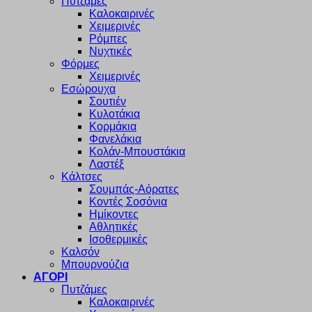
Πυτζάμες
Καλοκαιρινές
Χειμερινές
Ρόμπες
Νυχτικές
Φόρμες
Χειμερινές
Εσώρουχα
Σουτιέν
Κυλοτάκια
Κορμάκια
Φανελάκια
Κολάν-Μπουστάκια
Λαστέξ
Κάλτσες
Σουμπάς-Αόρατες
Κοντές Σοσόνια
Ημίκοντες
Αθλητικές
Ισοθερμικές
Καλσόν
Μπουρνούζια
ΑΓΟΡΙ
Πυτζάμες
Καλοκαιρινές