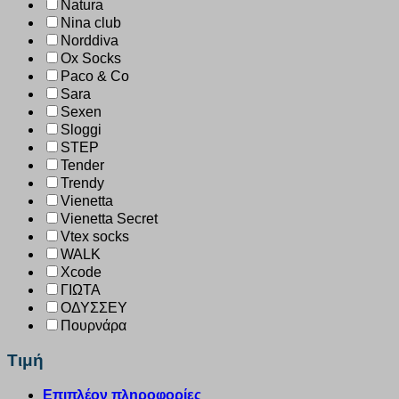
Natura
Nina club
Norddiva
Ox Socks
Paco & Co
Sara
Sexen
Sloggi
STEP
Tender
Trendy
Vienetta
Vienetta Secret
Vtex socks
WALK
Xcode
ΓΙΩΤΑ
ΟΔΥΣΣΕΥ
Πουρνάρα
Τιμή
Επιπλέον πληροφορίες