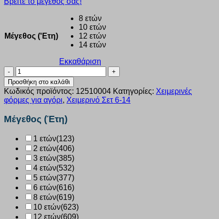
Βρείτε το μέγεθός σας!
8 ετών
10 ετών
Μέγεθος ('Ετη)
12 ετών
14 ετών
Εκκαθάριση
Σετ
αγόρι
Προσθήκη στο καλάθι
8-
Κωδικός προϊόντος:
12510004
Κατηγορίες:
Χειμερινές
14
φόρμες για αγόρι
,
Χειμερινό Σετ 6-14
Ετών
Action
Μέγεθος (Έτη)
“LAKERS“
ΛΕΥΚΟ
1 ετών
(123)
12510004
2 ετών
(406)
ποσότητα
3 ετών
(385)
4 ετών
(532)
5 ετών
(377)
6 ετών
(616)
8 ετών
(619)
10 ετών
(623)
12 ετών
(609)