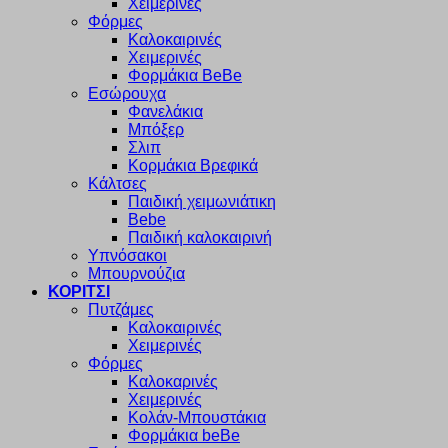
Χειμερινές
Φόρμες
Καλοκαιρινές
Χειμερινές
Φορμάκια BeBe
Εσώρουχα
Φανελάκια
Μπόξερ
Σλιπ
Κορμάκια Βρεφικά
Κάλτσες
Παιδική χειμωνιάτικη
Bebe
Παιδική καλοκαιρινή
Υπνόσακοι
Μπουρνούζια
ΚΟΡΙΤΣΙ
Πυτζάμες
Καλοκαιρινές
Χειμερινές
Φόρμες
Καλοκαρινές
Χειμερινές
Κολάν-Μπουστάκια
Φορμάκια beBe