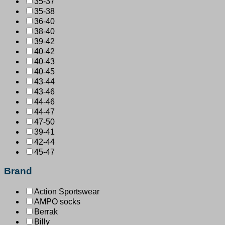
35-37
35-38
36-40
38-40
39-42
40-42
40-43
40-45
43-44
43-46
44-46
44-47
47-50
39-41
42-44
45-47
Brand
Action Sportswear
AMPO socks
Berrak
Billy