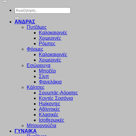
Αναζήτηση
για:
ΑΝΔΡΑΣ
Πυτζάμες
Καλοκαιρινές
Χειμερινές
Ρόμπες
Φόρμες
Καλοκαιρινές
Χειμερινές
Εσώρουχα
Μποξέρ
Σλιπ
Φανελάκια
Κάλτσες
Σουμπάς-Αόρατες
Κοντές Σοσόνια
Ημίκοντες
Αθλητικές
Κλασικές
Ισοθερμικές
Μπουρνούζια
ΓΥΝΑΙΚΑ