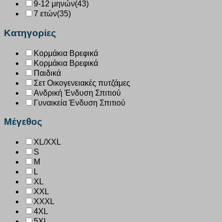
9-12 μηνών
(43)
7 ετών
(35)
Κατηγορίες
Κορμάκια Βρεφικά
Κορμάκια Βρεφικά
Παιδικά
Σετ Οικογενειακές πυτζάμες
Ανδρική Ένδυση Σπιτιού
Γυναικεία Ένδυση Σπιτιού
Μέγεθος
XL/XXL
S
M
L
XL
XXL
XXXL
4XL
5XL