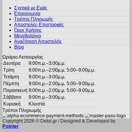
was:
τιμή
παραλλαγές.
προϊόντος
Σχετικά με Εμάς
€16.95.
είναι:
Οι
Επικοινωνία
€11.86.
επιλογές
Τρόποι Πληρωμής
μπορούν
Αποστολές-Επιστροφές
να
Όροι Χρήσης
επιλεγούν
στη
Μεγεθολόγιο
σελίδα
Αναζήτηση Αποστολής
του
Blog
προϊόντος
Ωράριο Λειτουργίας
Δευτέρα
9:00π.μ.–3:00μ.μ.
Τρίτη
9:00π.μ.–2:00μ.μ. 5:00–9:00μ.μ.
Τετάρτη
9:00π.μ.–3:00μ.μ.
Πέμπτη
9:00π.μ.–2:00μ.μ. 5:00–9:00μ.μ.
Παρασκευή
9:00π.μ.–2:00μ.μ. 5:00–9:00μ.μ.
Σάββατο
9:00π.μ.–3:00μ.μ.
Κυριακή
Κλειστά
Τρόποι Πληρωμής
Copyright 2026 © Detoi.gr / Designed & Developed by
Pointer