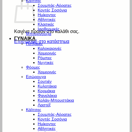
Κάλτσες
Σουμπάς-Αόρατες
Κοντές Σοσόνια
Ημίκοντες
Αθλητικές
Κλασικές
Ισοθερμικές
Κανένα προϊόν στο καλάθι σας.
Μπουρνούζια
ΓΥΝΑΙΚΑ
Επιστροφή στο κατάστημα
Πυτζάμες
Καλοκαιρινές
Χειμερινές
Ρόμπες
Νυχτικές
Φόρμες
Χειμερινές
Εσώρουχα
Σουτιέν
Κυλοτάκια
Κορμάκια
Φανελάκια
Κολάν-Μπουστάκια
Λαστέξ
Κάλτσες
Σουμπάς-Αόρατες
Κοντές Σοσόνια
Ημίκοντες
Αθλητικές