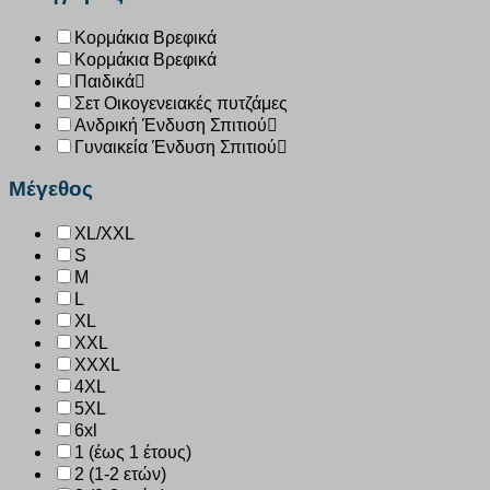
Κορμάκια Βρεφικά
Κορμάκια Βρεφικά
Παιδικά
Σετ Οικογενειακές πυτζάμες
Ανδρική Ένδυση Σπιτιού
Γυναικεία Ένδυση Σπιτιού
Μέγεθος
XL/XXL
S
M
L
XL
XXL
XXXL
4XL
5XL
6xl
1 (έως 1 έτους)
2 (1-2 ετών)