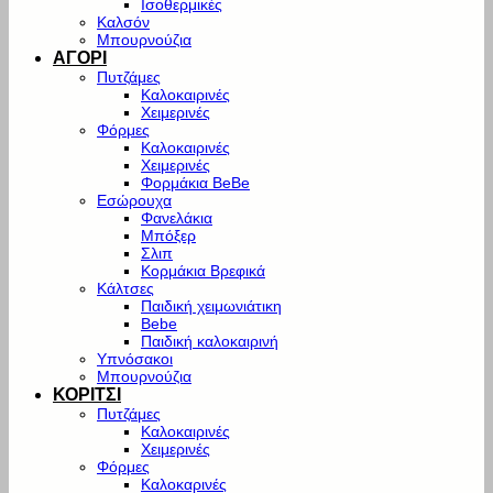
Ισοθερμικές
Καλσόν
Μπουρνούζια
ΑΓΟΡΙ
Πυτζάμες
Καλοκαιρινές
Χειμερινές
Φόρμες
Καλοκαιρινές
Χειμερινές
Φορμάκια BeBe
Εσώρουχα
Φανελάκια
Μπόξερ
Σλιπ
Κορμάκια Βρεφικά
Κάλτσες
Παιδική χειμωνιάτικη
Bebe
Παιδική καλοκαιρινή
Υπνόσακοι
Μπουρνούζια
ΚΟΡΙΤΣΙ
Πυτζάμες
Καλοκαιρινές
Χειμερινές
Φόρμες
Καλοκαρινές