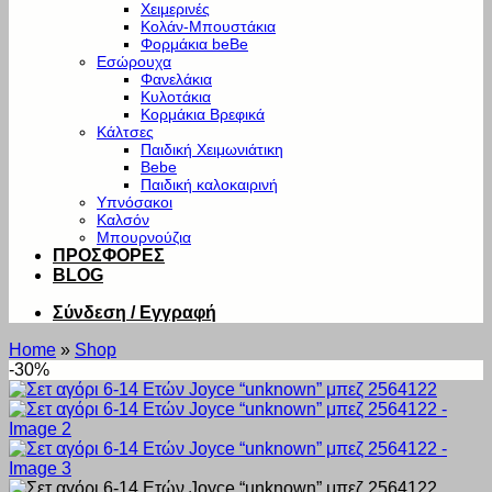
Χειμερινές
Κολάν-Μπουστάκια
Φορμάκια beBe
Εσώρουχα
Φανελάκια
Κυλοτάκια
Κορμάκια Βρεφικά
Κάλτσες
Παιδική Χειμωνιάτικη
Bebe
Παιδική καλοκαιρινή
Υπνόσακοι
Καλσόν
Μπουρνούζια
ΠΡΟΣΦΟΡΕΣ
BLOG
Σύνδεση / Εγγραφή
Home
»
Shop
-30%