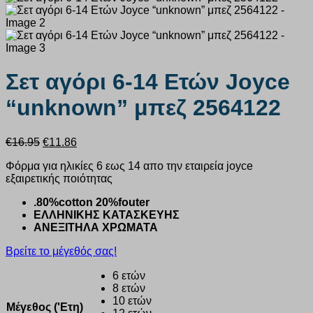
Σετ αγόρι 6-14 Ετών Joyce
“unknown” μπεζ 2564122
Original
Η
€
16.95
€
11.86
price
τρέχουσα
Φόρμα για ηλικίες 6 εως 14 απο την εταιρεία joyce
was:
τιμή
εξαιρετικής ποιότητας
€16.95.
είναι:
€11.86.
.80%cotton 20%fouter
ΕΛΛΗΝΙΚΗΣ ΚΑΤΑΣΚΕΥΗΣ
ΑΝΕΞΙΤΗΛΑ ΧΡΩΜΑΤΑ
Βρείτε το μέγεθός σας!
6 ετών
8 ετών
10 ετών
Μέγεθος ('Ετη)