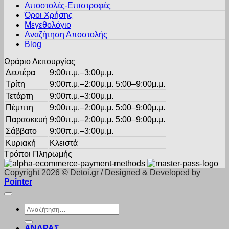
Αποστολές-Επιστροφές
να
Όροι Χρήσης
επιλεγούν
στη
Μεγεθολόγιο
σελίδα
Αναζήτηση Αποστολής
του
Blog
προϊόντος
Ωράριο Λειτουργίας
Δευτέρα
9:00π.μ.–3:00μ.μ.
Τρίτη
9:00π.μ.–2:00μ.μ. 5:00–9:00μ.μ.
Τετάρτη
9:00π.μ.–3:00μ.μ.
Πέμπτη
9:00π.μ.–2:00μ.μ. 5:00–9:00μ.μ.
Παρασκευή
9:00π.μ.–2:00μ.μ. 5:00–9:00μ.μ.
Σάββατο
9:00π.μ.–3:00μ.μ.
Κυριακή
Κλειστά
Τρόποι Πληρωμής
Copyright 2026 © Detoi.gr / Designed & Developed by
Pointer
Αναζήτηση
για:
ΑΝΔΡΑΣ