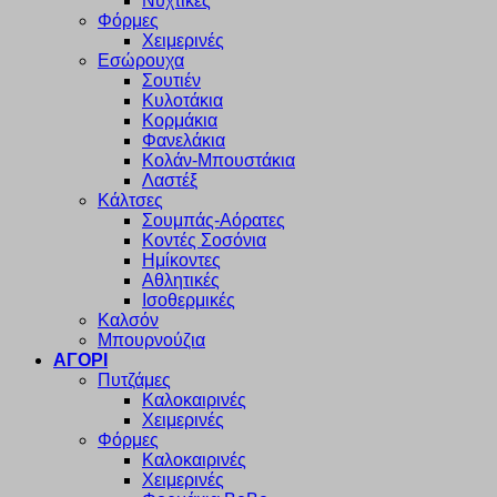
Νυχτικές
Φόρμες
Χειμερινές
Εσώρουχα
Σουτιέν
Κυλοτάκια
Κορμάκια
Φανελάκια
Κολάν-Μπουστάκια
Λαστέξ
Κάλτσες
Σουμπάς-Αόρατες
Κοντές Σοσόνια
Ημίκοντες
Αθλητικές
Ισοθερμικές
Καλσόν
Μπουρνούζια
ΑΓΟΡΙ
Πυτζάμες
Καλοκαιρινές
Χειμερινές
Φόρμες
Καλοκαιρινές
Χειμερινές