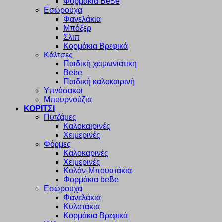
Φορμάκια BeBe
Εσώρουχα
Φανελάκια
Μπόξερ
Σλιπ
Κορμάκια Βρεφικά
Κάλτσες
Παιδική χειμωνιάτικη
Bebe
Παιδική καλοκαιρινή
Υπνόσακοι
Μπουρνούζια
ΚΟΡΙΤΣΙ
Πυτζάμες
Καλοκαιρινές
Χειμερινές
Φόρμες
Καλοκαρινές
Χειμερινές
Κολάν-Μπουστάκια
Φορμάκια beBe
Εσώρουχα
Φανελάκια
Κυλοτάκια
Κορμάκια Βρεφικά