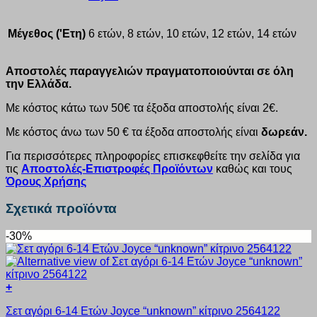
Μέγεθος ('Ετη)
6 ετών, 8 ετών, 10 ετών, 12 ετών, 14 ετών
Αποστολές παραγγελιών πραγματοποιούνται σε όλη
την Ελλάδα.
Με κόστος κάτω των 50€ τα έξοδα αποστολής είναι 2€.
Με κόστος άνω των 50 € τα έξοδα αποστολής είναι
δωρεάν.
Για περισσότερες πληροφορίες επισκεφθείτε την σελίδα για
τις
Αποστολές-Επιστροφές Προϊόντων
καθώς και τους
Όρους Χρήσης
Σχετικά προϊόντα
-30%
+
Αυτό
Σετ αγόρι 6-14 Ετών Joyce “unknown” κίτρινο 2564122
το