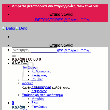
Μετάβαση
Δωρεάν μεταφορικά για παραγγελίες άνω των 50€
στο
Επικοινωνία
περιεχόμενο
DETOISTORES@GMAIL.COM
Επικοινωνία
Αναζήτηση
DETOISTORES@GMAIL.COM
για:
Καλάθι /
€
0.00
0
ΑΝΔΡΑΣ
Πυτζάμες
Καλοκαιρινές
Χειμερινές
Ρόμπες
Φόρμες
Καλοκαιρινές
Κανένα προϊόν στο καλάθι σας.
Χειμερινές
Εσώρουχα
Επιστροφή στο κατάστημα
Μποξέρ
Σλιπ
0
Φανελάκια
Καλάθι