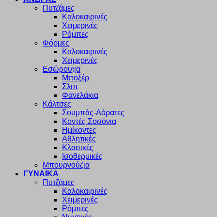
Πυτζάμες
Καλοκαιρινές
Χειμερινές
Ρόμπες
Φόρμες
Καλοκαιρινές
Χειμερινές
Εσώρουχα
Μποξέρ
Σλιπ
Φανελάκια
Κάλτσες
Σουμπάς-Αόρατες
Κοντές Σοσόνια
Ημίκοντες
Αθλητικές
Κλασικές
Ισοθερμικές
Μπουρνούζια
ΓΥΝΑΙΚΑ
Πυτζάμες
Καλοκαιρινές
Χειμερινές
Ρόμπες