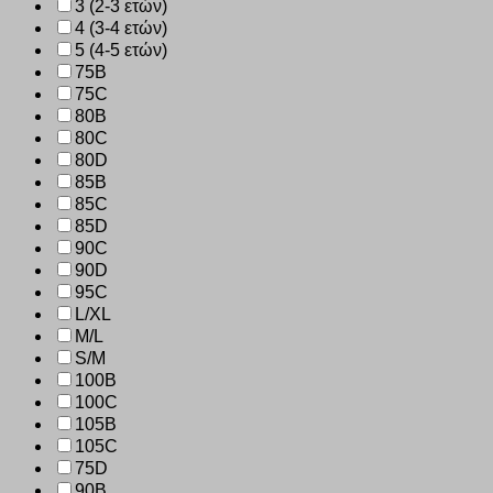
3 (2-3 ετών)
4 (3-4 ετών)
5 (4-5 ετών)
75B
75C
80B
80C
80D
85B
85C
85D
90C
90D
95C
L/XL
M/L
S/M
100B
100C
105B
105C
75D
90B