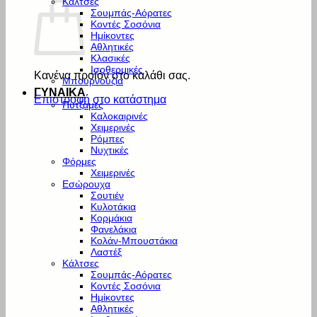
Κάλτσες
Σουμπάς-Αόρατες
Κοντές Σοσόνια
Ημίκοντες
Αθλητικές
Κλασικές
Ισοθερμικές
Κανένα προϊόν στο καλάθι σας.
Μπουρνούζια
ΓΥΝΑΙΚΑ
Επιστροφή στο κατάστημα
Πυτζάμες
Καλοκαιρινές
Χειμερινές
Ρόμπες
Νυχτικές
Φόρμες
Χειμερινές
Εσώρουχα
Σουτιέν
Κυλοτάκια
Κορμάκια
Φανελάκια
Κολάν-Μπουστάκια
Λαστέξ
Κάλτσες
Σουμπάς-Αόρατες
Κοντές Σοσόνια
Ημίκοντες
Αθλητικές