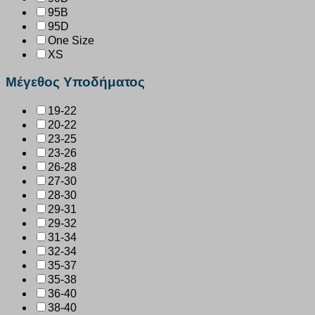
95B
95D
One Size
XS
Μέγεθος Υποδήματος
19-22
20-22
23-25
23-26
26-28
27-30
28-30
29-31
29-32
31-34
32-34
35-37
35-38
36-40
38-40