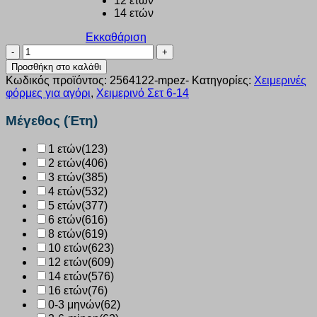
12 ετών
14 ετών
Εκκαθάριση
Σετ
αγόρι
Προσθήκη στο καλάθι
6-
Κωδικός προϊόντος:
2564122-mpez-
Κατηγορίες:
Χειμερινές
14
φόρμες για αγόρι
,
Χειμερινό Σετ 6-14
Ετών
Joyce
Μέγεθος (Έτη)
“unknown”
μπεζ
1 ετών
(123)
2564122
2 ετών
(406)
ποσότητα
3 ετών
(385)
4 ετών
(532)
5 ετών
(377)
6 ετών
(616)
8 ετών
(619)
10 ετών
(623)
12 ετών
(609)
14 ετών
(576)
16 ετών
(76)
0-3 μηνών
(62)