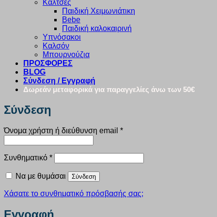
Κάλτσες
Παιδική Χειμωνιάτικη
Bebe
Παιδική καλοκαιρινή
Υπνόσακοι
Καλσόν
Μπουρνούζια
ΠΡΟΣΦΟΡΕΣ
BLOG
Σύνδεση / Εγγραφή
Δωρεάν μεταφορικά για παραγγελίες άνω των 50€
Σύνδεση
Απαιτείται
Όνομα χρήστη ή διεύθυνση email
*
Απαιτείται
Συνθηματικό
*
Να με θυμάσαι
Σύνδεση
Χάσατε το συνθηματικό πρόσβασής σας;
Εγγραφή