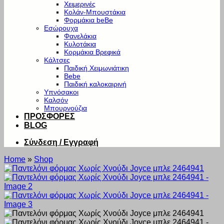
Χειμερινές
Κολάν-Μπουστάκια
Φορμάκια beBe
Εσώρουχα
Φανελάκια
Κυλοτάκια
Κορμάκια Βρεφικά
Κάλτσες
Παιδική Χειμωνιάτικη
Bebe
Παιδική καλοκαιρινή
Υπνόσακοι
Καλσόν
Μπουρνούζια
ΠΡΟΣΦΟΡΕΣ
BLOG
Σύνδεση / Εγγραφή
Home
»
Shop