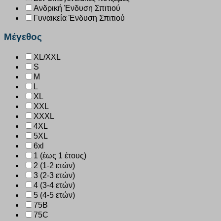
Ανδρική Ένδυση Σπιτιού
Γυναικεία Ένδυση Σπιτιού
Μέγεθος
XL/XXL
S
M
L
XL
XXL
XXXL
4XL
5XL
6xl
1 (έως 1 έτους)
2 (1-2 ετών)
3 (2-3 ετών)
4 (3-4 ετών)
5 (4-5 ετών)
75B
75C