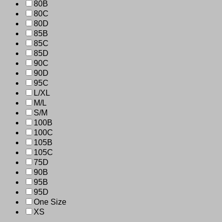
80B
80C
80D
85B
85C
85D
90C
90D
95C
L/XL
M/L
S/M
100B
100C
105B
105C
75D
90B
95B
95D
One Size
XS