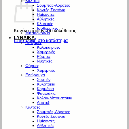
Κάλτσες
Σουμπάς-Αόρατες
Κοντές Σοσόνια
Ημίκοντες
Αθλητικές
Κλασικές
Ισοθερμικές
Κανένα προϊόν στο καλάθι σας.
Μπουρνούζια
ΓΥΝΑΙΚΑ
Επιστροφή στο κατάστημα
Πυτζάμες
Καλοκαιρινές
Χειμερινές
Ρόμπες
Νυχτικές
Φόρμες
Χειμερινές
Εσώρουχα
Σουτιέν
Κυλοτάκια
Κορμάκια
Φανελάκια
Κολάν-Μπουστάκια
Λαστέξ
Κάλτσες
Σουμπάς-Αόρατες
Κοντές Σοσόνια
Ημίκοντες
Αθλητικές