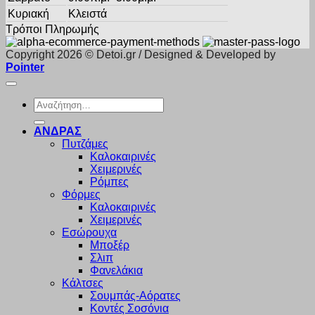
Κυριακή
Κλειστά
Τρόποι Πληρωμής
Copyright 2026 © Detoi.gr / Designed & Developed by
Pointer
Αναζήτηση
για:
ΑΝΔΡΑΣ
Πυτζάμες
Καλοκαιρινές
Χειμερινές
Ρόμπες
Φόρμες
Καλοκαιρινές
Χειμερινές
Εσώρουχα
Μποξέρ
Σλιπ
Φανελάκια
Κάλτσες
Σουμπάς-Αόρατες
Κοντές Σοσόνια