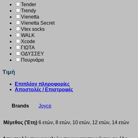
Tender
Trendy
Vienetta
Vienetta Secret
Vtex socks
WALK
Xcode
ΓΙΩΤΑ
ΟΔΥΣΣΕΥ
Πουρνάρα
Τιμή
Επιπλέον πληροφορίες
Αποστολές / Επιστροφές
Brands
Joyce
Μέγεθος ('Ετη)
6 ετών, 8 ετών, 10 ετών, 12 ετών, 14 ετών