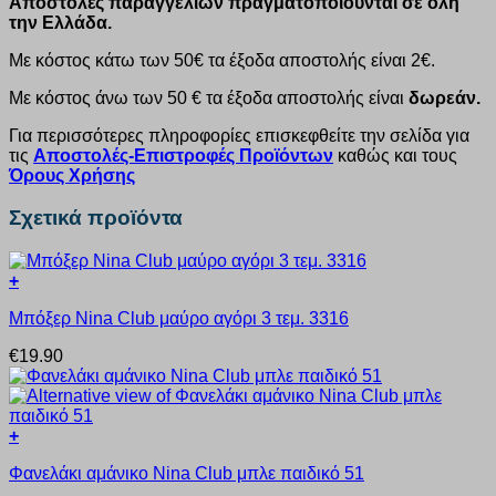
Αποστολές παραγγελιών πραγματοποιούνται σε όλη
την Ελλάδα.
Με κόστος κάτω των 50€ τα έξοδα αποστολής είναι 2€.
Με κόστος άνω των 50 € τα έξοδα αποστολής είναι
δωρεάν.
Για περισσότερες πληροφορίες επισκεφθείτε την σελίδα για
τις
Αποστολές-Επιστροφές Προϊόντων
καθώς και τους
Όρους Χρήσης
Σχετικά προϊόντα
+
Αυτό
Μπόξερ Nina Club μαύρο αγόρι 3 τεμ. 3316
το
προϊόν
€
19.90
έχει
πολλαπλές
παραλλαγές.
Οι
+
επιλογές
Αυτό
μπορούν
Φανελάκι αμάνικο Nina Club μπλε παιδικό 51
το
να
προϊόν