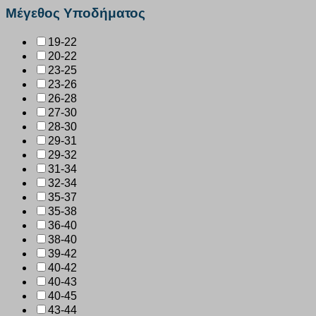
Μέγεθος Υποδήματος
19-22
20-22
23-25
23-26
26-28
27-30
28-30
29-31
29-32
31-34
32-34
35-37
35-38
36-40
38-40
39-42
40-42
40-43
40-45
43-44