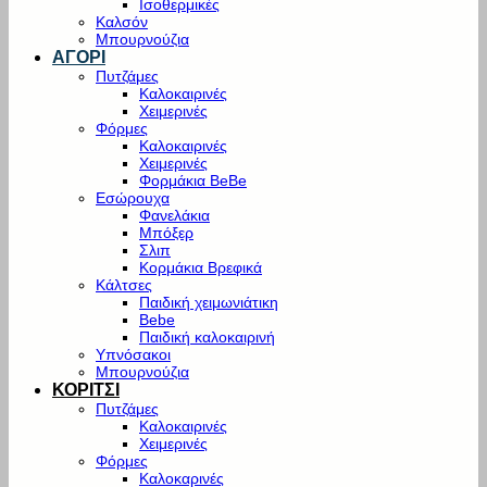
Ισοθερμικές
Καλσόν
Μπουρνούζια
ΑΓΟΡΙ
Πυτζάμες
Καλοκαιρινές
Χειμερινές
Φόρμες
Καλοκαιρινές
Χειμερινές
Φορμάκια BeBe
Εσώρουχα
Φανελάκια
Μπόξερ
Σλιπ
Κορμάκια Βρεφικά
Κάλτσες
Παιδική χειμωνιάτικη
Bebe
Παιδική καλοκαιρινή
Υπνόσακοι
Μπουρνούζια
ΚΟΡΙΤΣΙ
Πυτζάμες
Καλοκαιρινές
Χειμερινές
Φόρμες
Καλοκαρινές