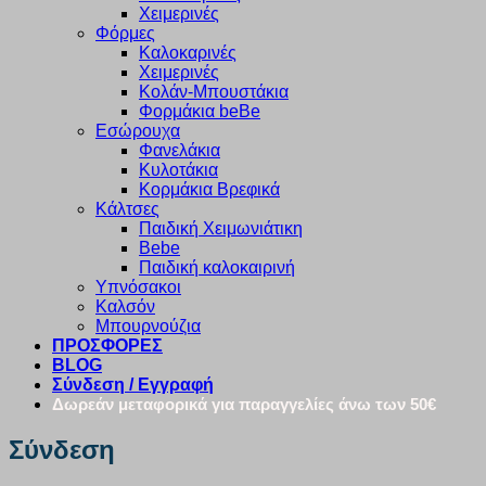
Χειμερινές
Φόρμες
Καλοκαρινές
Χειμερινές
Κολάν-Μπουστάκια
Φορμάκια beBe
Εσώρουχα
Φανελάκια
Κυλοτάκια
Κορμάκια Βρεφικά
Κάλτσες
Παιδική Χειμωνιάτικη
Bebe
Παιδική καλοκαιρινή
Υπνόσακοι
Καλσόν
Μπουρνούζια
ΠΡΟΣΦΟΡΕΣ
BLOG
Σύνδεση / Εγγραφή
Δωρεάν μεταφορικά για παραγγελίες άνω των 50€
Σύνδεση