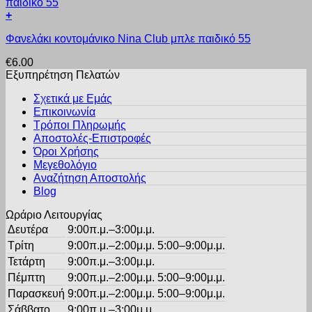
Οι
σελίδα
+
επιλογές
του
Αυτό
μπορούν
προϊόντος
Φανελάκι κοντομάνικο Nina Club μπλε παιδικό 55
το
να
προϊόν
επιλεγούν
€
6.00
έχει
στη
Εξυπηρέτηση Πελατών
πολλαπλές
σελίδα
παραλλαγές.
του
Σχετικά με Εμάς
Οι
προϊόντος
Επικοινωνία
επιλογές
Τρόποι Πληρωμής
μπορούν
Αποστολές-Επιστροφές
να
Όροι Χρήσης
επιλεγούν
στη
Μεγεθολόγιο
σελίδα
Αναζήτηση Αποστολής
του
Blog
προϊόντος
Ωράριο Λειτουργίας
Δευτέρα
9:00π.μ.–3:00μ.μ.
Τρίτη
9:00π.μ.–2:00μ.μ. 5:00–9:00μ.μ.
Τετάρτη
9:00π.μ.–3:00μ.μ.
Πέμπτη
9:00π.μ.–2:00μ.μ. 5:00–9:00μ.μ.
Παρασκευή
9:00π.μ.–2:00μ.μ. 5:00–9:00μ.μ.
Σάββατο
9:00π.μ.–3:00μ.μ.