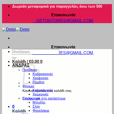
Μετάβαση
Δωρεάν μεταφορικά για παραγγελίες άνω των 50€
στο
Επικοινωνία
περιεχόμενο
DETOISTORES@GMAIL.COM
Επικοινωνία
Αναζήτηση
DETOISTORES@GMAIL.COM
για:
Καλάθι /
€
0.00
0
ΑΝΔΡΑΣ
Πυτζάμες
Καλοκαιρινές
Χειμερινές
Ρόμπες
Φόρμες
Καλοκαιρινές
Κανένα προϊόν στο καλάθι σας.
Χειμερινές
Εσώρουχα
Επιστροφή στο κατάστημα
Μποξέρ
Σλιπ
0
Φανελάκια
Καλάθι