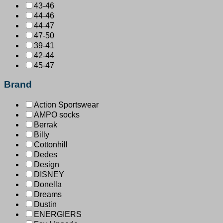
43-46
44-46
44-47
47-50
39-41
42-44
45-47
Brand
Action Sportswear
AMPO socks
Berrak
Billy
Cottonhill
Dedes
Design
DISNEY
Donella
Dreams
Dustin
ENERGIERS