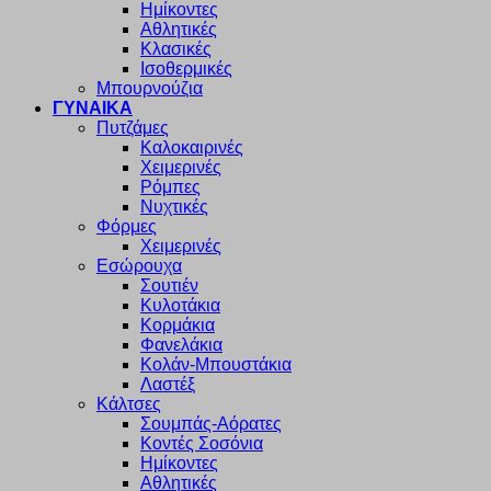
Ημίκοντες
Αθλητικές
Κλασικές
Ισοθερμικές
Μπουρνούζια
ΓΥΝΑΙΚΑ
Πυτζάμες
Καλοκαιρινές
Χειμερινές
Ρόμπες
Νυχτικές
Φόρμες
Χειμερινές
Εσώρουχα
Σουτιέν
Κυλοτάκια
Κορμάκια
Φανελάκια
Κολάν-Μπουστάκια
Λαστέξ
Κάλτσες
Σουμπάς-Αόρατες
Κοντές Σοσόνια
Ημίκοντες
Αθλητικές