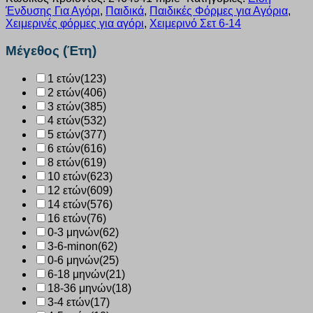
Ένδυσης Για Αγόρι
,
Παιδικά
,
Παιδικές Φόρμες για Αγόρια
,
Χειμερινές φόρμες για αγόρι
,
Χειμερινό Σετ 6-14
Μέγεθος (Έτη)
1 ετών
(123)
2 ετών
(406)
3 ετών
(385)
4 ετών
(532)
5 ετών
(377)
6 ετών
(616)
8 ετών
(619)
10 ετών
(623)
12 ετών
(609)
14 ετών
(576)
16 ετών
(76)
0-3 μηνών
(62)
3-6-minon
(62)
0-6 μηνών
(25)
6-18 μηνών
(21)
18-36 μηνών
(18)
3-4 ετών
(17)