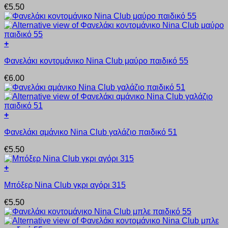
επιλεγούν
€
5.50
έχει
στη
πολλαπλές
σελίδα
παραλλαγές.
του
Οι
προϊόντος
+
επιλογές
Αυτό
μπορούν
Φανελάκι κοντομάνικο Nina Club μαύρο παιδικό 55
το
να
προϊόν
επιλεγούν
€
6.00
έχει
στη
πολλαπλές
σελίδα
παραλλαγές.
του
Οι
προϊόντος
+
επιλογές
Αυτό
μπορούν
Φανελάκι αμάνικο Nina Club γαλάζιο παιδικό 51
το
να
προϊόν
επιλεγούν
€
5.50
έχει
στη
πολλαπλές
σελίδα
+
παραλλαγές.
του
Αυτό
Οι
προϊόντος
Μπόξερ Nina Club γκρι αγόρι 315
το
επιλογές
προϊόν
μπορούν
€
5.50
έχει
να
πολλαπλές
επιλεγούν
παραλλαγές.
στη