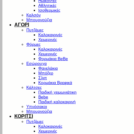
Ημίκοντες
Αθλητικές
Ισοθερμικές
Καλσόν
Μπουρνούζια
ΑΓΟΡΙ
Πυτζάμες
Καλοκαιρινές
Χειμερινές
Φόρμες
Καλοκαιρινές
Χειμερινές
Φορμάκια BeBe
Εσώρουχα
Φανελάκια
Μπόξερ
Σλιπ
Κορμάκια Βρεφικά
Κάλτσες
Παιδική χειμωνιάτικη
Bebe
Παιδική καλοκαιρινή
Υπνόσακοι
Μπουρνούζια
ΚΟΡΙΤΣΙ
Πυτζάμες
Καλοκαιρινές
Χειμερινές