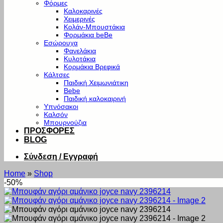
Φόρμες
Καλοκαρινές
Χειμερινές
Κολάν-Μπουστάκια
Φορμάκια beBe
Εσώρουχα
Φανελάκια
Κυλοτάκια
Κορμάκια Βρεφικά
Κάλτσες
Παιδική Χειμωνιάτικη
Bebe
Παιδική καλοκαιρινή
Υπνόσακοι
Καλσόν
Μπουρνούζια
ΠΡΟΣΦΟΡΕΣ
BLOG
Σύνδεση / Εγγραφή
Home
»
Shop
-50%