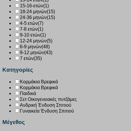
15-16-ετών
(1)
18-24 μηνών
(15)
24-36 μηνών
(15)
4-5 ετών
(7)
7-8 ετών
(1)
9-10 ετών
(1)
12-24 μηνών
(5)
6-9 μηνών
(48)
9-12 μηνών
(43)
7 ετών
(35)
Κατηγορίες
Κορμάκια Βρεφικά
Κορμάκια Βρεφικά
Παιδικά
Σετ Οικογενειακές πυτζάμες
Ανδρική Ένδυση Σπιτιού
Γυναικεία Ένδυση Σπιτιού
Μέγεθος