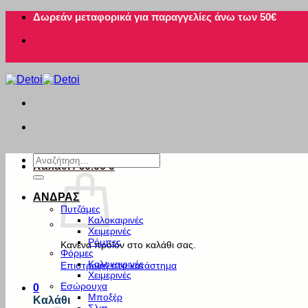
Μετάβαση
Δωρεάν μεταφορικά για παραγγελίες άνω των 50€
στο
περιεχόμενο
Αναζήτηση
Καλάθι /
€
0.00
0
για:
ΑΝΔΡΑΣ
Πυτζάμες
Καλοκαιρινές
Χειμερινές
Ρόμπες
Κανένα προϊόν στο καλάθι σας.
Φόρμες
Καλοκαιρινές
Επιστροφή στο κατάστημα
Χειμερινές
Εσώρουχα
0
Μποξέρ
Καλάθι