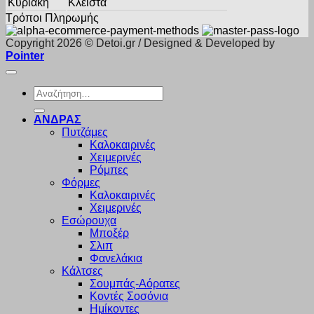
Κυριακή
Κλειστά
Τρόποι Πληρωμής
Copyright 2026 © Detoi.gr / Designed & Developed by
Pointer
Αναζήτηση
για:
ΑΝΔΡΑΣ
Πυτζάμες
Καλοκαιρινές
Χειμερινές
Ρόμπες
Φόρμες
Καλοκαιρινές
Χειμερινές
Εσώρουχα
Μποξέρ
Σλιπ
Φανελάκια
Κάλτσες
Σουμπάς-Αόρατες
Κοντές Σοσόνια
Ημίκοντες