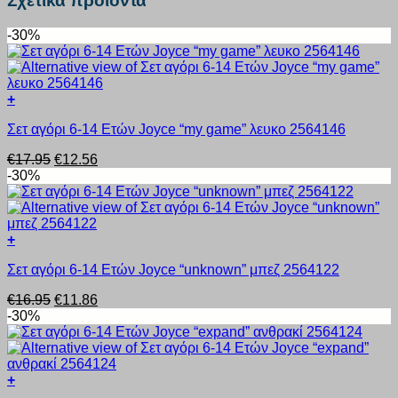
Σχετικά προϊόντα
-30%
+
Αυτό
Σετ αγόρι 6-14 Ετών Joyce “my game” λευκο 2564146
το
προϊόν
Original
Η
€
17.95
€
12.56
έχει
price
τρέχουσα
-30%
πολλαπλές
was:
τιμή
παραλλαγές.
€17.95.
είναι:
Οι
€12.56.
επιλογές
+
μπορούν
Αυτό
να
Σετ αγόρι 6-14 Ετών Joyce “unknown” μπεζ 2564122
το
επιλεγούν
προϊόν
στη
Original
Η
€
16.95
€
11.86
έχει
σελίδα
price
τρέχουσα
-30%
πολλαπλές
του
was:
τιμή
παραλλαγές.
προϊόντος
€16.95.
είναι:
Οι
€11.86.
επιλογές
+
μπορούν
Αυτό