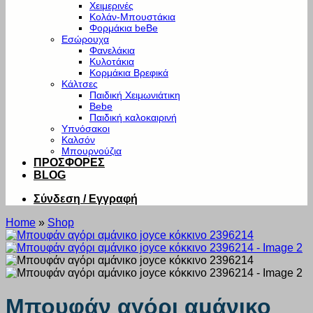
Χειμερινές
Κολάν-Μπουστάκια
Φορμάκια beBe
Εσώρουχα
Φανελάκια
Κυλοτάκια
Κορμάκια Βρεφικά
Κάλτσες
Παιδική Χειμωνιάτικη
Bebe
Παιδική καλοκαιρινή
Υπνόσακοι
Καλσόν
Μπουρνούζια
ΠΡΟΣΦΟΡΕΣ
BLOG
Σύνδεση / Εγγραφή
Home
»
Shop
Μπουφάν αγόρι αμάνικο