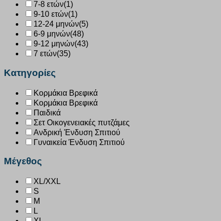
7-8 ετών
(1)
9-10 ετών
(1)
12-24 μηνών
(5)
6-9 μηνών
(48)
9-12 μηνών
(43)
7 ετών
(35)
Κατηγορίες
Κορμάκια Βρεφικά
Κορμάκια Βρεφικά
Παιδικά
Σετ Οικογενειακές πυτζάμες
Ανδρική Ένδυση Σπιτιού
Γυναικεία Ένδυση Σπιτιού
Μέγεθος
XL/XXL
S
M
L
XL