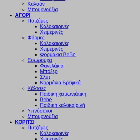
Καλσόν
Μπουρνούζια
ΑΓΟΡΙ
Πυτζάμες
Καλοκαιρινές
Χειμερινές
Φόρμες
Καλοκαιρινές
Χειμερινές
Φορμάκια BeBe
Εσώρουχα
Φανελάκια
Μπόξερ
Σλιπ
Κορμάκια Βρεφικά
Κάλτσες
Παιδική χειμωνιάτικη
Bebe
Παιδική καλοκαιρινή
Υπνόσακοι
Μπουρνούζια
ΚΟΡΙΤΣΙ
Πυτζάμες
Καλοκαιρινές
Χειμερινές