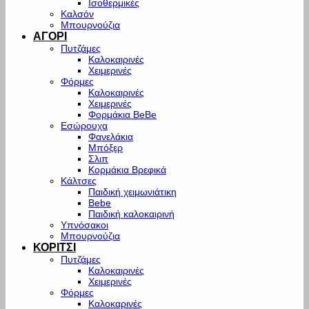
Ισοθερμικές
Καλσόν
Μπουρνούζια
ΑΓΟΡΙ
Πυτζάμες
Καλοκαιρινές
Χειμερινές
Φόρμες
Καλοκαιρινές
Χειμερινές
Φορμάκια BeBe
Εσώρουχα
Φανελάκια
Μπόξερ
Σλιπ
Κορμάκια Βρεφικά
Κάλτσες
Παιδική χειμωνιάτικη
Bebe
Παιδική καλοκαιρινή
Υπνόσακοι
Μπουρνούζια
ΚΟΡΙΤΣΙ
Πυτζάμες
Καλοκαιρινές
Χειμερινές
Φόρμες
Καλοκαρινές