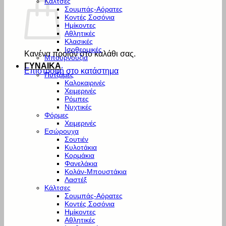
Κάλτσες
Σουμπάς-Αόρατες
Κοντές Σοσόνια
Ημίκοντες
Αθλητικές
Κλασικές
Ισοθερμικές
Κανένα προϊόν στο καλάθι σας.
Μπουρνούζια
ΓΥΝΑΙΚΑ
Επιστροφή στο κατάστημα
Πυτζάμες
Καλοκαιρινές
Χειμερινές
Ρόμπες
Νυχτικές
Φόρμες
Χειμερινές
Εσώρουχα
Σουτιέν
Κυλοτάκια
Κορμάκια
Φανελάκια
Κολάν-Μπουστάκια
Λαστέξ
Κάλτσες
Σουμπάς-Αόρατες
Κοντές Σοσόνια
Ημίκοντες
Αθλητικές