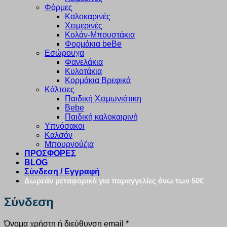
Φόρμες
Καλοκαρινές
Χειμερινές
Κολάν-Μπουστάκια
Φορμάκια beBe
Εσώρουχα
Φανελάκια
Κυλοτάκια
Κορμάκια Βρεφικά
Κάλτσες
Παιδική Χειμωνιάτικη
Bebe
Παιδική καλοκαιρινή
Υπνόσακοι
Καλσόν
Μπουρνούζια
ΠΡΟΣΦΟΡΕΣ
BLOG
Σύνδεση / Εγγραφή
Δωρεάν μεταφορικά για παραγγελίες άνω των 50€
Σύνδεση
Απαιτείται
Όνομα χρήστη ή διεύθυνση email
*