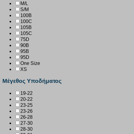
M/L
S/M
100B
100C
105B
105C
75D
90B
95B
95D
One Size
XS
Μέγεθος Υποδήματος
19-22
20-22
23-25
23-26
26-28
27-30
28-30