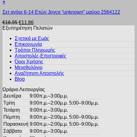
+
μπορούν
Αυτό
να
Σετ αγόρι 6-14 Ετών Joyce “unknown” μαύρο 2564122
το
επιλεγούν
προϊόν
στη
Original
Η
€
16.95
€
11.86
έχει
σελίδα
price
τρέχουσα
Εξυπηρέτηση Πελατών
πολλαπλές
του
was:
τιμή
παραλλαγές.
προϊόντος
Σχετικά με Εμάς
€16.95.
είναι:
Οι
Επικοινωνία
€11.86.
επιλογές
Τρόποι Πληρωμής
μπορούν
Αποστολές-Επιστροφές
να
Όροι Χρήσης
επιλεγούν
στη
Μεγεθολόγιο
σελίδα
Αναζήτηση Αποστολής
του
Blog
προϊόντος
Ωράριο Λειτουργίας
Δευτέρα
9:00π.μ.–3:00μ.μ.
Τρίτη
9:00π.μ.–2:00μ.μ. 5:00–9:00μ.μ.
Τετάρτη
9:00π.μ.–3:00μ.μ.
Πέμπτη
9:00π.μ.–2:00μ.μ. 5:00–9:00μ.μ.
Παρασκευή
9:00π.μ.–2:00μ.μ. 5:00–9:00μ.μ.
Σάββατο
9:00π.μ.–3:00μ.μ.