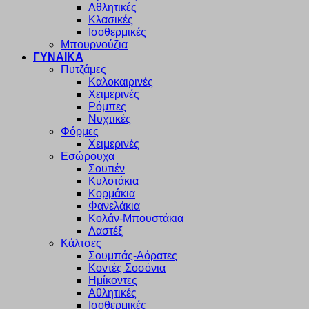
Αθλητικές
Κλασικές
Ισοθερμικές
Μπουρνούζια
ΓΥΝΑΙΚΑ
Πυτζάμες
Καλοκαιρινές
Χειμερινές
Ρόμπες
Νυχτικές
Φόρμες
Χειμερινές
Εσώρουχα
Σουτιέν
Κυλοτάκια
Κορμάκια
Φανελάκια
Κολάν-Μπουστάκια
Λαστέξ
Κάλτσες
Σουμπάς-Αόρατες
Κοντές Σοσόνια
Ημίκοντες
Αθλητικές
Ισοθερμικές