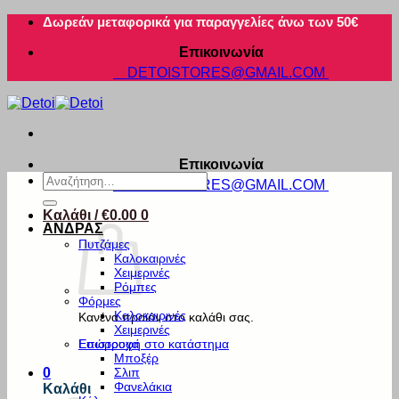
Μετάβαση
Δωρεάν μεταφορικά για παραγγελίες άνω των 50€
στο
Επικοινωνία
περιεχόμενο
DETOISTORES@GMAIL.COM
Επικοινωνία
Αναζήτηση
DETOISTORES@GMAIL.COM
για:
Καλάθι /
€
0.00
0
ΑΝΔΡΑΣ
Πυτζάμες
Καλοκαιρινές
Χειμερινές
Ρόμπες
Φόρμες
Καλοκαιρινές
Κανένα προϊόν στο καλάθι σας.
Χειμερινές
Εσώρουχα
Επιστροφή στο κατάστημα
Μποξέρ
Σλιπ
0
Φανελάκια
Καλάθι