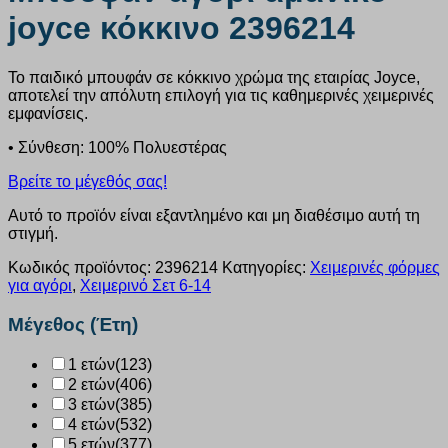
joyce κόκκινο 2396214
Το παιδικό μπουφάν σε κόκκινο χρώμα της εταιρίας Joyce,
αποτελεί την απόλυτη επιλογή για τις καθημερινές χειμερινές
εμφανίσεις.
• Σύνθεση: 100% Πολυεστέρας
Βρείτε το μέγεθός σας!
Αυτό το προϊόν είναι εξαντλημένο και μη διαθέσιμο αυτή τη
στιγμή.
Κωδικός προϊόντος:
2396214
Κατηγορίες:
Χειμερινές φόρμες
για αγόρι
,
Χειμερινό Σετ 6-14
Μέγεθος (Έτη)
1 ετών
(123)
2 ετών
(406)
3 ετών
(385)
4 ετών
(532)
5 ετών
(377)