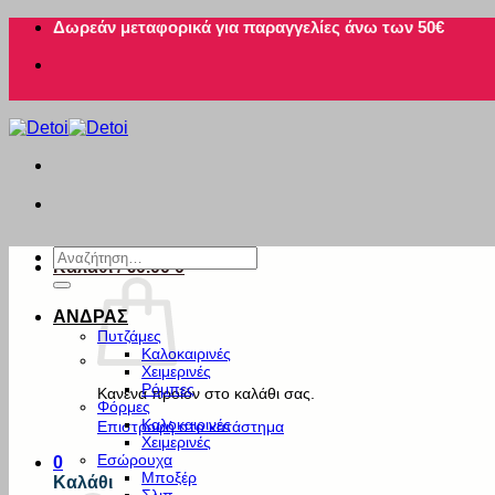
Μετάβαση
Δωρεάν μεταφορικά για παραγγελίες άνω των 50€
στο
περιεχόμενο
Αναζήτηση
Καλάθι /
€
0.00
0
για:
ΑΝΔΡΑΣ
Πυτζάμες
Καλοκαιρινές
Χειμερινές
Ρόμπες
Κανένα προϊόν στο καλάθι σας.
Φόρμες
Καλοκαιρινές
Επιστροφή στο κατάστημα
Χειμερινές
Εσώρουχα
0
Μποξέρ
Καλάθι