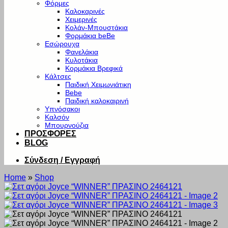
Φόρμες
Καλοκαρινές
Χειμερινές
Κολάν-Μπουστάκια
Φορμάκια beBe
Εσώρουχα
Φανελάκια
Κυλοτάκια
Κορμάκια Βρεφικά
Κάλτσες
Παιδική Χειμωνιάτικη
Bebe
Παιδική καλοκαιρινή
Υπνόσακοι
Καλσόν
Μπουρνούζια
ΠΡΟΣΦΟΡΕΣ
BLOG
Σύνδεση / Εγγραφή
Home
»
Shop