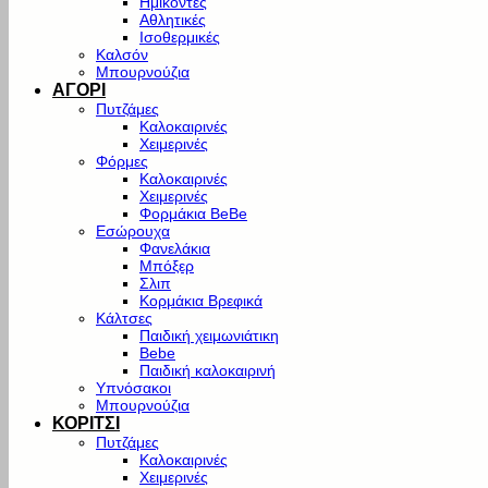
Ημίκοντες
Αθλητικές
Ισοθερμικές
Καλσόν
Μπουρνούζια
ΑΓΟΡΙ
Πυτζάμες
Καλοκαιρινές
Χειμερινές
Φόρμες
Καλοκαιρινές
Χειμερινές
Φορμάκια BeBe
Εσώρουχα
Φανελάκια
Μπόξερ
Σλιπ
Κορμάκια Βρεφικά
Κάλτσες
Παιδική χειμωνιάτικη
Bebe
Παιδική καλοκαιρινή
Υπνόσακοι
Μπουρνούζια
ΚΟΡΙΤΣΙ
Πυτζάμες
Καλοκαιρινές
Χειμερινές