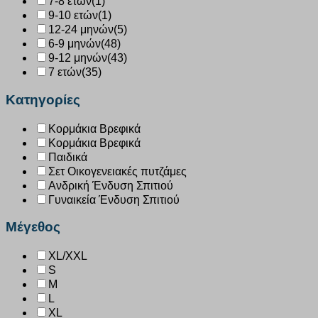
7-8 ετών
(1)
9-10 ετών
(1)
12-24 μηνών
(5)
6-9 μηνών
(48)
9-12 μηνών
(43)
7 ετών
(35)
Κατηγορίες
Κορμάκια Βρεφικά
Κορμάκια Βρεφικά
Παιδικά
Σετ Οικογενειακές πυτζάμες
Ανδρική Ένδυση Σπιτιού
Γυναικεία Ένδυση Σπιτιού
Μέγεθος
XL/XXL
S
M
L
XL