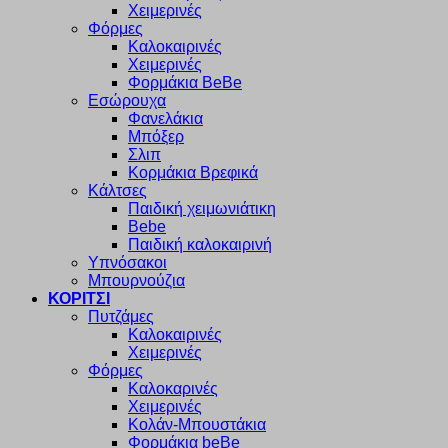
Χειμερινές
Φόρμες
Καλοκαιρινές
Χειμερινές
Φορμάκια BeBe
Εσώρουχα
Φανελάκια
Μπόξερ
Σλιπ
Κορμάκια Βρεφικά
Κάλτσες
Παιδική χειμωνιάτικη
Bebe
Παιδική καλοκαιρινή
Υπνόσακοι
Μπουρνούζια
ΚΟΡΙΤΣΙ
Πυτζάμες
Καλοκαιρινές
Χειμερινές
Φόρμες
Καλοκαρινές
Χειμερινές
Κολάν-Μπουστάκια
Φορμάκια beBe