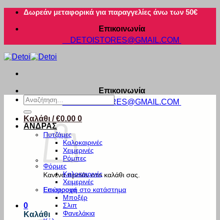
Μετάβαση
Δωρεάν μεταφορικά για παραγγελίες άνω των 50€
στο
Επικοινωνία
περιεχόμενο
DETOISTORES@GMAIL.COM
Επικοινωνία
Αναζήτηση
DETOISTORES@GMAIL.COM
για:
Καλάθι /
€
0.00
0
ΑΝΔΡΑΣ
Πυτζάμες
Καλοκαιρινές
Χειμερινές
Ρόμπες
Φόρμες
Καλοκαιρινές
Κανένα προϊόν στο καλάθι σας.
Χειμερινές
Εσώρουχα
Επιστροφή στο κατάστημα
Μποξέρ
Σλιπ
0
Φανελάκια
Καλάθι