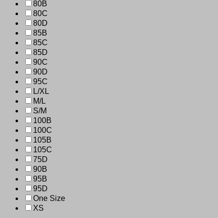
80B
80C
80D
85B
85C
85D
90C
90D
95C
L/XL
M/L
S/M
100B
100C
105B
105C
75D
90B
95B
95D
One Size
XS