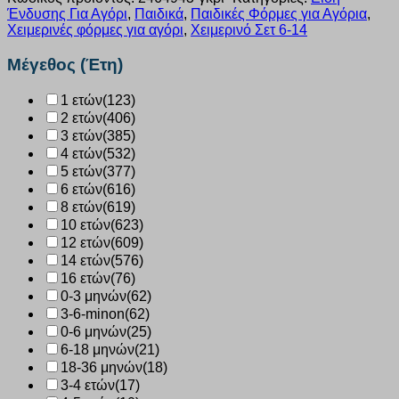
Ένδυσης Για Αγόρι
,
Παιδικά
,
Παιδικές Φόρμες για Αγόρια
,
Χειμερινές φόρμες για αγόρι
,
Χειμερινό Σετ 6-14
Μέγεθος (Έτη)
1 ετών
(123)
2 ετών
(406)
3 ετών
(385)
4 ετών
(532)
5 ετών
(377)
6 ετών
(616)
8 ετών
(619)
10 ετών
(623)
12 ετών
(609)
14 ετών
(576)
16 ετών
(76)
0-3 μηνών
(62)
3-6-minon
(62)
0-6 μηνών
(25)
6-18 μηνών
(21)
18-36 μηνών
(18)
3-4 ετών
(17)