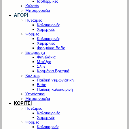
Ισοθερμικές
Καλσόν
Μπουρνούζια
ΑΓΟΡΙ
Πυτζάμες
Καλοκαιρινές
Χειμερινές
Φόρμες
Καλοκαιρινές
Χειμερινές
Φορμάκια BeBe
Εσώρουχα
Φανελάκια
Μπόξερ
Σλιπ
Κορμάκια Βρεφικά
Κάλτσες
Παιδική χειμωνιάτικη
Bebe
Παιδική καλοκαιρινή
Υπνόσακοι
Μπουρνούζια
ΚΟΡΙΤΣΙ
Πυτζάμες
Καλοκαιρινές
Χειμερινές
Φόρμες
Καλοκαρινές