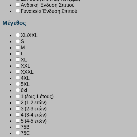
Ανδρική Ένδυση Σπιτιού
Γυναικεία Ένδυση Σπιτιού
Μέγεθος
XL/XXL
S
M
L
XL
XXL
XXXL
4XL
5XL
6xl
1 (έως 1 έτους)
2 (1-2 ετών)
3 (2-3 ετών)
4 (3-4 ετών)
5 (4-5 ετών)
75B
75C