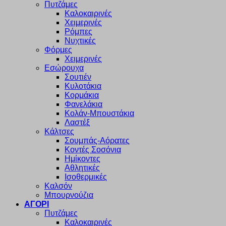
Πυτζάμες
Καλοκαιρινές
Χειμερινές
Ρόμπες
Νυχτικές
Φόρμες
Χειμερινές
Εσώρουχα
Σουτιέν
Κυλοτάκια
Κορμάκια
Φανελάκια
Κολάν-Μπουστάκια
Λαστέξ
Κάλτσες
Σουμπάς-Αόρατες
Κοντές Σοσόνια
Ημίκοντες
Αθλητικές
Ισοθερμικές
Καλσόν
Μπουρνούζια
ΑΓΟΡΙ
Πυτζάμες
Καλοκαιρινές