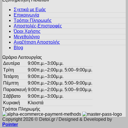
πολλαπλές
επιλεγούν
παραλλαγές.
στη
Σχετικά με Εμάς
Οι
σελίδα
Επικοινωνία
επιλογές
του
Τρόποι Πληρωμής
μπορούν
προϊόντος
Αποστολές-Επιστροφές
να
Όροι Χρήσης
επιλεγούν
στη
Μεγεθολόγιο
σελίδα
Αναζήτηση Αποστολής
του
Blog
προϊόντος
Ωράριο Λειτουργίας
Δευτέρα
9:00π.μ.–3:00μ.μ.
Τρίτη
9:00π.μ.–2:00μ.μ. 5:00–9:00μ.μ.
Τετάρτη
9:00π.μ.–3:00μ.μ.
Πέμπτη
9:00π.μ.–2:00μ.μ. 5:00–9:00μ.μ.
Παρασκευή
9:00π.μ.–2:00μ.μ. 5:00–9:00μ.μ.
Σάββατο
9:00π.μ.–3:00μ.μ.
Κυριακή
Κλειστά
Τρόποι Πληρωμής
Copyright 2026 © Detoi.gr / Designed & Developed by
Pointer