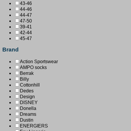
43-46
44-46
44-47
47-50
39-41
42-44
45-47
Brand
Action Sportswear
AMPO socks
Berrak
Billy
Cottonhill
Dedes
Design
DISNEY
Donella
Dreams
Dustin
ENERGIERS