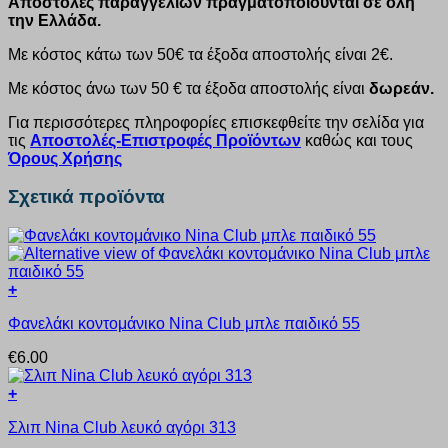
Αποστολές παραγγελιών πραγματοποιούνται σε όλη
την Ελλάδα.
Με κόστος κάτω των 50€ τα έξοδα αποστολής είναι 2€.
Με κόστος άνω των 50 € τα έξοδα αποστολής είναι
δωρεάν.
Για περισσότερες πληροφορίες επισκεφθείτε την σελίδα για
τις
Αποστολές-Επιστροφές Προϊόντων
καθώς και τους
Όρους Χρήσης
Σχετικά προϊόντα
+
Αυτό
Φανελάκι κοντομάνικο Nina Club μπλε παιδικό 55
το
προϊόν
€
6.00
έχει
πολλαπλές
+
παραλλαγές.
Αυτό
Οι
Σλιπ Nina Club λευκό αγόρι 313
το
επιλογές
προϊόν