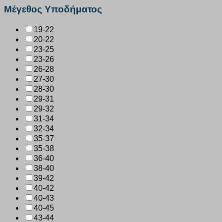
Μέγεθος Υποδήματος
19-22
20-22
23-25
23-26
26-28
27-30
28-30
29-31
29-32
31-34
32-34
35-37
35-38
36-40
38-40
39-42
40-42
40-43
40-45
43-44