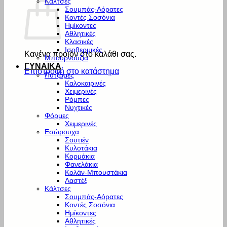
Κάλτσες
Σουμπάς-Αόρατες
Κοντές Σοσόνια
Ημίκοντες
Αθλητικές
Κλασικές
Ισοθερμικές
Κανένα προϊόν στο καλάθι σας.
Μπουρνούζια
ΓΥΝΑΙΚΑ
Επιστροφή στο κατάστημα
Πυτζάμες
Καλοκαιρινές
Χειμερινές
Ρόμπες
Νυχτικές
Φόρμες
Χειμερινές
Εσώρουχα
Σουτιέν
Κυλοτάκια
Κορμάκια
Φανελάκια
Κολάν-Μπουστάκια
Λαστέξ
Κάλτσες
Σουμπάς-Αόρατες
Κοντές Σοσόνια
Ημίκοντες
Αθλητικές