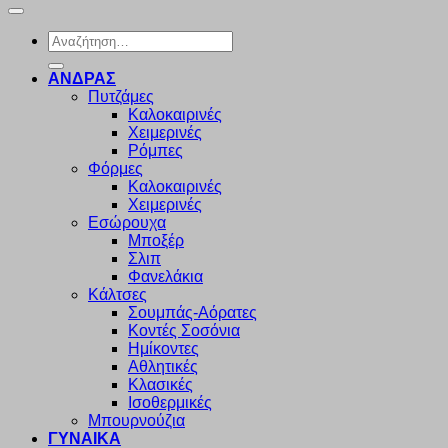
Αναζήτηση
για:
ΑΝΔΡΑΣ
Πυτζάμες
Καλοκαιρινές
Χειμερινές
Ρόμπες
Φόρμες
Καλοκαιρινές
Χειμερινές
Εσώρουχα
Μποξέρ
Σλιπ
Φανελάκια
Κάλτσες
Σουμπάς-Αόρατες
Κοντές Σοσόνια
Ημίκοντες
Αθλητικές
Κλασικές
Ισοθερμικές
Μπουρνούζια
ΓΥΝΑΙΚΑ