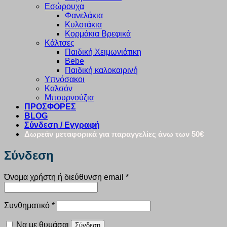
Εσώρουχα
Φανελάκια
Κυλοτάκια
Κορμάκια Βρεφικά
Κάλτσες
Παιδική Χειμωνιάτικη
Bebe
Παιδική καλοκαιρινή
Υπνόσακοι
Καλσόν
Μπουρνούζια
ΠΡΟΣΦΟΡΕΣ
BLOG
Σύνδεση / Εγγραφή
Δωρεάν μεταφορικά για παραγγελίες άνω των 50€
Σύνδεση
Απαιτείται
Όνομα χρήστη ή διεύθυνση email
*
Απαιτείται
Συνθηματικό
*
Να με θυμάσαι
Σύνδεση