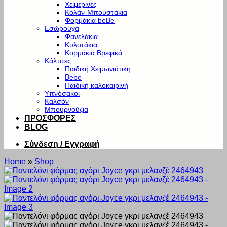
Χειμερινές
Κολάν-Μπουστάκια
Φορμάκια beBe
Εσώρουχα
Φανελάκια
Κυλοτάκια
Κορμάκια Βρεφικά
Κάλτσες
Παιδική Χειμωνιάτικη
Bebe
Παιδική καλοκαιρινή
Υπνόσακοι
Καλσόν
Μπουρνούζια
ΠΡΟΣΦΟΡΕΣ
BLOG
Σύνδεση / Εγγραφή
Home
»
Shop