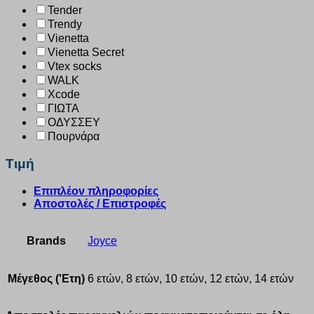
Tender
Trendy
Vienetta
Vienetta Secret
Vtex socks
WALK
Xcode
ΓΙΩΤΑ
ΟΔΥΣΣΕΥ
Πουρνάρα
Τιμή
Επιπλέον πληροφορίες
Αποστολές / Επιστροφές
Brands
Joyce
Μέγεθος ('Ετη)
6 ετών, 8 ετών, 10 ετών, 12 ετών, 14 ετών