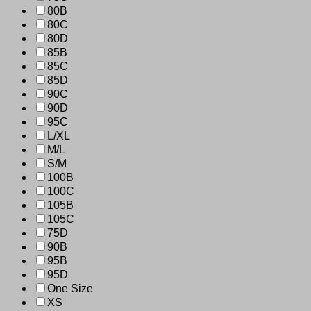
80B
80C
80D
85B
85C
85D
90C
90D
95C
L/XL
M/L
S/M
100B
100C
105B
105C
75D
90B
95B
95D
One Size
XS