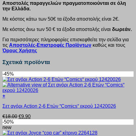
Αποστολές παραγγελιών πραγματοποιούνται σε όλη
την Ελλάδα.
Με κόστος κάτω των 50€ τα έξοδα αποστολής είναι 2€.
Με κόστος άνω των 50 € τα έξοδα αποστολής είναι
δωρεάν.
Για περισσότερες πληροφορίες επισκεφθείτε την σελίδα για
τις
Αποστολές-Επιστροφές Προϊόντων
καθώς και τους
Όρους Χρήσης
Σχετικά προϊόντα
-45%
+
Αυτό
Σετ αγόρι Action 2-6 Ετών “Comics“ εκρού 12420026
το
προϊόν
Original
Η
€
18.00
€
9.90
έχει
price
τρέχουσα
-50%
πολλαπλές
was:
τιμή
new
παραλλαγές.
€18.00.
είναι:
Οι