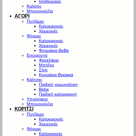
Ισοθερμικές
Καλσόν
Μπουρνούζια
ΑΓΟΡΙ
Πυτζάμες
Καλοκαιρινές
Χειμερινές
Φόρμες
Καλοκαιρινές
Χειμερινές
Φορμάκια BeBe
Εσώρουχα
Φανελάκια
Μπόξερ
Σλιπ
Κορμάκια Βρεφικά
Κάλτσες
Παιδική χειμωνιάτικη
Bebe
Παιδική καλοκαιρινή
Υπνόσακοι
Μπουρνούζια
ΚΟΡΙΤΣΙ
Πυτζάμες
Καλοκαιρινές
Χειμερινές
Φόρμες
Καλοκαρινές