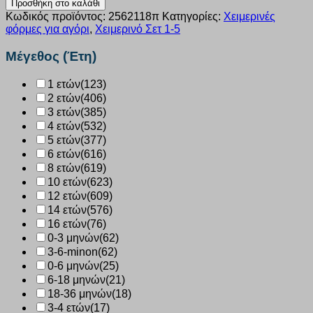
Προσθήκη στο καλάθι
Joyce
Κωδικός προϊόντος:
2562118π
Κατηγορίες:
Χειμερινές
“police”
φόρμες για αγόρι
,
Χειμερινό Σετ 1-5
πράσινο
2562118
Μέγεθος (Έτη)
ποσότητα
1 ετών
(123)
2 ετών
(406)
3 ετών
(385)
4 ετών
(532)
5 ετών
(377)
6 ετών
(616)
8 ετών
(619)
10 ετών
(623)
12 ετών
(609)
14 ετών
(576)
16 ετών
(76)
0-3 μηνών
(62)
3-6-minon
(62)
0-6 μηνών
(25)
6-18 μηνών
(21)
18-36 μηνών
(18)
3-4 ετών
(17)