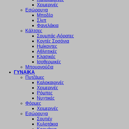
Χειμερινές
Εσώρουχα
Μποξέρ
Σλιπ
Φανελάκια
Κάλτσες
Σουμπάς-Αόρατες
Κοντές Σοσόνια
Ημίκοντες
Αθλητικές
Κλασικές
Ισοθερμικές
Μπουρνούζια
ΓΥΝΑΙΚΑ
Πυτζάμες
Καλοκαιρινές
Χειμερινές
Ρόμπες
Νυχτικές
Φόρμες
Χειμερινές
Εσώρουχα
Σουτιέν
Κυλοτάκια