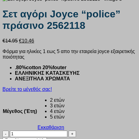
Σετ αγόρι Joyce “police”
πράσινο 2562118
Original
Η
€
14.95
€
10.46
price
τρέχουσα
Φόρμα για ηλικίες 1 εως 5 απο την εταιρεία joyce εξαιρετικής
was:
τιμή
ποιότητας
€14.95.
είναι:
€10.46.
.80%cotton 20%fouter
ΕΛΛΗΝΙΚΗΣ ΚΑΤΑΣΚΕΥΗΣ
ΑΝΕΞΙΤΗΛΑ ΧΡΩΜΑΤΑ
Βρείτε το μέγεθός σας!
2 ετών
3 ετών
Μέγεθος ('Ετη)
4 ετών
5 ετών
Εκκαθάριση
Σετ
αγόρι