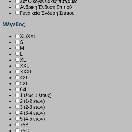
Σετ Οικογενειακές πυτζάμες
Ανδρική Ένδυση Σπιτιού
Γυναικεία Ένδυση Σπιτιού
Μέγεθος
XL/XXL
S
M
L
XL
XXL
XXXL
4XL
5XL
6xl
1 (έως 1 έτους)
2 (1-2 ετών)
3 (2-3 ετών)
4 (3-4 ετών)
5 (4-5 ετών)
75B
75C