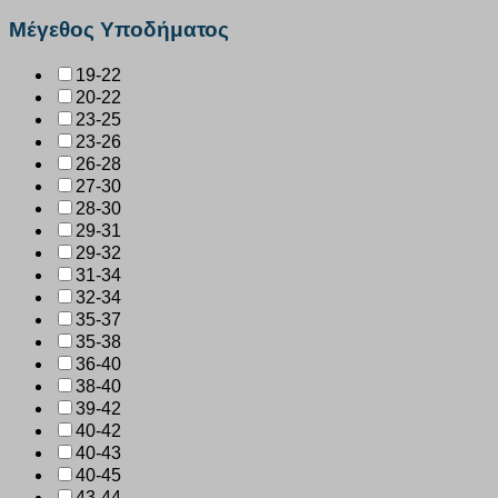
Μέγεθος Υποδήματος
19-22
20-22
23-25
23-26
26-28
27-30
28-30
29-31
29-32
31-34
32-34
35-37
35-38
36-40
38-40
39-42
40-42
40-43
40-45
43-44