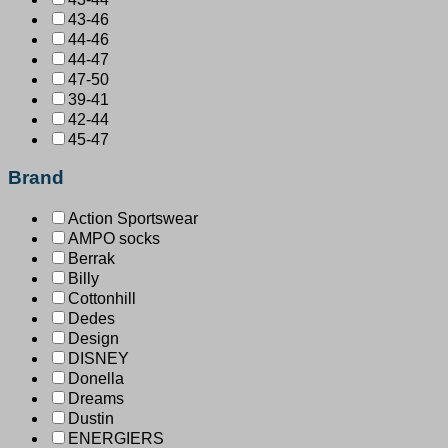
43-46
44-46
44-47
47-50
39-41
42-44
45-47
Brand
Action Sportswear
AMPO socks
Berrak
Billy
Cottonhill
Dedes
Design
DISNEY
Donella
Dreams
Dustin
ENERGIERS