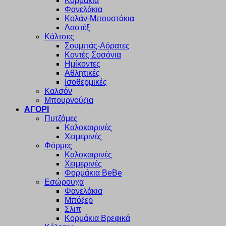
Κορμάκια
Φανελάκια
Κολάν-Μπουστάκια
Λαστέξ
Κάλτσες
Σουμπάς-Αόρατες
Κοντές Σοσόνια
Ημίκοντες
Αθλητικές
Ισοθερμικές
Καλσόν
Μπουρνούζια
ΑΓΟΡΙ
Πυτζάμες
Καλοκαιρινές
Χειμερινές
Φόρμες
Καλοκαιρινές
Χειμερινές
Φορμάκια BeBe
Εσώρουχα
Φανελάκια
Μπόξερ
Σλιπ
Κορμάκια Βρεφικά