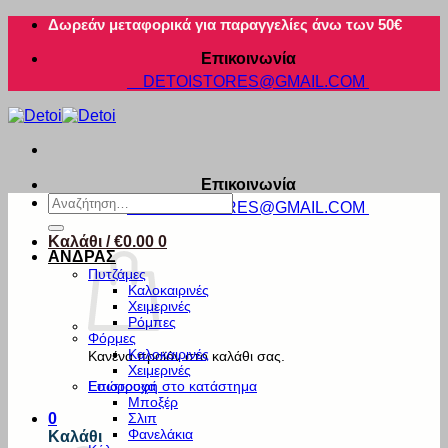
Μετάβαση
Δωρεάν μεταφορικά για παραγγελίες άνω των 50€
στο
Επικοινωνία
περιεχόμενο
DETOISTORES@GMAIL.COM
Επικοινωνία
Αναζήτηση
DETOISTORES@GMAIL.COM
για:
Καλάθι /
€
0.00
0
ΑΝΔΡΑΣ
Πυτζάμες
Καλοκαιρινές
Χειμερινές
Ρόμπες
Φόρμες
Καλοκαιρινές
Κανένα προϊόν στο καλάθι σας.
Χειμερινές
Εσώρουχα
Επιστροφή στο κατάστημα
Μποξέρ
Σλιπ
0
Φανελάκια
Καλάθι