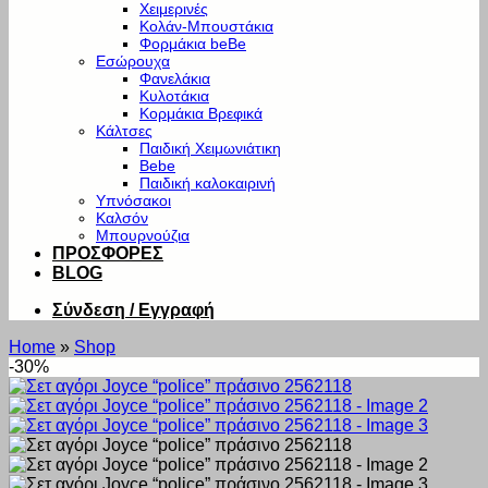
Χειμερινές
Κολάν-Μπουστάκια
Φορμάκια beBe
Εσώρουχα
Φανελάκια
Κυλοτάκια
Κορμάκια Βρεφικά
Κάλτσες
Παιδική Χειμωνιάτικη
Bebe
Παιδική καλοκαιρινή
Υπνόσακοι
Καλσόν
Μπουρνούζια
ΠΡΟΣΦΟΡΕΣ
BLOG
Σύνδεση / Εγγραφή
Home
»
Shop
-30%