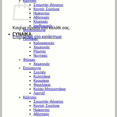
Κάλτσες
Σουμπάς-Αόρατες
Κοντές Σοσόνια
Ημίκοντες
Αθλητικές
Κλασικές
Ισοθερμικές
Κανένα προϊόν στο καλάθι σας.
Μπουρνούζια
ΓΥΝΑΙΚΑ
Επιστροφή στο κατάστημα
Πυτζάμες
Καλοκαιρινές
Χειμερινές
Ρόμπες
Νυχτικές
Φόρμες
Χειμερινές
Εσώρουχα
Σουτιέν
Κυλοτάκια
Κορμάκια
Φανελάκια
Κολάν-Μπουστάκια
Λαστέξ
Κάλτσες
Σουμπάς-Αόρατες
Κοντές Σοσόνια
Ημίκοντες
Αθλητικές