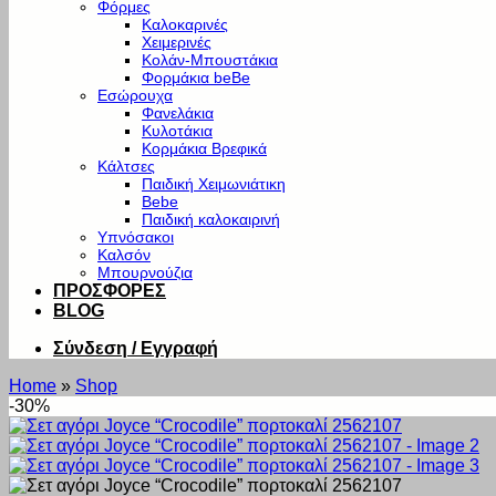
Φόρμες
Καλοκαρινές
Χειμερινές
Κολάν-Μπουστάκια
Φορμάκια beBe
Εσώρουχα
Φανελάκια
Κυλοτάκια
Κορμάκια Βρεφικά
Κάλτσες
Παιδική Χειμωνιάτικη
Bebe
Παιδική καλοκαιρινή
Υπνόσακοι
Καλσόν
Μπουρνούζια
ΠΡΟΣΦΟΡΕΣ
BLOG
Σύνδεση / Εγγραφή
Home
»
Shop
-30%