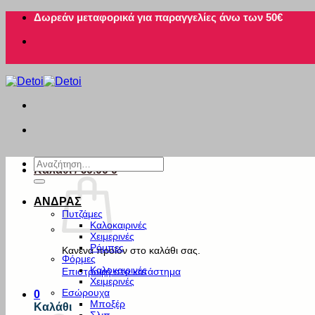
Μετάβαση
Δωρεάν μεταφορικά για παραγγελίες άνω των 50€
στο
περιεχόμενο
Αναζήτηση
Καλάθι /
€
0.00
0
για:
ΑΝΔΡΑΣ
Πυτζάμες
Καλοκαιρινές
Χειμερινές
Ρόμπες
Κανένα προϊόν στο καλάθι σας.
Φόρμες
Καλοκαιρινές
Επιστροφή στο κατάστημα
Χειμερινές
Εσώρουχα
0
Μποξέρ
Καλάθι