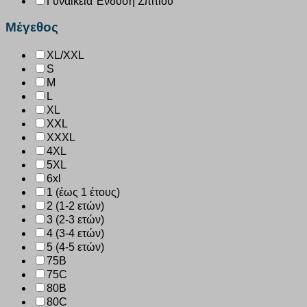
Γυναικεία Ένδυση Σπιτιού
Μέγεθος
XL/XXL
S
M
L
XL
XXL
XXXL
4XL
5XL
6xl
1 (έως 1 έτους)
2 (1-2 ετών)
3 (2-3 ετών)
4 (3-4 ετών)
5 (4-5 ετών)
75B
75C
80B
80C