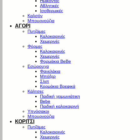
Ημίκοντες
Αθλητικές
Ισοθερμικές
Καλσόν
Μπουρνούζια
ΑΓΟΡΙ
Πυτζάμες
Καλοκαιρινές
Χειμερινές
Φόρμες
Καλοκαιρινές
Χειμερινές
Φορμάκια BeBe
Εσώρουχα
Φανελάκια
Μπόξερ
Σλιπ
Κορμάκια Βρεφικά
Κάλτσες
Παιδική χειμωνιάτικη
Bebe
Παιδική καλοκαιρινή
Υπνόσακοι
Μπουρνούζια
ΚΟΡΙΤΣΙ
Πυτζάμες
Καλοκαιρινές
Χειμερινές