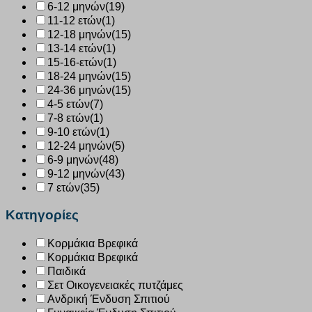
6-12 μηνών
(19)
11-12 ετών
(1)
12-18 μηνών
(15)
13-14 ετών
(1)
15-16-ετών
(1)
18-24 μηνών
(15)
24-36 μηνών
(15)
4-5 ετών
(7)
7-8 ετών
(1)
9-10 ετών
(1)
12-24 μηνών
(5)
6-9 μηνών
(48)
9-12 μηνών
(43)
7 ετών
(35)
Κατηγορίες
Κορμάκια Βρεφικά
Κορμάκια Βρεφικά
Παιδικά
Σετ Οικογενειακές πυτζάμες
Ανδρική Ένδυση Σπιτιού