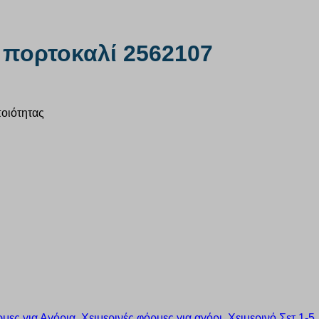
” πορτοκαλί 2562107
ποιότητας
μες για Αγόρια
,
Χειμερινές φόρμες για αγόρι
,
Χειμερινό Σετ 1-5