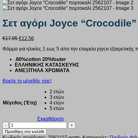
Σετ αγόρι Joyce “Crocodile
Original
Η
€
17.95
€
12.56
price
τρέχουσα
Φόρμα για ηλικίες 1 εως 5 απο την εταιρεία joyce εξαιρετικής 
was:
τιμή
€17.95.
είναι:
.80%cotton 20%fouter
€12.56.
ΕΛΛΗΝΙΚΗΣ ΚΑΤΑΣΚΕΥΗΣ
ΑΝΕΞΙΤΗΛΑ ΧΡΩΜΑΤΑ
Βρείτε το μέγεθός σας!
2 ετών
3 ετών
Μέγεθος ('Ετη)
4 ετών
5 ετών
Εκκαθάριση
Σετ
αγόρι
Προσθήκη στο καλάθι
Joyce
Κωδικός προϊόντος:
2562107-porto-
Κατηγορίες:
Παιδικές Φόρ