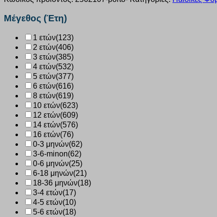
“Crocodile”
πορτοκαλί
Μέγεθος (Έτη)
2562107
ποσότητα
1 ετών
(123)
2 ετών
(406)
3 ετών
(385)
4 ετών
(532)
5 ετών
(377)
6 ετών
(616)
8 ετών
(619)
10 ετών
(623)
12 ετών
(609)
14 ετών
(576)
16 ετών
(76)
0-3 μηνών
(62)
3-6-minon
(62)
0-6 μηνών
(25)
6-18 μηνών
(21)
18-36 μηνών
(18)
3-4 ετών
(17)
4-5 ετών
(10)
5-6 ετών
(18)