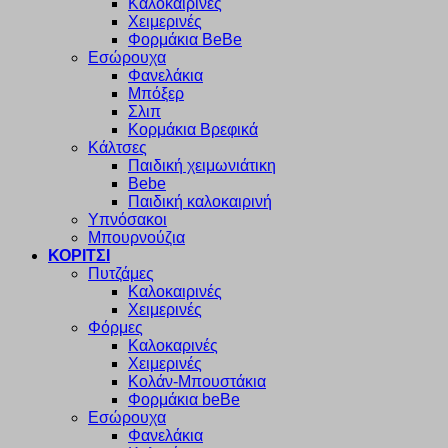
Καλοκαιρινές
Χειμερινές
Φορμάκια BeBe
Εσώρουχα
Φανελάκια
Μπόξερ
Σλιπ
Κορμάκια Βρεφικά
Κάλτσες
Παιδική χειμωνιάτικη
Bebe
Παιδική καλοκαιρινή
Υπνόσακοι
Μπουρνούζια
ΚΟΡΙΤΣΙ
Πυτζάμες
Καλοκαιρινές
Χειμερινές
Φόρμες
Καλοκαρινές
Χειμερινές
Κολάν-Μπουστάκια
Φορμάκια beBe
Εσώρουχα
Φανελάκια