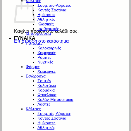
Κάλτσες
Σουμπάς-Αόρατες
Κοντές Σοσόνια
Ημίκοντες
Αθλητικές
Κλασικές
Ισοθερμικές
Κανένα προϊόν στο καλάθι σας.
Μπουρνούζια
ΓΥΝΑΙΚΑ
Επιστροφή στο κατάστημα
Πυτζάμες
Καλοκαιρινές
Χειμερινές
Ρόμπες
Νυχτικές
Φόρμες
Χειμερινές
Εσώρουχα
Σουτιέν
Κυλοτάκια
Κορμάκια
Φανελάκια
Κολάν-Μπουστάκια
Λαστέξ
Κάλτσες
Σουμπάς-Αόρατες
Κοντές Σοσόνια
Ημίκοντες
Αθλητικές