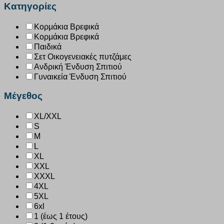
Κατηγορίες
Κορμάκια Βρεφικά
Κορμάκια Βρεφικά
Παιδικά
Σετ Οικογενειακές πυτζάμες
Ανδρική Ένδυση Σπιτιού
Γυναικεία Ένδυση Σπιτιού
Μέγεθος
XL/XXL
S
M
L
XL
XXL
XXXL
4XL
5XL
6xl
1 (έως 1 έτους)