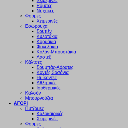
Χειμερινές
Ρόμπες
Νυχτικές
Φόρμες
Χειμερινές
Εσώρουχα
Σουτιέν
Κυλοτάκια
Κορμάκια
Φανελάκια
Κολάν-Μπουστάκια
Λαστέξ
Κάλτσες
Σουμπάς-Αόρατες
Κοντές Σοσόνια
Ημίκοντες
Αθλητικές
Ισοθερμικές
Καλσόν
Μπουρνούζια
ΑΓΟΡΙ
Πυτζάμες
Καλοκαιρινές
Χειμερινές
Φόρμες