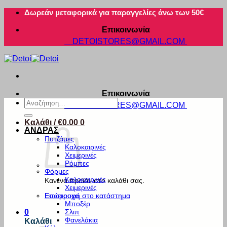
Μετάβαση
Δωρεάν μεταφορικά για παραγγελίες άνω των 50€
στο
Επικοινωνία
περιεχόμενο
DETOISTORES@GMAIL.COM
Επικοινωνία
Αναζήτηση
DETOISTORES@GMAIL.COM
για:
Καλάθι /
€
0.00
0
ΑΝΔΡΑΣ
Πυτζάμες
Καλοκαιρινές
Χειμερινές
Ρόμπες
Φόρμες
Καλοκαιρινές
Κανένα προϊόν στο καλάθι σας.
Χειμερινές
Εσώρουχα
Επιστροφή στο κατάστημα
Μποξέρ
Σλιπ
0
Φανελάκια
Καλάθι