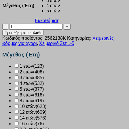
3 ετών
Μέγεθος ('Ετη)
4 ετών
5 ετών
Εκκαθάριση
Σετ
αγόρι
Προσθήκη στο καλάθι
Joyce
Κωδικός προϊόντος:
2562138Κ
Κατηγορίες:
Χειμερινές
“CHAMPIONS”
φόρμες για αγόρι
,
Χειμερινό Σετ 1-5
ΚΙΤΡΙΝΟ
2562138
Μέγεθος (Έτη)
ποσότητα
1 ετών
(123)
2 ετών
(406)
3 ετών
(385)
4 ετών
(532)
5 ετών
(377)
6 ετών
(616)
8 ετών
(619)
10 ετών
(623)
12 ετών
(609)
14 ετών
(576)
16 ετών
(76)