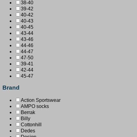
38-40
39-42
40-42
40-43
40-45
43-44
43-46
44-46
44-47
47-50
39-41
42-44
45-47
Brand
Action Sportswear
AMPO socks
Berrak
Billy
Cottonhill
Dedes
Design