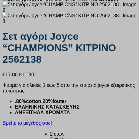
Σετ αγόρι Joyce
“CHAMPIONS” ΚΙΤΡΙΝΟ
2562138
Original
Η
€
17.00
€
11.90
price
τρέχουσα
Φόρμα για ηλικίες 1 εως 5 απο την εταιρεία joyce εξαιρετικής
was:
τιμή
ποιότητας
€17.00.
είναι:
€11.90.
.80%cotton 20%fouter
ΕΛΛΗΝΙΚΗΣ ΚΑΤΑΣΚΕΥΗΣ
ΑΝΕΞΙΤΗΛΑ ΧΡΩΜΑΤΑ
Βρείτε το μέγεθός σας!
2 ετών