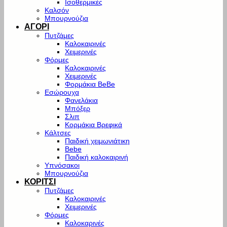
Ισοθερμικές
Καλσόν
Μπουρνούζια
ΑΓΟΡΙ
Πυτζάμες
Καλοκαιρινές
Χειμερινές
Φόρμες
Καλοκαιρινές
Χειμερινές
Φορμάκια BeBe
Εσώρουχα
Φανελάκια
Μπόξερ
Σλιπ
Κορμάκια Βρεφικά
Κάλτσες
Παιδική χειμωνιάτικη
Bebe
Παιδική καλοκαιρινή
Υπνόσακοι
Μπουρνούζια
ΚΟΡΙΤΣΙ
Πυτζάμες
Καλοκαιρινές
Χειμερινές
Φόρμες
Καλοκαρινές