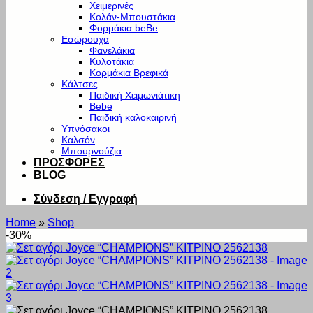
Χειμερινές
Κολάν-Μπουστάκια
Φορμάκια beBe
Εσώρουχα
Φανελάκια
Κυλοτάκια
Κορμάκια Βρεφικά
Κάλτσες
Παιδική Χειμωνιάτικη
Bebe
Παιδική καλοκαιρινή
Υπνόσακοι
Καλσόν
Μπουρνούζια
ΠΡΟΣΦΟΡΕΣ
BLOG
Σύνδεση / Εγγραφή
Home
»
Shop
-30%