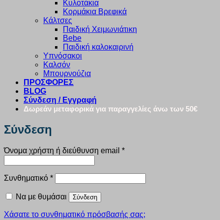
Κυλοτάκια
Κορμάκια Βρεφικά
Κάλτσες
Παιδική Χειμωνιάτικη
Bebe
Παιδική καλοκαιρινή
Υπνόσακοι
Καλσόν
Μπουρνούζια
ΠΡΟΣΦΟΡΕΣ
BLOG
Σύνδεση / Εγγραφή
Δωρεάν μεταφορικά για παραγγελίες άνω των 50€
Σύνδεση
Απαιτείται
Όνομα χρήστη ή διεύθυνση email
*
Απαιτείται
Συνθηματικό
*
Να με θυμάσαι
Σύνδεση
Χάσατε το συνθηματικό πρόσβασής σας;