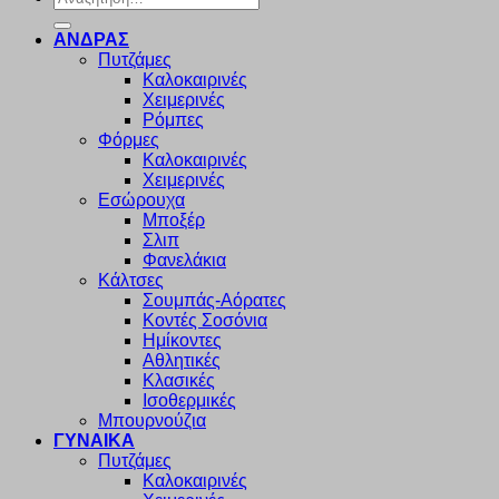
για:
ΑΝΔΡΑΣ
Πυτζάμες
Καλοκαιρινές
Χειμερινές
Ρόμπες
Φόρμες
Καλοκαιρινές
Χειμερινές
Εσώρουχα
Μποξέρ
Σλιπ
Φανελάκια
Κάλτσες
Σουμπάς-Αόρατες
Κοντές Σοσόνια
Ημίκοντες
Αθλητικές
Κλασικές
Ισοθερμικές
Μπουρνούζια
ΓΥΝΑΙΚΑ
Πυτζάμες
Καλοκαιρινές