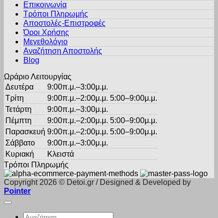
Επικοινωνία
€26.50.
επιλογές
Τρόποι Πληρωμής
μπορούν
Αποστολές-Επιστροφές
να
Όροι Χρήσης
επιλεγούν
στη
Μεγεθολόγιο
σελίδα
Αναζήτηση Αποστολής
του
Blog
προϊόντος
Ωράριο Λειτουργίας
Δευτέρα
9:00π.μ.–3:00μ.μ.
Τρίτη
9:00π.μ.–2:00μ.μ. 5:00–9:00μ.μ.
Τετάρτη
9:00π.μ.–3:00μ.μ.
Πέμπτη
9:00π.μ.–2:00μ.μ. 5:00–9:00μ.μ.
Παρασκευή
9:00π.μ.–2:00μ.μ. 5:00–9:00μ.μ.
Σάββατο
9:00π.μ.–3:00μ.μ.
Κυριακή
Κλειστά
Τρόποι Πληρωμής
Copyright 2026 © Detoi.gr / Designed & Developed by
Pointer
Αναζήτηση