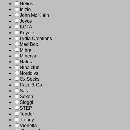
Helios
Inizio
John Mc Klein
Joyce
KOTA
Koyote
Lydia Creations
Mad Box
Mihra
Minerva
Natura
Nina club
Norddiva
Ox Socks
Paco & Co
Sara
Sexen
Sloggi
STEP
Tender
Trendy
Vienetta