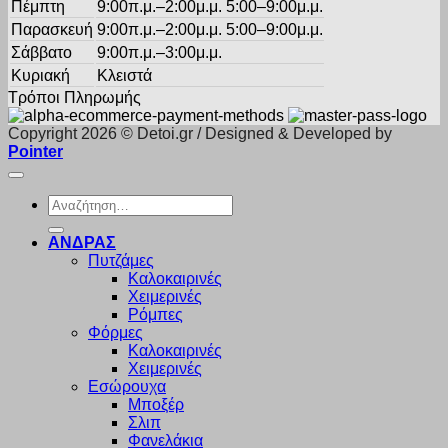
Πέμπτη
9:00π.μ.–2:00μ.μ. 5:00–9:00μ.μ.
Παρασκευή
9:00π.μ.–2:00μ.μ. 5:00–9:00μ.μ.
Σάββατο
9:00π.μ.–3:00μ.μ.
Κυριακή
Κλειστά
Τρόποι Πληρωμής
Copyright 2026 © Detoi.gr / Designed & Developed by
Pointer
Αναζήτηση
για:
ΑΝΔΡΑΣ
Πυτζάμες
Καλοκαιρινές
Χειμερινές
Ρόμπες
Φόρμες
Καλοκαιρινές
Χειμερινές
Εσώρουχα
Μποξέρ
Σλιπ
Φανελάκια