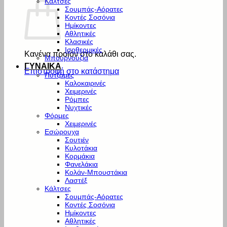
Κάλτσες
Σουμπάς-Αόρατες
Κοντές Σοσόνια
Ημίκοντες
Αθλητικές
Κλασικές
Ισοθερμικές
Κανένα προϊόν στο καλάθι σας.
Μπουρνούζια
ΓΥΝΑΙΚΑ
Επιστροφή στο κατάστημα
Πυτζάμες
Καλοκαιρινές
Χειμερινές
Ρόμπες
Νυχτικές
Φόρμες
Χειμερινές
Εσώρουχα
Σουτιέν
Κυλοτάκια
Κορμάκια
Φανελάκια
Κολάν-Μπουστάκια
Λαστέξ
Κάλτσες
Σουμπάς-Αόρατες
Κοντές Σοσόνια
Ημίκοντες
Αθλητικές