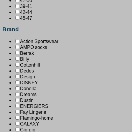
47-50
39-41
42-44
45-47
Brand
Action Sportswear
AMPO socks
Berrak
Billy
Cottonhill
Dedes
Design
DISNEY
Donella
Dreams
Dustin
ENERGIERS
Fay Lingerie
Flamingo-home
GALAXY
Giorgio