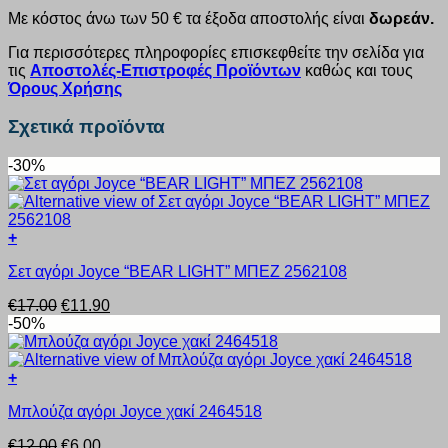
Με κόστος άνω των 50 € τα έξοδα αποστολής είναι
δωρεάν.
Για περισσότερες πληροφορίες επισκεφθείτε την σελίδα για
τις
Αποστολές-Επιστροφές Προϊόντων
καθώς και τους
Όρους Χρήσης
Σχετικά προϊόντα
-30%
+
Αυτό
Σετ αγόρι Joyce “BEAR LIGHT” ΜΠΕΖ 2562108
το
προϊόν
Original
Η
€
17.00
€
11.90
έχει
price
τρέχουσα
-50%
πολλαπλές
was:
τιμή
παραλλαγές.
€17.00.
είναι:
Οι
€11.90.
+
επιλογές
Αυτό
μπορούν
Μπλούζα αγόρι Joyce χακί 2464518
το
να
προϊόν
επιλεγούν
Original
Η
€
12.00
€
6.00