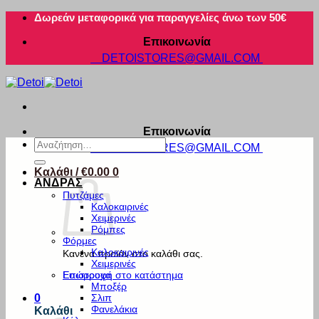
Μετάβαση
Δωρεάν μεταφορικά για παραγγελίες άνω των 50€
στο
Επικοινωνία
περιεχόμενο
DETOISTORES@GMAIL.COM
Επικοινωνία
Αναζήτηση
DETOISTORES@GMAIL.COM
για:
Καλάθι /
€
0.00
0
ΑΝΔΡΑΣ
Πυτζάμες
Καλοκαιρινές
Χειμερινές
Ρόμπες
Φόρμες
Καλοκαιρινές
Κανένα προϊόν στο καλάθι σας.
Χειμερινές
Εσώρουχα
Επιστροφή στο κατάστημα
Μποξέρ
Σλιπ
0
Φανελάκια
Καλάθι