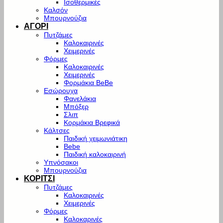
Ισοθερμικές
Καλσόν
Μπουρνούζια
ΑΓΟΡΙ
Πυτζάμες
Καλοκαιρινές
Χειμερινές
Φόρμες
Καλοκαιρινές
Χειμερινές
Φορμάκια BeBe
Εσώρουχα
Φανελάκια
Μπόξερ
Σλιπ
Κορμάκια Βρεφικά
Κάλτσες
Παιδική χειμωνιάτικη
Bebe
Παιδική καλοκαιρινή
Υπνόσακοι
Μπουρνούζια
ΚΟΡΙΤΣΙ
Πυτζάμες
Καλοκαιρινές
Χειμερινές
Φόρμες
Καλοκαρινές