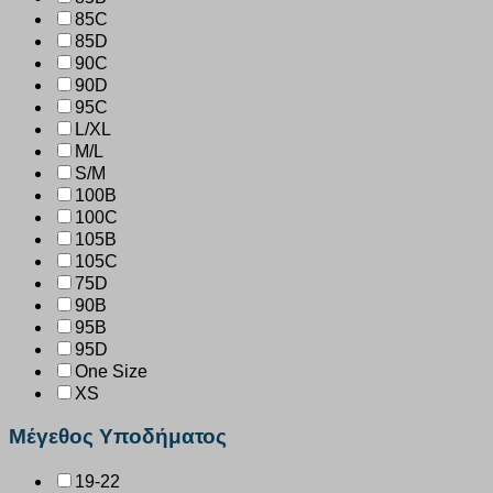
85C
85D
90C
90D
95C
L/XL
M/L
S/M
100B
100C
105B
105C
75D
90B
95B
95D
One Size
XS
Μέγεθος Υποδήματος
19-22