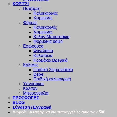
ΚΟΡΙΤΣΙ
Πυτζάμες
Καλοκαιρινές
Χειμερινές
Φόρμες
Καλοκαρινές
Χειμερινές
Κολάν-Μπουστάκια
Φορμάκια beBe
Εσώρουχα
Φανελάκια
Κυλοτάκια
Κορμάκια Βρεφικά
Κάλτσες
Παιδική Χειμωνιάτικη
Bebe
Παιδική καλοκαιρινή
Υπνόσακοι
Καλσόν
Μπουρνούζια
ΠΡΟΣΦΟΡΕΣ
BLOG
Σύνδεση / Εγγραφή
Δωρεάν μεταφορικά για παραγγελίες άνω των 50€