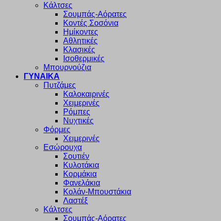
Κάλτσες
Σουμπάς-Αόρατες
Κοντές Σοσόνια
Ημίκοντες
Αθλητικές
Κλασικές
Ισοθερμικές
Μπουρνούζια
ΓΥΝΑΙΚΑ
Πυτζάμες
Καλοκαιρινές
Χειμερινές
Ρόμπες
Νυχτικές
Φόρμες
Χειμερινές
Εσώρουχα
Σουτιέν
Κυλοτάκια
Κορμάκια
Φανελάκια
Κολάν-Μπουστάκια
Λαστέξ
Κάλτσες
Σουμπάς-Αόρατες