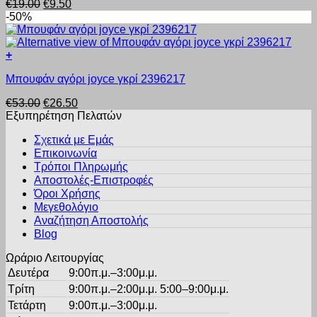
Original
Η
€
19.00
€
9.50
έχει
στη
price
τρέχουσα
-50%
πολλαπλές
σελίδα
was:
τιμή
παραλλαγές.
του
€19.00.
είναι:
Οι
προϊόντος
€9.50.
+
επιλογές
Αυτό
μπορούν
Μπουφάν αγόρι joyce γκρί 2396217
το
να
προϊόν
επιλεγούν
Original
Η
€
53.00
€
26.50
έχει
στη
price
τρέχουσα
Εξυπηρέτηση Πελατών
πολλαπλές
σελίδα
was:
τιμή
παραλλαγές.
του
Σχετικά με Εμάς
€53.00.
είναι:
Οι
προϊόντος
Επικοινωνία
€26.50.
επιλογές
Τρόποι Πληρωμής
μπορούν
Αποστολές-Επιστροφές
να
Όροι Χρήσης
επιλεγούν
στη
Μεγεθολόγιο
σελίδα
Αναζήτηση Αποστολής
του
Blog
προϊόντος
Ωράριο Λειτουργίας
Δευτέρα
9:00π.μ.–3:00μ.μ.
Τρίτη
9:00π.μ.–2:00μ.μ. 5:00–9:00μ.μ.
Τετάρτη
9:00π.μ.–3:00μ.μ.