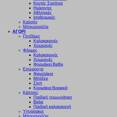
Κοντές Σοσόνια
Ημίκοντες
Αθλητικές
Ισοθερμικές
Καλσόν
Μπουρνούζια
ΑΓΟΡΙ
Πυτζάμες
Καλοκαιρινές
Χειμερινές
Φόρμες
Καλοκαιρινές
Χειμερινές
Φορμάκια BeBe
Εσώρουχα
Φανελάκια
Μπόξερ
Σλιπ
Κορμάκια Βρεφικά
Κάλτσες
Παιδική χειμωνιάτικη
Bebe
Παιδική καλοκαιρινή
Υπνόσακοι
Μπουρνούζια