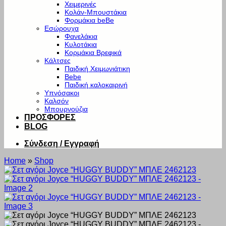
Χειμερινές
Κολάν-Μπουστάκια
Φορμάκια beBe
Εσώρουχα
Φανελάκια
Κυλοτάκια
Κορμάκια Βρεφικά
Κάλτσες
Παιδική Χειμωνιάτικη
Bebe
Παιδική καλοκαιρινή
Υπνόσακοι
Καλσόν
Μπουρνούζια
ΠΡΟΣΦΟΡΕΣ
BLOG
Σύνδεση / Εγγραφή
Home
»
Shop