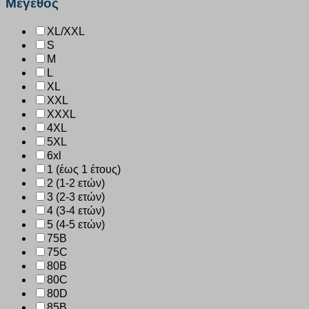
Μέγεθος
XL/XXL
S
M
L
XL
XXL
XXXL
4XL
5XL
6xl
1 (έως 1 έτους)
2 (1-2 ετών)
3 (2-3 ετών)
4 (3-4 ετών)
5 (4-5 ετών)
75B
75C
80B
80C
80D
85B